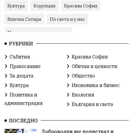
Култура
Корупция
Красива София
Епична Сатира
По света и у нас
Международни отношения
РУБРИКИ
конституционен съд
Витоша
Спорт
Събития
Красива София
българската общност
Исторически парк
Православие
Обичаи и ценности
Доброволци
Изкуство
Слатина
Сметища
За децата
Общество
Култура
Икономика и бизнес
Икономика
Красива България
измама
Политика и
Екология
2025
Данъци
САЩ
Вяра
администрация
България и света
Политическо реалити
Еврозона
Ремонт
ПОСЛЕДНО
Благомир Коцев
Пожар
Росен Желязков
Доброволци ще почистват и