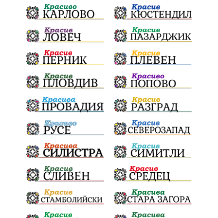
Българска патриаршия
СВетли празници
Криминално
Творчество
Тръмп
Ценности
Европейска комисия
Урсула фон дер Лайен
Законопроект
Вдъхновяваща история
Приказка
Замърсяване
Боклук
Дружба
Хавайска мироточива икона
Пресвета Богородица
Светия синод
Йордан Камджалов
Софи Маринова
Управление
Държавност
Наводнения
105