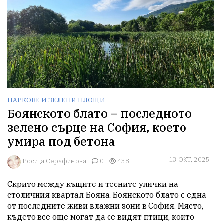
ПАРКОВЕ И ЗЕЛЕНИ ПЛОЩИ
Боянското блато – последното
зелено сърце на София, което
умира под бетона
13 ОКТ, 2025
Росица Серафимова
0
438
Скрито между къщите и тесните улички на 
столичния квартал Бояна, Боянското блато е една 
от последните живи влажни зони в София. Място, 
където все още могат да се видят птици, които 