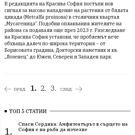
В редакцията на Красива София постъпи нов 
сигнал за масово нападение на растения от бялата 
цикада (Metcalfa pruinosa) в столичния квартал 
„Мусагеница“. Подобни оплаквания жителите на 
района са подавали още през 2023 г. Разследване 
на Красива София установи, че проблемът вече 
обхваща далеч по-широка територия – от 
Борисовата градина, Докторски паметник и кв. 
„Лозенец“ до Южен, Северен и Западен парк.
1.
2.
3.
ПРЕД.
СЛЕД.
ТОП 5 СТАТИИ
Спаси Сердика: Амфитеатърът в сърцето на
1.
София е на ръба да изчезне