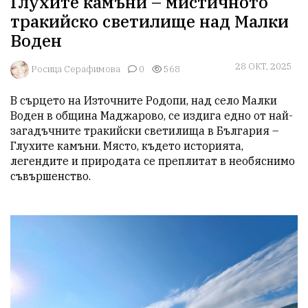
Глухите камъни – мистичното
тракийско светилище над Малки
Воден
28 ОКТ, 2025
Росица Серафимова
0
568
В сърцето на Източните Родопи, над село Малки 
Воден в община Маджарово, се издига едно от най-
загадъчните тракийски светилища в България – 
Глухите камъни. Място, където историята, 
легендите и природата се преплитат в необяснимо 
съвършенство.