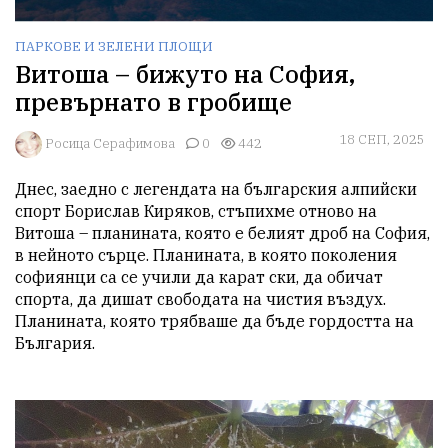
ПАРКОВЕ И ЗЕЛЕНИ ПЛОЩИ
Витоша – бижуто на София,
превърнато в гробище
18 СЕП, 2025
Росица Серафимова
0
442
Днес, заедно с легендата на българския алпийски 
спорт Борислав Киряков, стъпихме отново на 
Витоша – планината, която е белият дроб на София, 
в нейното сърце. Планината, в която поколения 
софиянци са се учили да карат ски, да обичат 
спорта, да дишат свободата на чистия въздух. 
Планината, която трябваше да бъде гордостта на 
България.