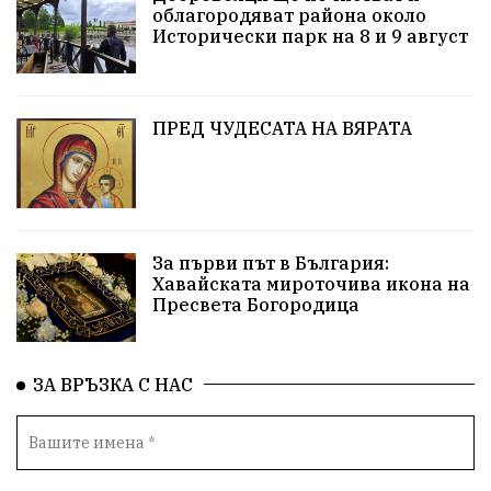
облагородяват района около
Европа
Актуално
Туризъм
Бизнес
Исторически парк на 8 и 9 август
абсурд
Здравословно хранене
Здраве
Коледа
Чиста София
ПРЕД ЧУДЕСАТА НА ВЯРАТА
Софийски общински съвет
Екологична катастрофа
Любов
За първи път в България:
Общински съвет
Величие
Финландия
Хавайската мироточива икона на
Пресвета Богородица
Образование
Борисов
Кольо Парамов
ГЕРМАНИЯ
Книги
Бездействие
новина
ЗА ВРЪЗКА С НАС
Автопоход
Костинброд
Столичен общински съвет
Маратон
кауза