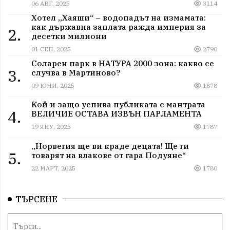
06 АВГ, 2025
3114
Хотел „Хаяши“ – водопадът на измамата:
как държавна заплата ражда империя за
2.
десетки милиони
01 СЕП, 2025
2790
Соларен парк в НАТУРА 2000 зона: какво се
3.
случва в Мартиново?
09 ЮНИ, 2025
1878
Кой и защо успива публиката с мантрата
4.
ВЕЛИЧИЕ ОСТАВА ИЗВЪН ПАРЛАМЕНТА
19 ЯНУ, 2025
1787
„Норвегия ще ви краде децата! Ще ги
5.
товарят на влакове от гара Подуяне“
22 МАРТ, 2025
1780
ТЪРСЕНЕ