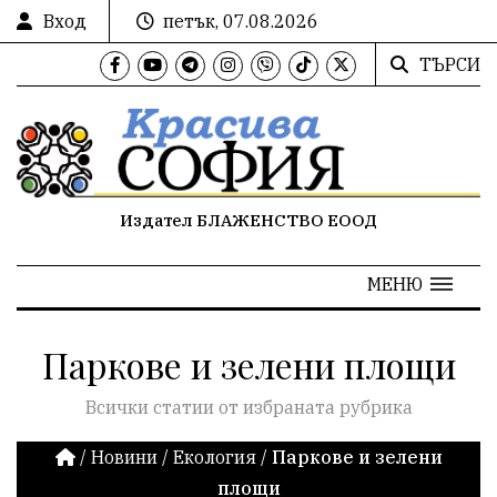
Вход
петък, 07.08.2026
ТЪРСИ
Издател БЛАЖЕНСТВО ЕООД
МЕНЮ
Паркове и зелени площи
Всички статии от избраната рубрика
/
Новини
/
Екология
/
Паркове и зелени
площи