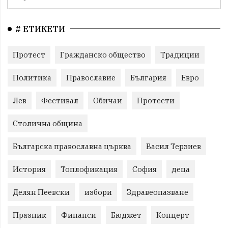
# ЕТИКЕТИ
Протест
Гражданско общество
Традиции
Политика
Православие
България
Евро
Лев
Фестивал
Обичаи
Протести
Столична община
Българска православна църква
Васил Терзиев
История
Топлофикация
София
деца
Делян Пеевски
избори
Здравеопазване
Празник
Финанси
Бюджет
Концерт