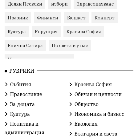
Делян Пеевски
избори
Здравеопазване
Празник
Финанси
Бюджет
Концерт
Култура
Корупция
Красива София
Епична Сатира
По света и у нас
Международни отношения
РУБРИКИ
конституционен съд
Витоша
Спорт
Събития
Красива София
българската общност
Исторически парк
Православие
Обичаи и ценности
Доброволци
Изкуство
Слатина
Сметища
За децата
Общество
Култура
Икономика и бизнес
Икономика
Красива България
измама
Политика и
Екология
2025
Данъци
САЩ
Вяра
администрация
България и света