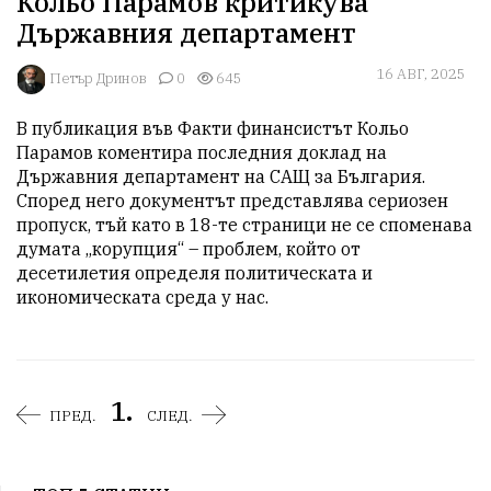
Кольо Парамов критикува
Държавния департамент
16 АВГ, 2025
Петър Дринов
0
645
В публикация във Факти финансистът Кольо 
Парамов коментира последния доклад на 
Държавния департамент на САЩ за България. 
Според него документът представлява сериозен 
пропуск, тъй като в 18-те страници не се споменава 
думата „корупция“ – проблем, който от 
десетилетия определя политическата и 
икономическата среда у нас.
1.
ПРЕД.
СЛЕД.