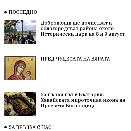
Политическо реалити
Еврозона
Ремонт
ПОСЛЕДНО
Благомир Коцев
Пожар
Росен Желязков
Доброволци ще почистват и
облагородяват района около
Европа
Актуално
Туризъм
Бизнес
Исторически парк на 8 и 9 август
абсурд
Здравословно хранене
Здраве
Коледа
Чиста София
ПРЕД ЧУДЕСАТА НА ВЯРАТА
Софийски общински съвет
Екологична катастрофа
Любов
За първи път в България:
Общински съвет
Величие
Финландия
Хавайската мироточива икона на
Пресвета Богородица
Образование
Борисов
Кольо Парамов
ГЕРМАНИЯ
Книги
Бездействие
новина
ЗА ВРЪЗКА С НАС