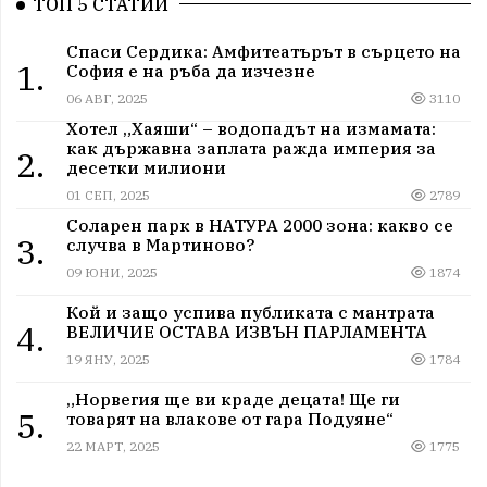
ТОП 5 СТАТИИ
Спаси Сердика: Амфитеатърът в сърцето на
1.
София е на ръба да изчезне
06 АВГ, 2025
3110
Хотел „Хаяши“ – водопадът на измамата:
как държавна заплата ражда империя за
2.
десетки милиони
01 СЕП, 2025
2789
Соларен парк в НАТУРА 2000 зона: какво се
3.
случва в Мартиново?
09 ЮНИ, 2025
1874
Кой и защо успива публиката с мантрата
4.
ВЕЛИЧИЕ ОСТАВА ИЗВЪН ПАРЛАМЕНТА
19 ЯНУ, 2025
1784
„Норвегия ще ви краде децата! Ще ги
5.
товарят на влакове от гара Подуяне“
22 МАРТ, 2025
1775