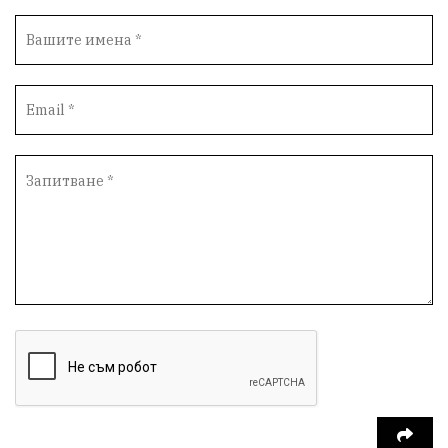
Автопоход
Костинброд
Столичен общински съвет
Маратон
кауза
сбъдната мечта
отпадъци
Нап
Счетоводство
Референдум
Вот на недоверие
ПП "Възраждане"
Костадин Костадинов
Добро
Евро
Евро
Война
чудеса
Фондация Въздигане
Български дух
Дарение
Политическа журналистика
Съпричастност
Парламент
Транспорт
Южен парк
Съдебна палата
Екология