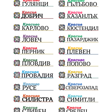
Световна купа
Мафия
Правителство
Благотворителност
Събития
Българска патриаршия
СВетли празници
Криминално
Творчество
Тръмп
Ценности
Европейска комисия
Урсула фон дер Лайен
Законопроект
Вдъхновяваща история
Приказка
Замърсяване
Боклук
Дружба
Хавайска мироточива икона
Пресвета Богородица
Светия синод