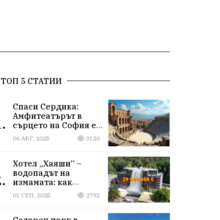
ТОП 5 СТАТИИ
Спаси Сердика:
Амфитеатърът в
.
сърцето на София е
на ръба да изчезне
06 АВГ, 2025
3120
Хотел „Хаяши“ –
водопадът на
.
измамата: как
държавна заплата
01 СЕП, 2025
2792
ражда империя за
десетки милиони
Соларен парк в