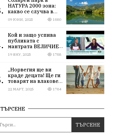
НАТУРА 2000 зона:
.
какво се случва в
Мартиново?
09 ЮНИ, 2025
1880
Кой и защо успива
публиката с
.
мантрата ВЕЛИЧИЕ
ОСТАВА ИЗВЪН
19 ЯНУ, 2025
1788
ПАРЛАМЕНТА
„Норвегия ще ви
краде децата! Ще ги
.
товарят на влакове
от гара Подуяне“
22 МАРТ, 2025
1784
ТЪРСЕНЕ