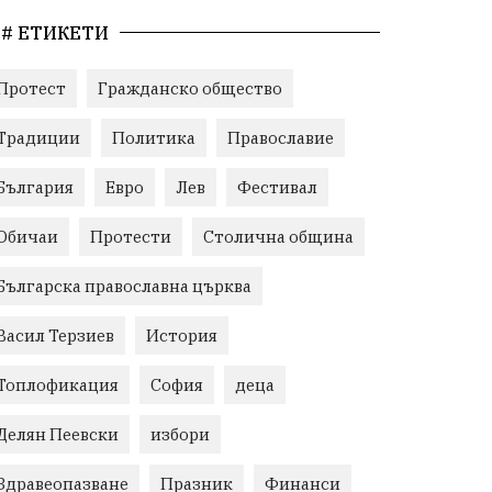
# ЕТИКЕТИ
Протест
Гражданско общество
Традиции
Политика
Православие
България
Евро
Лев
Фестивал
Обичаи
Протести
Столична община
Българска православна църква
Васил Терзиев
История
Топлофикация
София
деца
Делян Пеевски
избори
Здравеопазване
Празник
Финанси