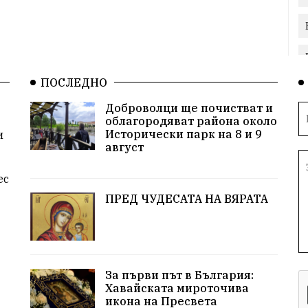
ПОСЛЕДНО
Доброволци ще почистват и
облагородяват района около
Исторически парк на 8 и 9
и
август
ес
ПРЕД ЧУДЕСАТА НА ВЯРАТА
За първи път в България:
Хавайската мироточива
икона на Пресвета