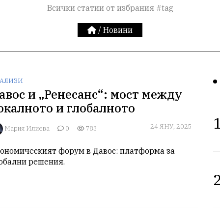
Всички статии от избрания #tag
/
Новини
АЛИЗИ
авос и „Ренесанс“: мост между
окалното и глобалното
1
24 ЯНУ, 2025
Мария Илиева
0
783
ономическият форум в Давос: платформа за 
обални решения. 
2