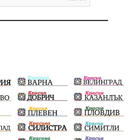
Политическо реалити
Еврозона
Ремонт
Благомир Коцев
Пожар
Росен Желязков
Европа
Актуално
Туризъм
Бизнес
абсурд
Здравословно хранене
Здраве
Коледа
Чиста София
Софийски общински съвет
Екологична катастрофа
Любов
Общински съвет
Величие
Финландия
Образование
Борисов
Кольо Парамов
ГЕРМАНИЯ
Книги