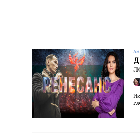
АН
Д
л
Ик
гл