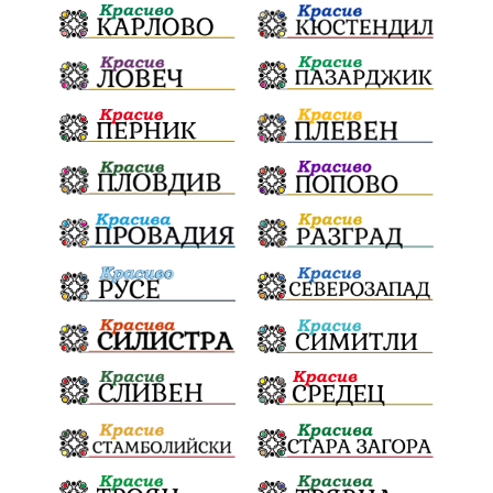
Българска патриаршия
СВетли празници
Криминално
Творчество
Тръмп
Ценности
Европейска комисия
Урсула фон дер Лайен
Законопроект
Вдъхновяваща история
Приказка
Замърсяване
Боклук
Дружба
Хавайска мироточива икона
Пресвета Богородица
Светия синод
Йордан Камджалов
Софи Маринова
Управление
Държавност
Наводнения
105