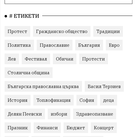
# ЕТИКЕТИ
Протест
Гражданско общество
Традиции
Политика
Православие
България
Евро
Лев
Фестивал
Обичаи
Протести
Столична община
Българска православна църква
Васил Терзиев
История
Топлофикация
София
деца
Делян Пеевски
избори
Здравеопазване
Празник
Финанси
Бюджет
Концерт