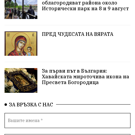
облагородяват района около
Европа
Актуално
Туризъм
Бизнес
Исторически парк на 8 и 9 август
абсурд
Здравословно хранене
Здраве
Коледа
Чиста София
ПРЕД ЧУДЕСАТА НА ВЯРАТА
Софийски общински съвет
Екологична катастрофа
Любов
За първи път в България:
Общински съвет
Величие
Финландия
Хавайската мироточива икона на
Пресвета Богородица
Образование
Борисов
Кольо Парамов
ГЕРМАНИЯ
Книги
Бездействие
новина
ЗА ВРЪЗКА С НАС
Автопоход
Костинброд
Столичен общински съвет
Маратон
кауза