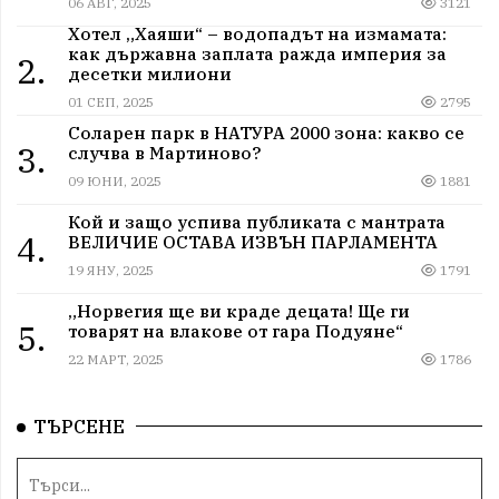
06 АВГ, 2025
3121
Хотел „Хаяши“ – водопадът на измамата:
как държавна заплата ражда империя за
2.
десетки милиони
01 СЕП, 2025
2795
Соларен парк в НАТУРА 2000 зона: какво се
3.
случва в Мартиново?
09 ЮНИ, 2025
1881
Кой и защо успива публиката с мантрата
4.
ВЕЛИЧИЕ ОСТАВА ИЗВЪН ПАРЛАМЕНТА
19 ЯНУ, 2025
1791
„Норвегия ще ви краде децата! Ще ги
5.
товарят на влакове от гара Подуяне“
22 МАРТ, 2025
1786
ТЪРСЕНЕ