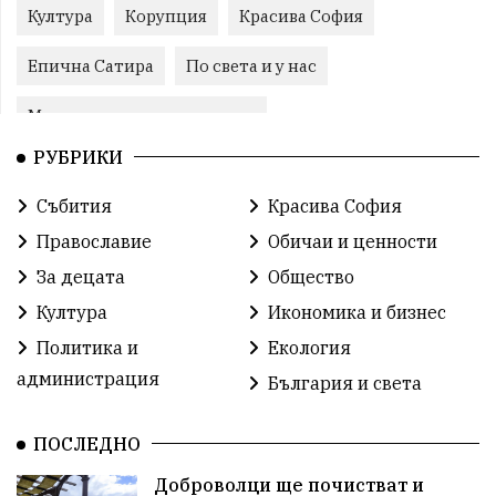
Култура
Корупция
Красива София
Епична Сатира
По света и у нас
Международни отношения
РУБРИКИ
конституционен съд
Витоша
Спорт
Събития
Красива София
българската общност
Исторически парк
Православие
Обичаи и ценности
Доброволци
Изкуство
Слатина
Сметища
За децата
Общество
Култура
Икономика и бизнес
Икономика
Красива България
измама
Политика и
Екология
2025
Данъци
САЩ
Вяра
администрация
България и света
Политическо реалити
Еврозона
Ремонт
ПОСЛЕДНО
Благомир Коцев
Пожар
Росен Желязков
Доброволци ще почистват и