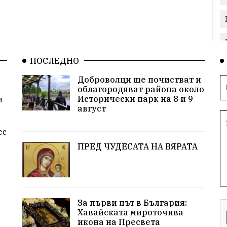
ПОСЛЕДНО
Доброволци ще почистват и
облагородяват района около
Исторически парк на 8 и 9
и
август
ес
ПРЕД ЧУДЕСАТА НА ВЯРАТА
За първи път в България:
Хавайската мироточива
икона на Пресвета