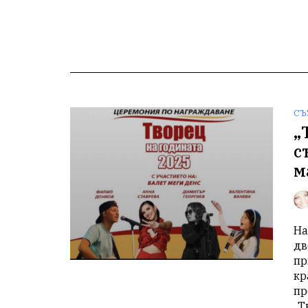
СЪ
„
с
м
На
дв
пр
кр
пр
„Т