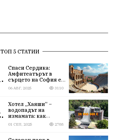
ТОП 5 СТАТИИ
Спаси Сердика:
Амфитеатърът в
.
сърцето на София е
на ръба да изчезне
06 АВГ, 2025
3110
Хотел „Хаяши“ –
водопадът на
.
измамата: как
държавна заплата
01 СЕП, 2025
2788
ражда империя за
десетки милиони
Соларен парк в