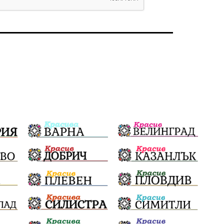
Политическо реалити
Еврозона
Ремонт
Благомир Коцев
Пожар
Росен Желязков
Европа
Актуално
Туризъм
Бизнес
абсурд
Здравословно хранене
Здраве
Коледа
Чиста София
Софийски общински съвет
Екологична катастрофа
Любов
Общински съвет
Величие
Финландия
Образование
Борисов
Кольо Парамов
ГЕРМАНИЯ
Книги