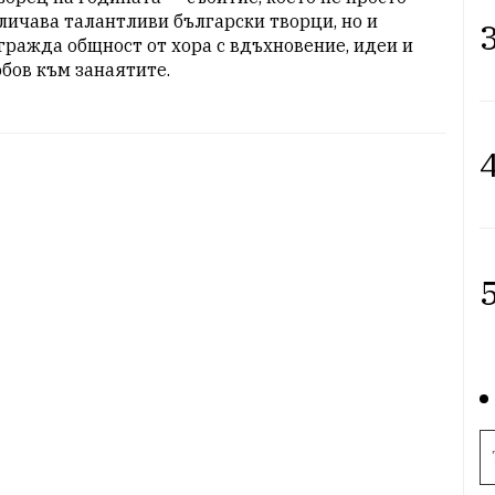
личава талантливи български творци, но и 
3
гражда общност от хора с вдъхновение, идеи и 
бов към занаятите.
4
5