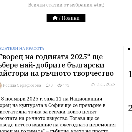
Всички статии от избрания #tag
/
Новини
ЗДАТЕЛИ НА КРАСОТА
Творец на годината 2025“ ще
ъбере най-добрите български
1
айстори на ръчното творчество
29 ОКТ, 2025
Росица Серафимова
0
473
 8 ноември 2025 г. зала 11 на Националния 
2
орец на културата в София ще се превърне в 
итегателна точка за всички, които ценят 
асотата на ръчното изкуство. Тогава ще се 
оведе петото издание на ежегодната церемония 
ворец на годината“ – събитие, което не просто 