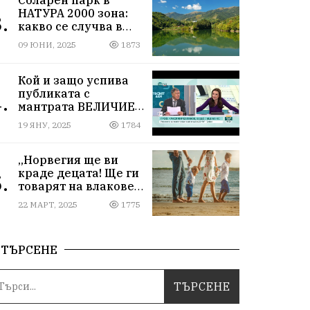
НАТУРА 2000 зона:
.
какво се случва в
Мартиново?
09 ЮНИ, 2025
1873
Кой и защо успива
публиката с
.
мантрата ВЕЛИЧИЕ
ОСТАВА ИЗВЪН
19 ЯНУ, 2025
1784
ПАРЛАМЕНТА
„Норвегия ще ви
краде децата! Ще ги
.
товарят на влакове
от гара Подуяне“
22 МАРТ, 2025
1775
ТЪРСЕНЕ