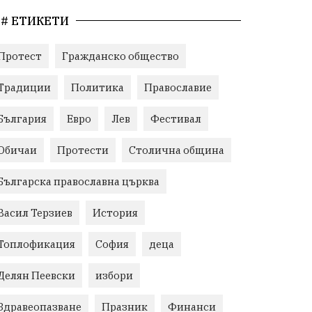
# ЕТИКЕТИ
Протест
Гражданско общество
Традиции
Политика
Православие
България
Евро
Лев
Фестивал
Обичаи
Протести
Столична община
Българска православна църква
Васил Терзиев
История
Топлофикация
София
деца
Делян Пеевски
избори
Здравеопазване
Празник
Финанси