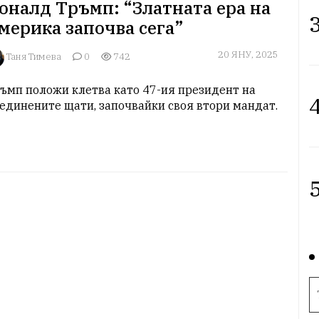
оналд Тръмп: “Златната ера на
3
мерика започва сега”
20 ЯНУ, 2025
Таня Тимева
0
742
ъмп положи клетва като 47-ия президент на 
4
единените щати, започвайки своя втори мандат.
5