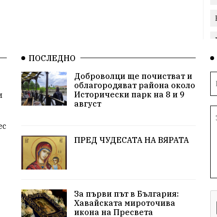
ПОСЛЕДНО
Доброволци ще почистват и
облагородяват района около
Исторически парк на 8 и 9
и
август
ес
ПРЕД ЧУДЕСАТА НА ВЯРАТА
За първи път в България:
Хавайската мироточива
икона на Пресвета