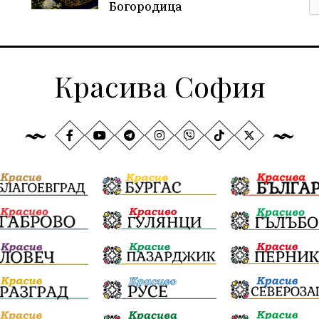
Богородица
Красива София