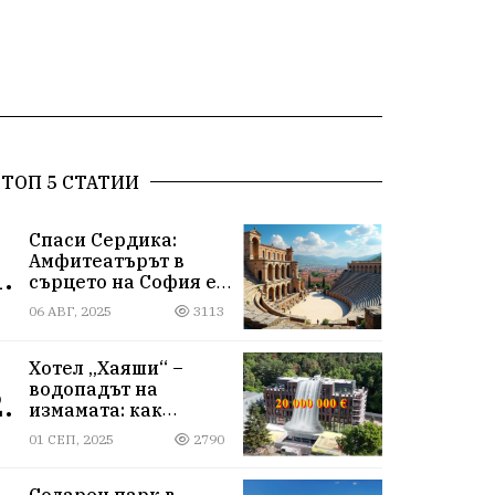
ТОП 5 СТАТИИ
Спаси Сердика:
Амфитеатърът в
.
сърцето на София е
на ръба да изчезне
06 АВГ, 2025
3113
Хотел „Хаяши“ –
водопадът на
.
измамата: как
държавна заплата
01 СЕП, 2025
2790
ражда империя за
десетки милиони
Соларен парк в