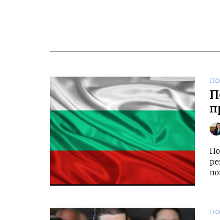
ПО
П
п
По
ре
по
НО