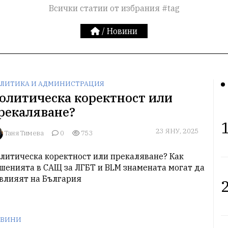
Всички статии от избрания #tag
/
Новини
ЛИТИКА И АДМИНИСТРАЦИЯ
олитическа коректност или
рекаляване?
1
23 ЯНУ, 2025
Таня Тимева
0
753
литическа коректност или прекаляване? Как 
шенията в САЩ за ЛГБТ и BLM знамената могат да 
влияят на България
2
ВИНИ