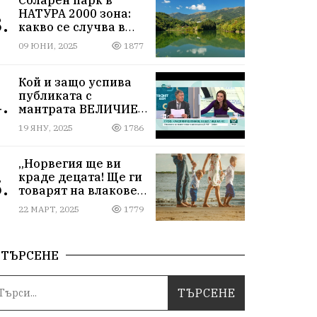
НАТУРА 2000 зона:
.
какво се случва в
Мартиново?
09 ЮНИ, 2025
1877
Кой и защо успива
публиката с
.
мантрата ВЕЛИЧИЕ
ОСТАВА ИЗВЪН
19 ЯНУ, 2025
1786
ПАРЛАМЕНТА
„Норвегия ще ви
краде децата! Ще ги
.
товарят на влакове
от гара Подуяне“
22 МАРТ, 2025
1779
ТЪРСЕНЕ