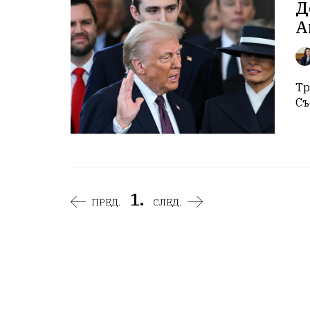
Д
А
Тр
Съ
1.
ПРЕД.
СЛЕД.