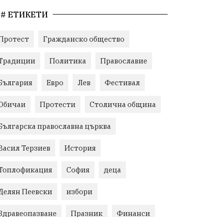
# ЕТИКЕТИ
Протест
Гражданско общество
Традиции
Политика
Православие
България
Евро
Лев
Фестивал
Обичаи
Протести
Столична община
Българска православна църква
Васил Терзиев
История
Топлофикация
София
деца
Делян Пеевски
избори
Здравеопазване
Празник
Финанси