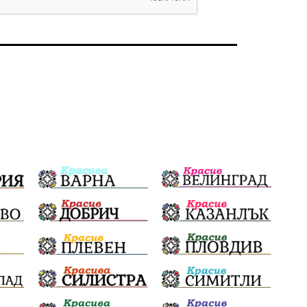
Политическо реалити
Еврозона
Ремонт
Благомир Коцев
Пожар
Росен Желязков
Европа
Актуално
Туризъм
Бизнес
абсурд
Здравословно хранене
Здраве
Коледа
Чиста София
Софийски общински съвет
Екологична катастрофа
Любов
Общински съвет
Величие
Финландия
Образование
Борисов
Кольо Парамов
ГЕРМАНИЯ
Книги