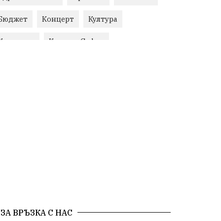
Бюджет
Концерт
Култура
Корупция
Красива София
Епична Сатира
По света и у нас
Международни отношения
конституционен съд
Витоша
Спорт
българската общност
Исторически парк
Доброволци
Изкуство
Слатина
Сметища
Икономика
Красива България
измама
2025
ЗА ВРЪЗКА С НАС
Данъци
САЩ
Вяра