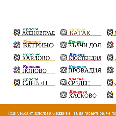
© Всички права са запазени, 2026.
Този уебсайт използва бисквитки, за да гарантира, че 