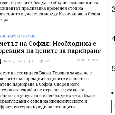
лезе от релсите, без да се обърне композицията. 
3
цидентът предизвика временен стоп на 
ижението в участъка между Калитиново и Стара 
гора.
4
АНСПОРТ И ТРАФИК
метът на София: Необходима е
орекция на цените за паркиране
07 ЮЛИ, 2025
Петър Дринов
0
567
5
етът на столицата Васил Терзиев заяви, че е 
ложителна корекция на цените в зоните за 
атено паркиране в София. Според него 
стоящите тарифи не отразяват реалната 
ойност на услугата и е необходимо те да бъдат 
еразгледани с оглед на икономическите и 
фраструктурни нужди на столицата.