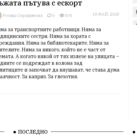
ъжата пътува с ескорт
18 МАЙ, 2025
Росица Серафимова
0
838
ма за транспортните работници. Няма за 
дицинските сестри. Няма за хората с

реждания. Няма за библиотекарите. Няма за 
ителите. Няма за никого, който не е част от

емата. А когато някой от тях излезе на улицата – 
диите се подреждат в колона зад

литиците и започват да внушават, че става дума 
 алчност. За каприз. За глезотия.
ПОСЛЕДНО