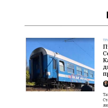
ТР
П
С
К
д
п
Та
Ст
ли