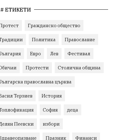
# ЕТИКЕТИ
Протест
Гражданско общество
Традиции
Политика
Православие
България
Евро
Лев
Фестивал
Обичаи
Протести
Столична община
Българска православна църква
Васил Терзиев
История
Топлофикация
София
деца
Делян Пеевски
избори
Здравеопазване
Празник
Финанси