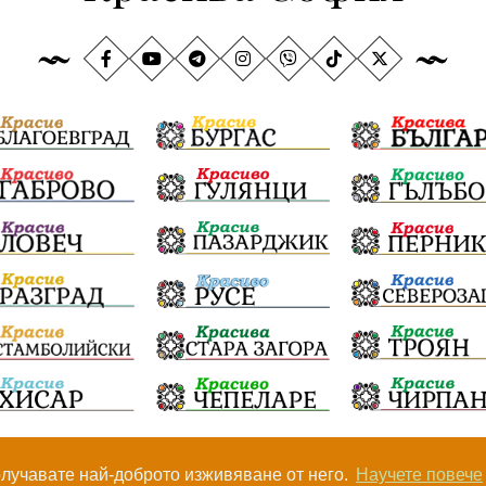
получавате най-доброто изживяване от него.
Научете повече