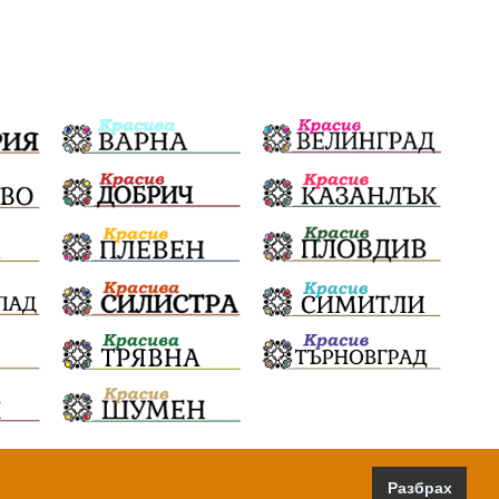
Бездействие
новина
Автопоход
Костинброд
Столичен общински съвет
Маратон
кауза
сбъдната мечта
отпадъци
Нап
Счетоводство
Референдум
Вот на недоверие
ПП "Възраждане"
Костадин Костадинов
Добро
Евро
Евро
Война
чудеса
Фондация Въздигане
Български дух
Дарение
Политическа журналистика
Разбрах
Съпричастност
Парламент