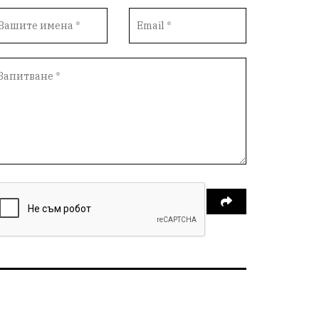
Политическо реалити
Еврозона
Ремонт
Благомир Коцев
Пожар
Росен Желязков
Европа
Актуално
Туризъм
Бизнес
абсурд
Здравословно хранене
Здраве
Коледа
Чиста София
Софийски общински съвет
Екологична катастрофа
Любов
Общински съвет
Величие
Финландия
Образование
Борисов
Кольо Парамов
ГЕРМАНИЯ
Книги