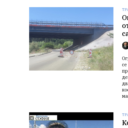
ТР
О
о
с
Ог
се
пр
де
дв
ко
ма
ТР
К