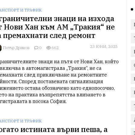
АНСПОРТ И ТРАФИК
граничителни знаци на изхода
т Нови Хан към АМ „Тракия“ не
а премахнати след ремонт
23 ЮНИ, 2025
Петър Дринов
0
662
раничителните знаци на пътя от Нови Хан, който 
 включва в автомагистрала „Тракия“, не са 
емахнати след приключване на ремонтните 
йности. Според поставената сигнализация 
ижението остава обозначено като еднопосочно, 
ето на практика възпрепятства влизането в 
гистралата в посока София.
АНСПОРТ И ТРАФИК
огато истината върви пеша, а