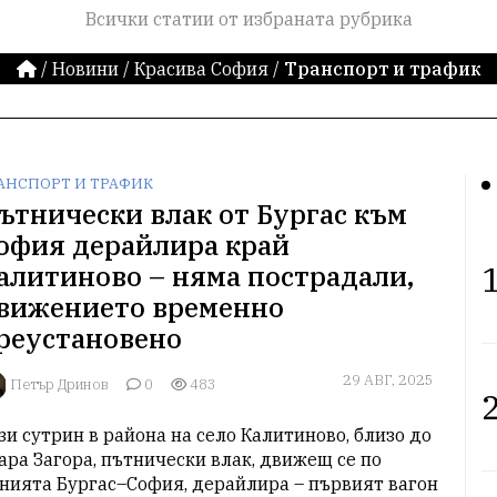
Всички статии от избраната рубрика
/
Новини
/
Красива София
/
Транспорт и трафик
АНСПОРТ И ТРАФИК
ътнически влак от Бургас към
офия дерайлира край
1
алитиново – нямa пострадали,
вижението временно
реустановено
29 АВГ, 2025
Петър Дринов
0
483
2
зи сутрин в района на село Калитиново, близо до 
ара Загора, пътнически влак, движещ се по 
нията Бургас–София, дерайлира – първият вагон 