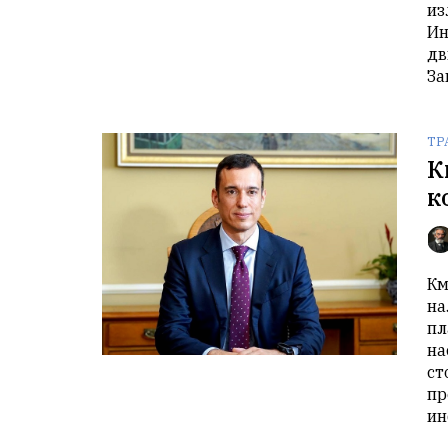
из
Ин
дв
За
ТР
К
к
Км
на
пл
на
ст
пр
ин