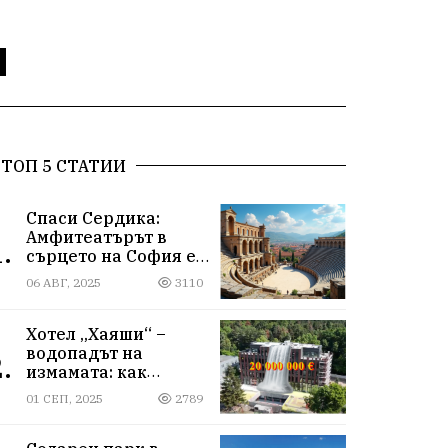
ТОП 5 СТАТИИ
Спаси Сердика:
Амфитеатърът в
.
сърцето на София е
на ръба да изчезне
06 АВГ, 2025
3110
Хотел „Хаяши“ –
водопадът на
.
измамата: как
държавна заплата
01 СЕП, 2025
2789
ражда империя за
десетки милиони