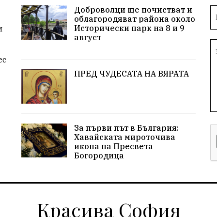
Доброволци ще почистват и
облагородяват района около
Исторически парк на 8 и 9
и
август
ес
ПРЕД ЧУДЕСАТА НА ВЯРАТА
За първи път в България:
Хавайската мироточива
икона на Пресвета
Богородица
Красива София