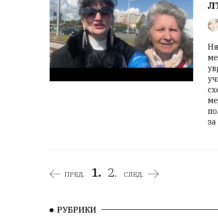
л
Ня
ме
ув
уч
сх
ме
по
за
1.
2.
ПРЕД.
СЛЕД.
РУБРИКИ