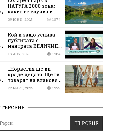
Соларен парк в
НАТУРА 2000 зона:
.
какво се случва в
Мартиново?
09 ЮНИ, 2025
1874
Кой и защо успива
публиката с
.
мантрата ВЕЛИЧИЕ
ОСТАВА ИЗВЪН
19 ЯНУ, 2025
1784
ПАРЛАМЕНТА
„Норвегия ще ви
краде децата! Ще ги
.
товарят на влакове
от гара Подуяне“
22 МАРТ, 2025
1775
ТЪРСЕНЕ