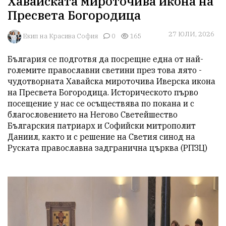
Хавайската мироточива икона на
Пресвета Богородица
27 ЮЛИ, 2026
Екип на Красива София
0
165
България се подготвя да посрещне една от най-
големите православни светини през това лято - 
чудотворната Хавайска мироточива Иверска икона 
на Пресвета Богородица. Историческото първо 
посещение у нас се осъществява по покана и с 
благословението на Негово Светейшество 
Българския патриарх и Софийски митрополит 
Даниил, както и с решение на Светия синод на 
Руската православна задгранична църква (РПЗЦ)