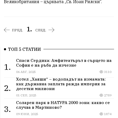
Великобритания – църквата „Св. Йоан Рилски“.
1.
ПРЕД.
СЛЕД.
ТОП 5 СТАТИИ
Спаси Сердика: Амфитеатърът в сърцето на
1.
София е на ръба да изчезне
06 АВГ, 2025
3110
Хотел „Хаяши“ – водопадът на измамата:
как държавна заплата ражда империя за
2.
десетки милиони
01 СЕП, 2025
2789
Соларен парк в НАТУРА 2000 зона: какво се
3.
случва в Мартиново?
09 ЮНИ, 2025
1874