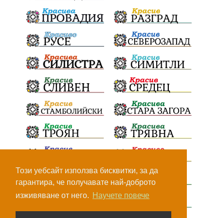
Вдъхновяваща история
Приказка
Замърсяване
Боклук
Дружба
Хавайска мироточива икона
Пресвета Богородица
Светия синод
Йордан Камджалов
Софи Маринова
Управление
Държавност
Наводнения
105
Експертност
Независимост
Националност
Конкурс
Метро
Теч
Ивелин Михайлов
Този уебсайт използва бисквитки, за да
гарантира, че получавате най-доброто
Водачество
Люлин
Красно село
ИТН
изживяване от него.
Научете повече
Георги Кьосеиванов
Премиер
Управление