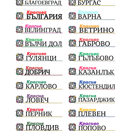
Сметище
Ток
Майчинство
Полиция
проф. Атанас Семов
Демокрация
безводие
щастливо децтво
Българския патриарх Даниил
Фолклор
Инфлация
Елин Пелин
Световна купа
Мафия
Правителство
Благотворителност
Събития
Българска патриаршия
СВетли празници
Криминално
Творчество
Тръмп
Ценности
Европейска комисия
Урсула фон дер Лайен
Законопроект