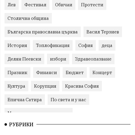
Лев
Фестивал
Обичаи
Протести
Столична община
Българска православна църква
Васил Терзиев
История
Топлофикация
София
деца
Делян Пеевски
избори
Здравеопазване
Празник
Финанси
Бюджет
Концерт
Култура
Корупция
Красива София
Епична Сатира
По света и у нас
Международни отношения
РУБРИКИ
конституционен съд
Витоша
Спорт