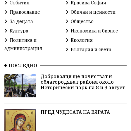
Събития
Красива София
българската общност
Исторически парк
Православие
Обичаи и ценности
Доброволци
Изкуство
Слатина
Сметища
За децата
Общество
Култура
Икономика и бизнес
Икономика
Красива България
измама
Политика и
Екология
2025
Данъци
САЩ
Вяра
администрация
България и света
Политическо реалити
Еврозона
Ремонт
ПОСЛЕДНО
Благомир Коцев
Пожар
Росен Желязков
Доброволци ще почистват и
облагородяват района около
Европа
Актуално
Туризъм
Бизнес
Исторически парк на 8 и 9 август
абсурд
Здравословно хранене
Здраве
Коледа
Чиста София
ПРЕД ЧУДЕСАТА НА ВЯРАТА
Софийски общински съвет