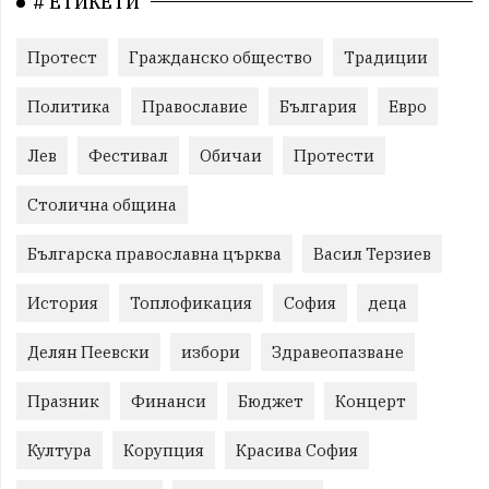
# ЕТИКЕТИ
Протест
Гражданско общество
Традиции
Политика
Православие
България
Евро
Лев
Фестивал
Обичаи
Протести
Столична община
Българска православна църква
Васил Терзиев
История
Топлофикация
София
деца
Делян Пеевски
избори
Здравеопазване
Празник
Финанси
Бюджет
Концерт
Култура
Корупция
Красива София