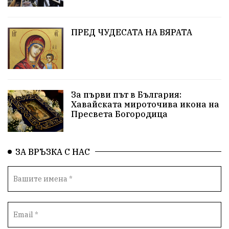
абсурд
Здравословно хранене
Здраве
Коледа
Чиста София
ПРЕД ЧУДЕСАТА НА ВЯРАТА
Софийски общински съвет
Екологична катастрофа
Любов
За първи път в България:
Общински съвет
Величие
Финландия
Хавайската мироточива икона на
Пресвета Богородица
Образование
Борисов
Кольо Парамов
ГЕРМАНИЯ
Книги
Бездействие
новина
ЗА ВРЪЗКА С НАС
Автопоход
Костинброд
Столичен общински съвет
Маратон
кауза
сбъдната мечта
отпадъци
Нап