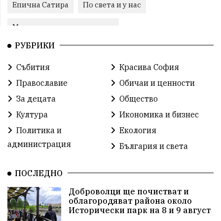
Епична Сатира
По света и у нас
Международни отношения
РУБРИКИ
конституционен съд
Витоша
Спорт
Събития
Красива София
българската общност
Исторически парк
Православие
Обичаи и ценности
Доброволци
Изкуство
Слатина
Сметища
За децата
Общество
Култура
Икономика и бизнес
Икономика
Красива България
измама
Политика и
Екология
2025
Данъци
САЩ
Вяра
администрация
България и света
Политическо реалити
Еврозона
Ремонт
ПОСЛЕДНО
Благомир Коцев
Пожар
Росен Желязков
Доброволци ще почистват и
облагородяват района около
Европа
Актуално
Туризъм
Бизнес
Исторически парк на 8 и 9 август