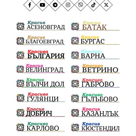
Столичен инспекторат
Кучета
Млад талант
Пекарна
Задушница
Държавни институции
Мечтатели
Школата по атракционни изкуства
Сметище
Ток
Майчинство
Полиция
проф. Атанас Семов
Демокрация
безводие
щастливо децтво
Българския патриарх Даниил
Фолклор
Инфлация
Елин Пелин
Световна купа
Мафия
Правителство
Благотворителност
Събития
Българска патриаршия
СВетли празници