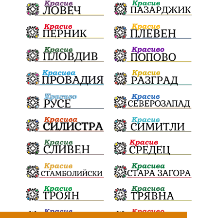
Криминално
Творчество
Тръмп
Ценности
Европейска комисия
Урсула фон дер Лайен
Законопроект
Вдъхновяваща история
Приказка
Замърсяване
Боклук
Дружба
Хавайска мироточива икона
Пресвета Богородица
Светия синод
Йордан Камджалов
Софи Маринова
Управление
Държавност
Наводнения
105
Експертност
Независимост
Националност