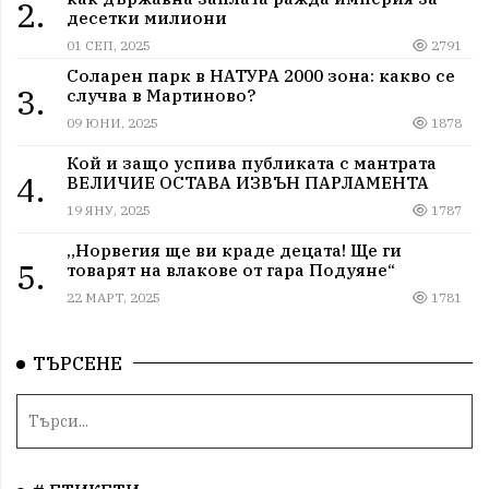
2.
десетки милиони
01 СЕП, 2025
2791
Соларен парк в НАТУРА 2000 зона: какво се
3.
случва в Мартиново?
09 ЮНИ, 2025
1878
Кой и защо успива публиката с мантрата
4.
ВЕЛИЧИЕ ОСТАВА ИЗВЪН ПАРЛАМЕНТА
19 ЯНУ, 2025
1787
„Норвегия ще ви краде децата! Ще ги
5.
товарят на влакове от гара Подуяне“
22 МАРТ, 2025
1781
ТЪРСЕНЕ