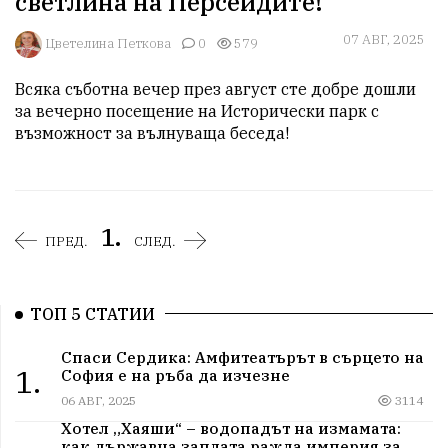
светлина на Персеидите!
07 АВГ, 2025
Цветелина Петкова
0
579
Всяка съботна вечер през август сте добре дошли 
за вечерно посещение на Исторически парк с 
възможност за вълнуваща беседа!
1.
ПРЕД.
СЛЕД.
ТОП 5 СТАТИИ
Спаси Сердика: Амфитеатърът в сърцето на
1.
София е на ръба да изчезне
06 АВГ, 2025
3114
Хотел „Хаяши“ – водопадът на измамата:
как държавна заплата ражда империя за