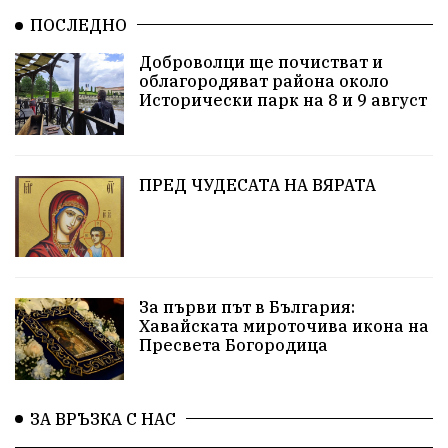
ПОСЛЕДНО
Благомир Коцев
Пожар
Росен Желязков
Доброволци ще почистват и
облагородяват района около
Европа
Актуално
Туризъм
Бизнес
Исторически парк на 8 и 9 август
абсурд
Здравословно хранене
Здраве
Коледа
Чиста София
ПРЕД ЧУДЕСАТА НА ВЯРАТА
Софийски общински съвет
Екологична катастрофа
Любов
За първи път в България:
Общински съвет
Величие
Финландия
Хавайската мироточива икона на
Пресвета Богородица
Образование
Борисов
Кольо Парамов
ГЕРМАНИЯ
Книги
Бездействие
новина
ЗА ВРЪЗКА С НАС