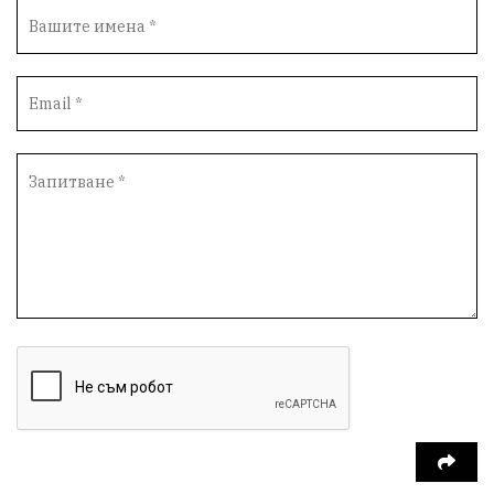
Автопоход
Костинброд
Столичен общински съвет
Маратон
кауза
сбъдната мечта
отпадъци
Нап
Счетоводство
Референдум
Вот на недоверие
ПП "Възраждане"
Костадин Костадинов
Добро
Евро
Евро
Война
чудеса
Фондация Въздигане
Български дух
Дарение
Политическа журналистика
Съпричастност
Парламент
Транспорт
Южен парк
Съдебна палата
Екология