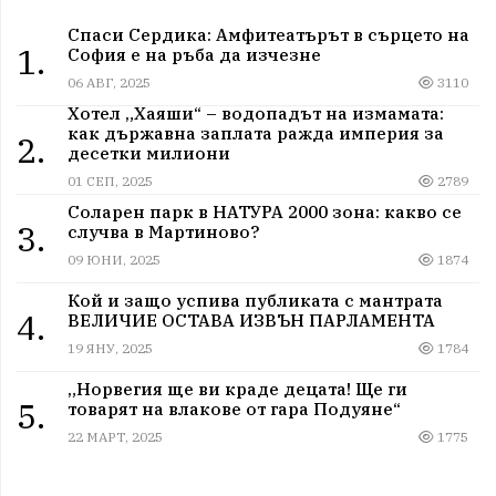
Спаси Сердика: Амфитеатърът в сърцето на
1.
София е на ръба да изчезне
06 АВГ, 2025
3110
Хотел „Хаяши“ – водопадът на измамата:
как държавна заплата ражда империя за
2.
десетки милиони
01 СЕП, 2025
2789
Соларен парк в НАТУРА 2000 зона: какво се
3.
случва в Мартиново?
09 ЮНИ, 2025
1874
Кой и защо успива публиката с мантрата
4.
ВЕЛИЧИЕ ОСТАВА ИЗВЪН ПАРЛАМЕНТА
19 ЯНУ, 2025
1784
„Норвегия ще ви краде децата! Ще ги
5.
товарят на влакове от гара Подуяне“
22 МАРТ, 2025
1775