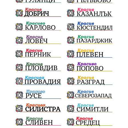
Световна купа
Мафия
Правителство
Благотворителност
Събития
Българска патриаршия
СВетли празници
Криминално
Творчество
Тръмп
Ценности
Европейска комисия
Урсула фон дер Лайен
Законопроект
Вдъхновяваща история
Приказка
Замърсяване
Боклук
Дружба
Хавайска мироточива икона
Пресвета Богородица
Светия синод