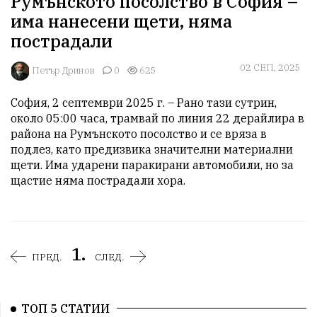
Румънското посолство в София –
има нанесени щети, няма
пострадали
02 СЕП, 2025
Петър Дринов
0
625
София, 2 септември 2025 г. – Рано тази сутрин, 
около 05:00 часа, трамвай по линия 22 дерайлира в 
района на Румънското посолство и се вряза в 
подлез, като предизвика значителни материални 
щети. Има ударени паракирани автомобили, но за 
щастие няма пострадали хора.
1.
ПРЕД.
СЛЕД.
ТОП 5 СТАТИИ