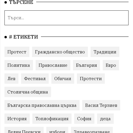
ТЪРСЕНЕ
# ЕТИКЕТИ
Протест
Гражданско общество
Традиции
Политика
Православие
България
Евро
Лев
Фестивал
Обичаи
Протести
Столична община
Българска православна църква
Васил Терзиев
История
Топлофикация
София
деца
Делян Пеевски
избори
Здравеопазване