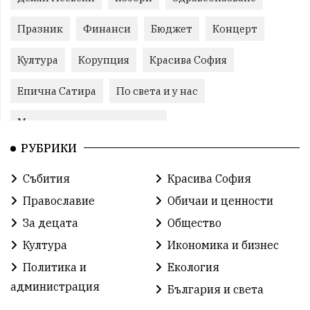
Празник
Финанси
Бюджет
Концерт
Култура
Корупция
Красива София
Епична Сатира
По света и у нас
Международни отношения
РУБРИКИ
конституционен съд
Витоша
Спорт
Събития
Красива София
българската общност
Исторически парк
Православие
Обичаи и ценности
Доброволци
Изкуство
Слатина
Сметища
За децата
Общество
Култура
Икономика и бизнес
Икономика
Красива България
измама
Политика и
Екология
2025
Данъци
САЩ
Вяра
администрация
България и света
Политическо реалити
Еврозона
Ремонт