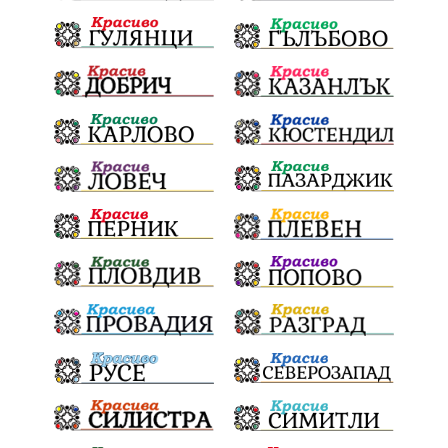
Световна купа
Мафия
Правителство
Благотворителност
Събития
Българска патриаршия
СВетли празници
Криминално
Творчество
Тръмп
Ценности
Европейска комисия
Урсула фон дер Лайен
Законопроект
Вдъхновяваща история
Приказка
Замърсяване
Боклук
Дружба
Хавайска мироточива икона
Пресвета Богородица
Светия синод