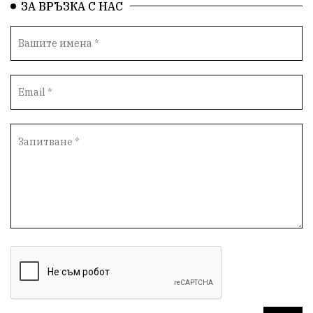
ЗА ВРЪЗКА С НАС
Автопоход
Костинброд
Столичен общински съвет
Маратон
кауза
сбъдната мечта
отпадъци
Нап
Счетоводство
Референдум
Вот на недоверие
ПП "Възраждане"
Костадин Костадинов
Добро
Евро
Евро
Война
чудеса
Фондация Въздигане
Български дух
Дарение
Политическа журналистика
Съпричастност
Парламент
Транспорт
Южен парк
Съдебна палата
Екология