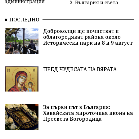
администрация
България и света
Политическо реалити
Еврозона
Ремонт
ПОСЛЕДНО
Благомир Коцев
Пожар
Росен Желязков
Доброволци ще почистват и
облагородяват района около
Европа
Актуално
Туризъм
Бизнес
Исторически парк на 8 и 9 август
абсурд
Здравословно хранене
Здраве
Коледа
Чиста София
ПРЕД ЧУДЕСАТА НА ВЯРАТА
Софийски общински съвет
Екологична катастрофа
Любов
За първи път в България:
Общински съвет
Величие
Финландия
Хавайската мироточива икона на
Пресвета Богородица
Образование
Борисов
Кольо Парамов
ГЕРМАНИЯ
Книги
Бездействие
новина