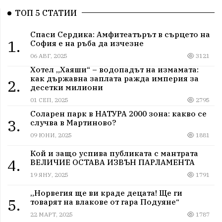
ТОП 5 СТАТИИ
Спаси Сердика: Амфитеатърът в сърцето на
1.
София е на ръба да изчезне
06 АВГ, 2025
3121
Хотел „Хаяши“ – водопадът на измамата:
как държавна заплата ражда империя за
2.
десетки милиони
01 СЕП, 2025
2795
Соларен парк в НАТУРА 2000 зона: какво се
3.
случва в Мартиново?
09 ЮНИ, 2025
1881
Кой и защо успива публиката с мантрата
4.
ВЕЛИЧИЕ ОСТАВА ИЗВЪН ПАРЛАМЕНТА
19 ЯНУ, 2025
1791
„Норвегия ще ви краде децата! Ще ги
5.
товарят на влакове от гара Подуяне“
22 МАРТ, 2025
1787