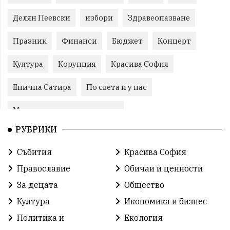
Делян Пеевски
избори
Здравеопазване
Празник
Финанси
Бюджет
Концерт
Култура
Корупция
Красива София
Епична Сатира
По света и у нас
Международни отношения
РУБРИКИ
конституционен съд
Витоша
Спорт
Събития
Красива София
българската общност
Исторически парк
Православие
Обичаи и ценности
Доброволци
Изкуство
Слатина
Сметища
За децата
Общество
Култура
Икономика и бизнес
Икономика
Красива България
измама
Политика и
Екология
2025
Данъци
САЩ
Вяра