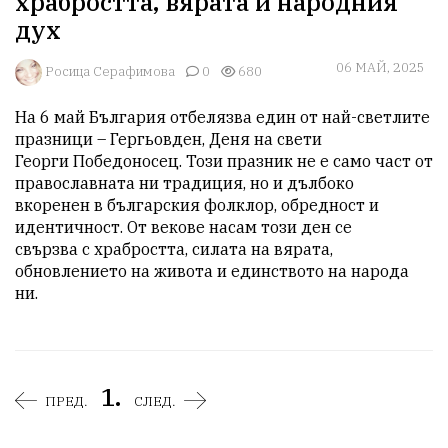
храбростта, вярата и народния
дух
06 МАЙ, 2025
Росица Серафимова
0
680
На 6 май България отбелязва един от най-светлите 
празници – Гергьовден, Деня на свети

Георги Победоносец. Този празник не е само част от 
православната ни традиция, но и дълбоко

вкоренен в българския фолклор, обредност и 
идентичност. От векове насам този ден се

свързва с храбростта, силата на вярата, 
обновлението на живота и единството на народа 
ни.
1.
ПРЕД.
СЛЕД.