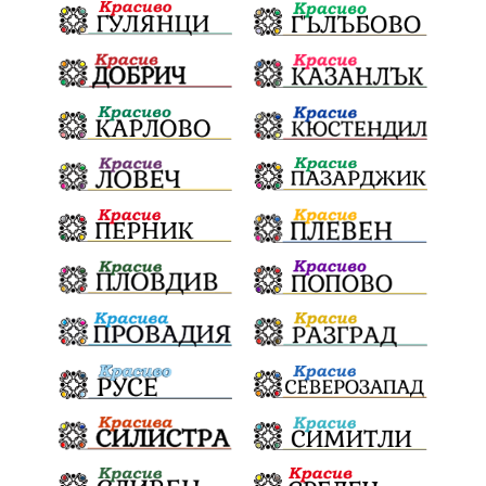
Световна купа
Мафия
Правителство
Благотворителност
Събития
Българска патриаршия
СВетли празници
Криминално
Творчество
Тръмп
Ценности
Европейска комисия
Урсула фон дер Лайен
Законопроект
Вдъхновяваща история
Приказка
Замърсяване
Боклук
Дружба
Хавайска мироточива икона
Пресвета Богородица
Светия синод