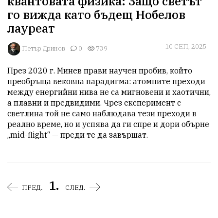
квантовата физика: Защо светът
го вижда като бъдещ Нобелов
лауреат
10 СЕП, 2025
Петър Дринов
0
739
През 2020 г. Минев прави научен пробив, който 
преобръща вековна парадигма: атомните преходи 
между енергийни нива не са мигновени и хаотични, 
а плавни и предвидими. Чрез експеримент с 
светлина той не само наблюдава тези преходи в 
реално време, но и успява да ги спре и дори обърне 
„mid-flight“ — преди те да завършат.
1.
ПРЕД.
СЛЕД.