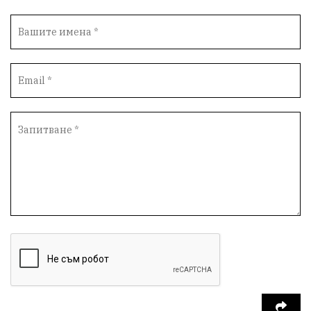
Автопоход
Костинброд
Столичен общински съвет
Маратон
кауза
сбъдната мечта
отпадъци
Нап
Счетоводство
Референдум
Вот на недоверие
ПП "Възраждане"
Костадин Костадинов
Добро
Евро
Евро
Война
чудеса
Фондация Въздигане
Български дух
Дарение
Политическа журналистика
Съпричастност
Парламент
Транспорт
Южен парк
Съдебна палата
Екология