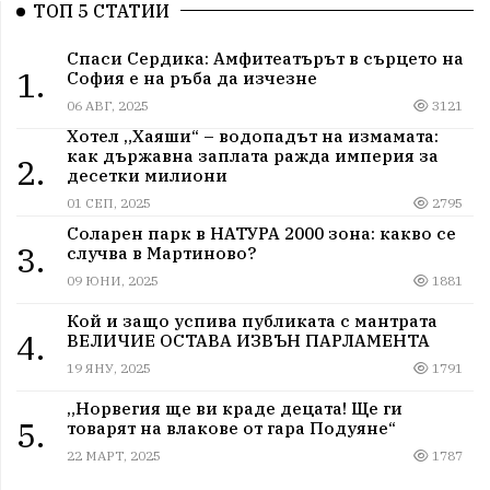
ТОП 5 СТАТИИ
Спаси Сердика: Амфитеатърът в сърцето на
1.
София е на ръба да изчезне
06 АВГ, 2025
3121
Хотел „Хаяши“ – водопадът на измамата:
как държавна заплата ражда империя за
2.
десетки милиони
01 СЕП, 2025
2795
Соларен парк в НАТУРА 2000 зона: какво се
3.
случва в Мартиново?
09 ЮНИ, 2025
1881
Кой и защо успива публиката с мантрата
4.
ВЕЛИЧИЕ ОСТАВА ИЗВЪН ПАРЛАМЕНТА
19 ЯНУ, 2025
1791
„Норвегия ще ви краде децата! Ще ги
5.
товарят на влакове от гара Подуяне“
22 МАРТ, 2025
1787