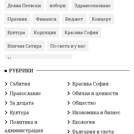
Делян Пеевски
избори
Здравеопазване
Празник
Финанси
Бюджет
Концерт
Култура
Корупция
Красива София
Епична Сатира
По света и у нас
Международни отношения
РУБРИКИ
конституционен съд
Витоша
Спорт
Събития
Красива София
българската общност
Исторически парк
Православие
Обичаи и ценности
Доброволци
Изкуство
Слатина
Сметища
За децата
Общество
Култура
Икономика и бизнес
Икономика
Красива България
измама
Политика и
Екология
2025
Данъци
САЩ
Вяра
администрация
България и света