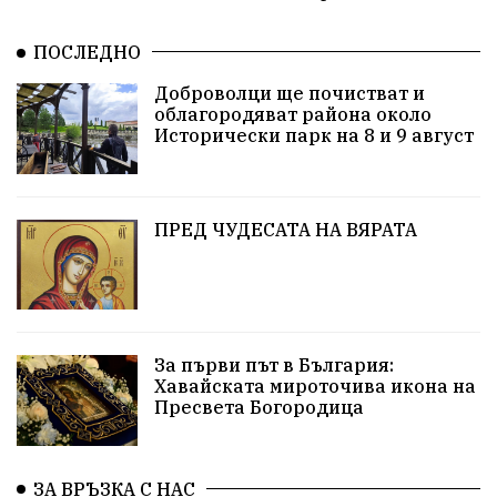
Политическо реалити
Еврозона
Ремонт
ПОСЛЕДНО
Благомир Коцев
Пожар
Росен Желязков
Доброволци ще почистват и
облагородяват района около
Европа
Актуално
Туризъм
Бизнес
Исторически парк на 8 и 9 август
абсурд
Здравословно хранене
Здраве
Коледа
Чиста София
ПРЕД ЧУДЕСАТА НА ВЯРАТА
Софийски общински съвет
Екологична катастрофа
Любов
За първи път в България:
Общински съвет
Величие
Финландия
Хавайската мироточива икона на
Пресвета Богородица
Образование
Борисов
Кольо Парамов
ГЕРМАНИЯ
Книги
Бездействие
новина
ЗА ВРЪЗКА С НАС