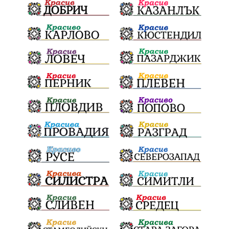
Благотворителност
Събития
Българска патриаршия
СВетли празници
Криминално
Творчество
Тръмп
Ценности
Европейска комисия
Урсула фон дер Лайен
Законопроект
Вдъхновяваща история
Приказка
Замърсяване
Боклук
Дружба
Хавайска мироточива икона
Пресвета Богородица
Светия синод
Йордан Камджалов
Софи Маринова