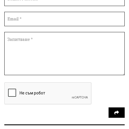
Столичен общински съвет
Маратон
кауза
сбъдната мечта
отпадъци
Нап
Счетоводство
Референдум
Вот на недоверие
ПП "Възраждане"
Костадин Костадинов
Добро
Евро
Евро
Война
чудеса
Фондация Въздигане
Български дух
Дарение
Политическа журналистика
Съпричастност
Парламент
Транспорт
Южен парк
Съдебна палата
Екология
Медици
Малък бизнес
Държавни имоти