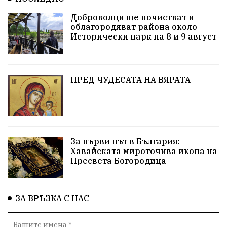
Благомир Коцев
Пожар
Росен Желязков
Доброволци ще почистват и
облагородяват района около
Европа
Актуално
Туризъм
Бизнес
Исторически парк на 8 и 9 август
абсурд
Здравословно хранене
Здраве
Коледа
Чиста София
ПРЕД ЧУДЕСАТА НА ВЯРАТА
Софийски общински съвет
Екологична катастрофа
Любов
За първи път в България:
Общински съвет
Величие
Финландия
Хавайската мироточива икона на
Пресвета Богородица
Образование
Борисов
Кольо Парамов
ГЕРМАНИЯ
Книги
Бездействие
новина
ЗА ВРЪЗКА С НАС
Автопоход
Костинброд