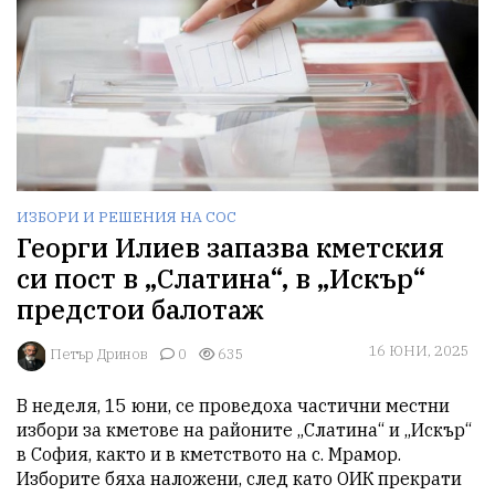
ИЗБОРИ И РЕШЕНИЯ НА СОС
Георги Илиев запазва кметския
си пост в „Слатина“, в „Искър“
предстои балотаж
16 ЮНИ, 2025
Петър Дринов
0
635
В неделя, 15 юни, се проведоха частични местни 
избори за кметове на районите „Слатина“ и „Искър“ 
в София, както и в кметството на с. Мрамор. 
Изборите бяха наложени, след като ОИК прекрати 