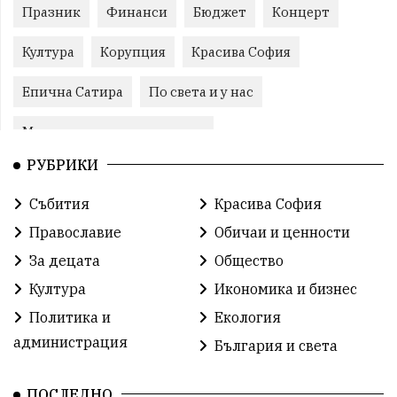
Празник
Финанси
Бюджет
Концерт
Култура
Корупция
Красива София
Епична Сатира
По света и у нас
Международни отношения
РУБРИКИ
конституционен съд
Витоша
Спорт
Събития
Красива София
българската общност
Исторически парк
Православие
Обичаи и ценности
Доброволци
Изкуство
Слатина
Сметища
За децата
Общество
Култура
Икономика и бизнес
Икономика
Красива България
измама
Политика и
Екология
2025
Данъци
САЩ
Вяра
администрация
България и света
Политическо реалити
Еврозона
Ремонт
ПОСЛЕДНО