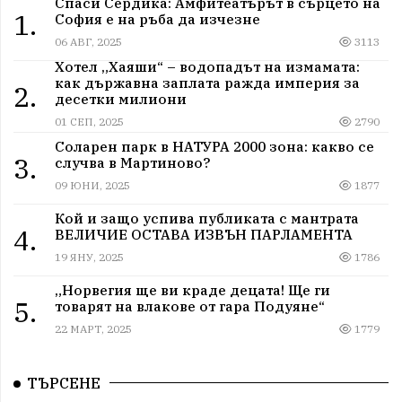
Спаси Сердика: Амфитеатърът в сърцето на
1.
София е на ръба да изчезне
06 АВГ, 2025
3113
Хотел „Хаяши“ – водопадът на измамата:
как държавна заплата ражда империя за
2.
десетки милиони
01 СЕП, 2025
2790
Соларен парк в НАТУРА 2000 зона: какво се
3.
случва в Мартиново?
09 ЮНИ, 2025
1877
Кой и защо успива публиката с мантрата
4.
ВЕЛИЧИЕ ОСТАВА ИЗВЪН ПАРЛАМЕНТА
19 ЯНУ, 2025
1786
„Норвегия ще ви краде децата! Ще ги
5.
товарят на влакове от гара Подуяне“
22 МАРТ, 2025
1779
ТЪРСЕНЕ