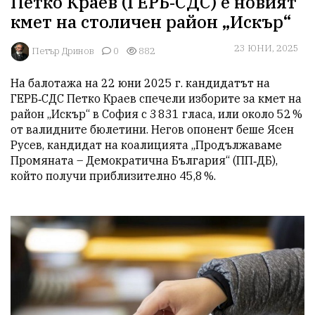
Петко Краев (ГЕРБ‑СДС) е новият
кмет на столичен район „Искър“
23 ЮНИ, 2025
Петър Дринов
0
882
На балотажа на 22 юни 2025 г. кандидатът на 
ГЕРБ‑СДС Петко Краев спечели изборите за кмет на 
район „Искър“ в София с 3 831 гласа, или около 52 % 
от валидните бюлетини. Негов опонент беше Ясен 
Русев, кандидат на коалицията „Продължаваме 
Промяната – Демократична България“ (ПП‑ДБ), 
който получи приблизително 45,8 %.