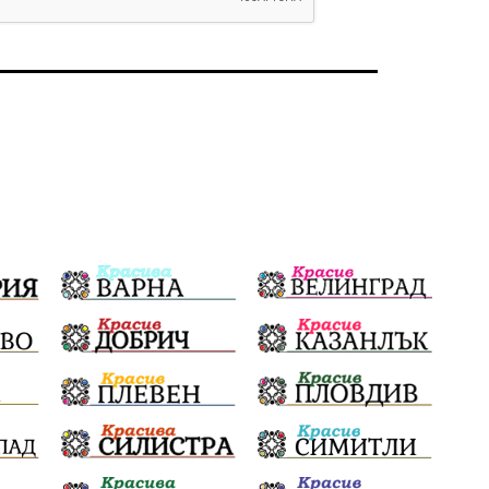
Политическо реалити
Еврозона
Ремонт
Благомир Коцев
Пожар
Росен Желязков
Европа
Актуално
Туризъм
Бизнес
абсурд
Здравословно хранене
Здраве
Коледа
Чиста София
Софийски общински съвет
Екологична катастрофа
Любов
Общински съвет
Величие
Финландия
Образование
Борисов
Кольо Парамов
ГЕРМАНИЯ
Книги