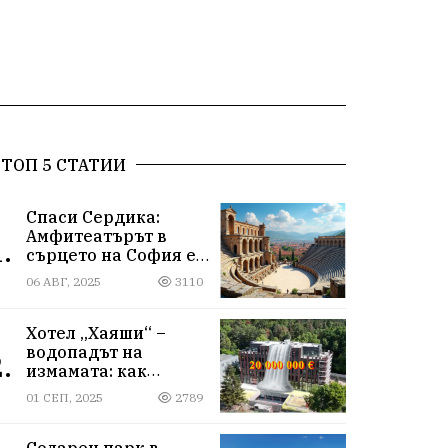
ТОП 5 СТАТИИ
Спаси Сердика:
Амфитеатърът в
.
сърцето на София е
на ръба да изчезне
06 АВГ, 2025
3110
Хотел „Хаяши“ –
водопадът на
.
измамата: как
държавна заплата
01 СЕП, 2025
2789
ражда империя за
десетки милиони
Соларен парк в