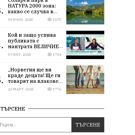
НАТУРА 2000 зона:
.
какво се случва в
Мартиново?
09 ЮНИ, 2025
1875
Кой и защо успива
публиката с
.
мантрата ВЕЛИЧИЕ
ОСТАВА ИЗВЪН
19 ЯНУ, 2025
1784
ПАРЛАМЕНТА
„Норвегия ще ви
краде децата! Ще ги
.
товарят на влакове
от гара Подуяне“
22 МАРТ, 2025
1776
ТЪРСЕНЕ