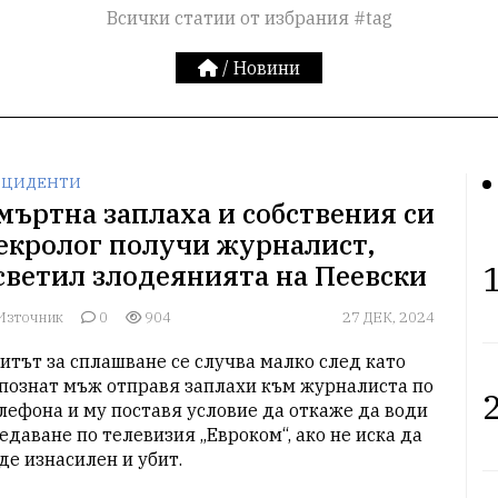
Всички статии от избрания #tag
/
Новини
ЦИДЕНТИ
мъртна заплаха и собствения си
екролог получи журналист,
1
светил злодеянията на Пеевски
Източник
0
904
27 ДЕК, 2024
итът за сплашване се случва малко след като 
познат мъж отправя заплахи към журналиста по 
2
лефона и му поставя условие да откаже да води 
едаване по телевизия „Евроком“, ако не иска да 
де изнасилен и убит.