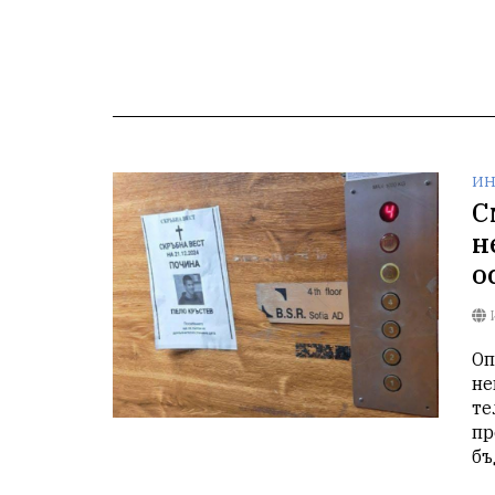
ИН
С
н
о
Оп
не
те
пр
бъ