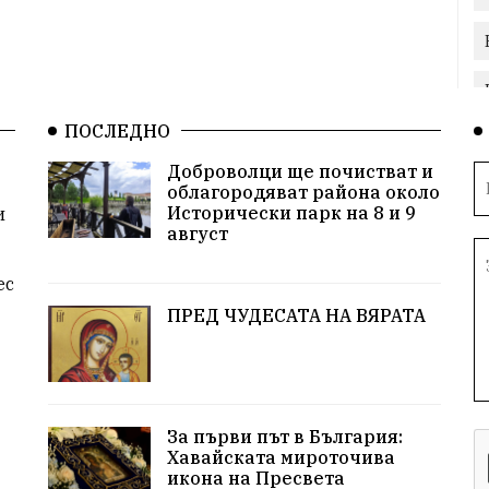
ПОСЛЕДНО
Доброволци ще почистват и
облагородяват района около
Исторически парк на 8 и 9
и
август
ес
ПРЕД ЧУДЕСАТА НА ВЯРАТА
За първи път в България:
Хавайската мироточива
икона на Пресвета