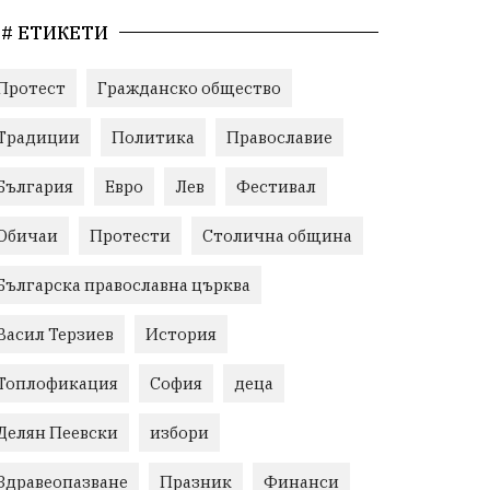
# ЕТИКЕТИ
Протест
Гражданско общество
Традиции
Политика
Православие
България
Евро
Лев
Фестивал
Обичаи
Протести
Столична община
Българска православна църква
Васил Терзиев
История
Топлофикация
София
деца
Делян Пеевски
избори
Здравеопазване
Празник
Финанси