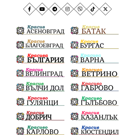
Столичен инспекторат
Кучета
Млад талант
Пекарна
Задушница
Държавни институции
Мечтатели
Школата по атракционни изкуства
Сметище
Ток
Майчинство
Полиция
проф. Атанас Семов
Демокрация
безводие
щастливо децтво
Българския патриарх Даниил
Фолклор
Инфлация
Елин Пелин
Световна купа
Мафия
Правителство
Благотворителност
Събития
Българска патриаршия
СВетли празници