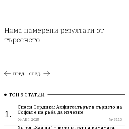
Няма намерени резултати от
търсенето
ПРЕД.
СЛЕД.
ТОП 5 СТАТИИ
Спаси Сердика: Амфитеатърът в сърцето на
1.
София е на ръба да изчезне
06 АВГ, 2025
3110
Хотел „Хаяши“ – водопадът на измамата: