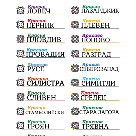
Криминално
Творчество
Тръмп
Ценности
Европейска комисия
Урсула фон дер Лайен
Законопроект
Вдъхновяваща история
Приказка
Замърсяване
Боклук
Дружба
Хавайска мироточива икона
Пресвета Богородица
Светия синод
Йордан Камджалов
Софи Маринова
Управление
Държавност
Наводнения
105
Експертност
Независимост
Националност