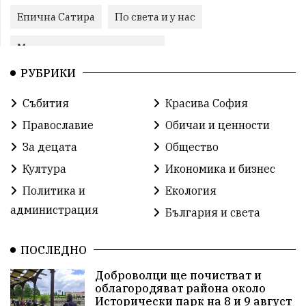
Епична Сатира
По света и у нас
Международни отношения
РУБРИКИ
конституционен съд
Витоша
Спорт
Събития
Красива София
българската общност
Исторически парк
Православие
Обичаи и ценности
Доброволци
Изкуство
Слатина
Сметища
За децата
Общество
Култура
Икономика и бизнес
Икономика
Красива България
измама
Политика и
Екология
2025
Данъци
САЩ
Вяра
администрация
България и света
Политическо реалити
Еврозона
Ремонт
ПОСЛЕДНО
Благомир Коцев
Пожар
Росен Желязков
Доброволци ще почистват и
облагородяват района около
Европа
Актуално
Туризъм
Бизнес
Исторически парк на 8 и 9 август