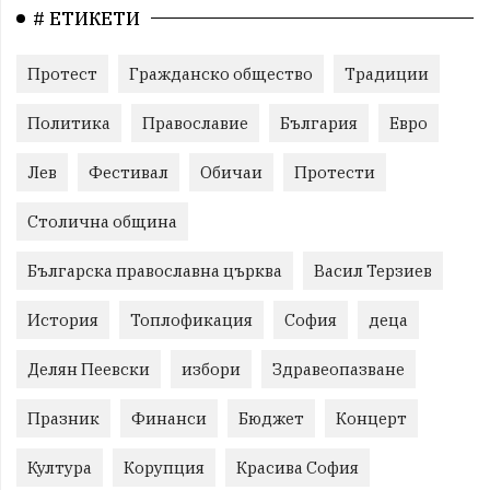
# ЕТИКЕТИ
Протест
Гражданско общество
Традиции
Политика
Православие
България
Евро
Лев
Фестивал
Обичаи
Протести
Столична община
Българска православна църква
Васил Терзиев
История
Топлофикация
София
деца
Делян Пеевски
избори
Здравеопазване
Празник
Финанси
Бюджет
Концерт
Култура
Корупция
Красива София