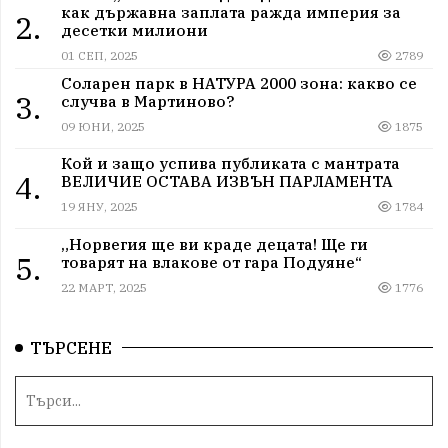
как държавна заплата ражда империя за
2.
десетки милиони
01 СЕП, 2025
2789
Соларен парк в НАТУРА 2000 зона: какво се
3.
случва в Мартиново?
09 ЮНИ, 2025
1875
Кой и защо успива публиката с мантрата
4.
ВЕЛИЧИЕ ОСТАВА ИЗВЪН ПАРЛАМЕНТА
19 ЯНУ, 2025
1784
„Норвегия ще ви краде децата! Ще ги
5.
товарят на влакове от гара Подуяне“
22 МАРТ, 2025
1776
ТЪРСЕНЕ