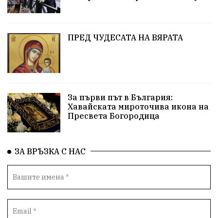
абсурд
Здравословно хранене
Здраве
Коледа
Чиста София
ПРЕД ЧУДЕСАТА НА ВЯРАТА
Софийски общински съвет
Екологична катастрофа
Любов
За първи път в България:
Общински съвет
Величие
Финландия
Хавайската мироточива икона на
Пресвета Богородица
Образование
Борисов
Кольо Парамов
ГЕРМАНИЯ
Книги
Бездействие
новина
ЗА ВРЪЗКА С НАС
Автопоход
Костинброд
Столичен общински съвет
Маратон
кауза
сбъдната мечта
отпадъци
Нап