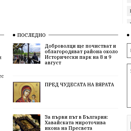
ПОСЛЕДНО
Доброволци ще почистват и
облагородяват района около
Исторически парк на 8 и 9
и
август
ес
ПРЕД ЧУДЕСАТА НА ВЯРАТА
За първи път в България:
Хавайската мироточива
икона на Пресвета