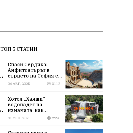
ТОП 5 СТАТИИ
Спаси Сердика:
Амфитеатърът в
.
сърцето на София е
на ръба да изчезне
06 АВГ, 2025
3112
Хотел „Хаяши“ –
водопадът на
.
измамата: как
държавна заплата
01 СЕП, 2025
2790
ражда империя за
десетки милиони
Соларен парк в