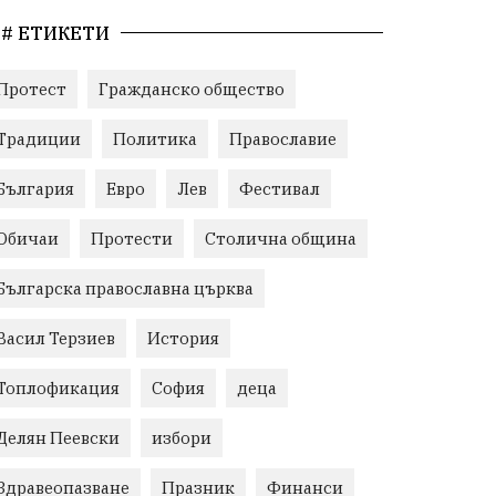
# ЕТИКЕТИ
Протест
Гражданско общество
Традиции
Политика
Православие
България
Евро
Лев
Фестивал
Обичаи
Протести
Столична община
Българска православна църква
Васил Терзиев
История
Топлофикация
София
деца
Делян Пеевски
избори
Здравеопазване
Празник
Финанси