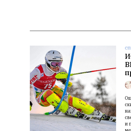
СП
И
В
п
Ощ
ск
на
св
и 
ме