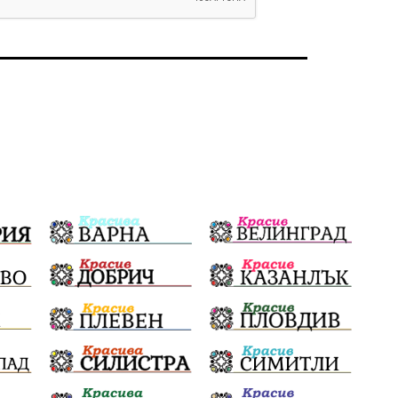
Политическо реалити
Еврозона
Ремонт
Благомир Коцев
Пожар
Росен Желязков
Европа
Актуално
Туризъм
Бизнес
абсурд
Здравословно хранене
Здраве
Коледа
Чиста София
Софийски общински съвет
Екологична катастрофа
Любов
Общински съвет
Величие
Финландия
Образование
Борисов
Кольо Парамов
ГЕРМАНИЯ
Книги