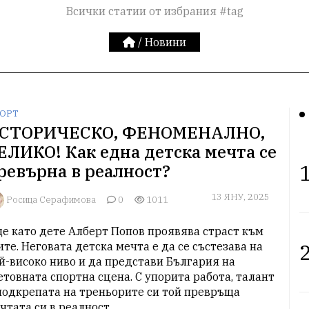
Всички статии от избрания #tag
/
Новини
ОРТ
СТОРИЧЕСКО, ФЕНОМЕНАЛНО,
ЕЛИКО! Как една детска мечта се
1
ревърна в реалност?
13 ЯНУ, 2025
Росица Серафимова
0
1011
е като дете Алберт Попов проявява страст към 
2
ите. Неговата детска мечта е да се състезава на 
й-високо ниво и да представи България на 
етовната спортна сцена. С упорита работа, талант 
подкрепата на треньорите си той превръща 
чтата си в реалност.