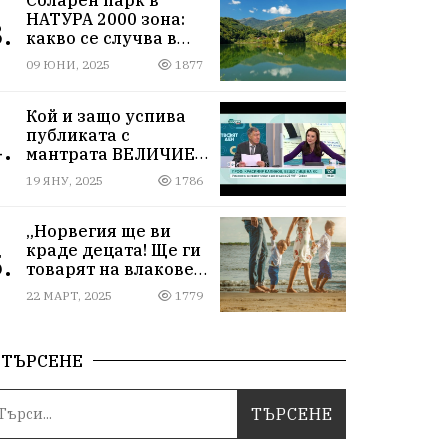
НАТУРА 2000 зона:
.
какво се случва в
Мартиново?
09 ЮНИ, 2025
1877
Кой и защо успива
публиката с
.
мантрата ВЕЛИЧИЕ
ОСТАВА ИЗВЪН
19 ЯНУ, 2025
1786
ПАРЛАМЕНТА
„Норвегия ще ви
краде децата! Ще ги
.
товарят на влакове
от гара Подуяне“
22 МАРТ, 2025
1779
ТЪРСЕНЕ