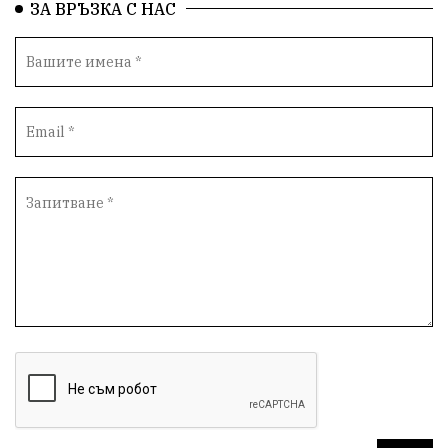
ЗА ВРЪЗКА С НАС
Автопоход
Костинброд
Столичен общински съвет
Маратон
кауза
сбъдната мечта
отпадъци
Нап
Счетоводство
Референдум
Вот на недоверие
ПП "Възраждане"
Костадин Костадинов
Добро
Евро
Евро
Война
чудеса
Фондация Въздигане
Български дух
Дарение
Политическа журналистика
Съпричастност
Парламент
Транспорт
Южен парк
Съдебна палата
Екология