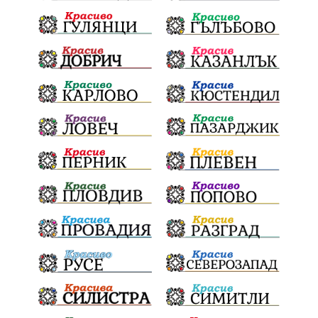
Световна купа
Мафия
Правителство
Благотворителност
Събития
Българска патриаршия
СВетли празници
Криминално
Творчество
Тръмп
Ценности
Европейска комисия
Урсула фон дер Лайен
Законопроект
Вдъхновяваща история
Приказка
Замърсяване
Боклук
Дружба
Хавайска мироточива икона
Пресвета Богородица
Светия синод