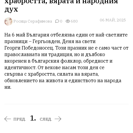
храбростта, вярата и народния
дух
06 МАЙ, 2025
Росица Серафимова
0
680
На 6 май България отбелязва един от най-светлите 
празници – Гергьовден, Деня на свети

Георги Победоносец. Този празник не е само част от 
православната ни традиция, но и дълбоко

вкоренен в българския фолклор, обредност и 
идентичност. От векове насам този ден се

свързва с храбростта, силата на вярата, 
обновлението на живота и единството на народа 
ни.
1.
ПРЕД.
СЛЕД.