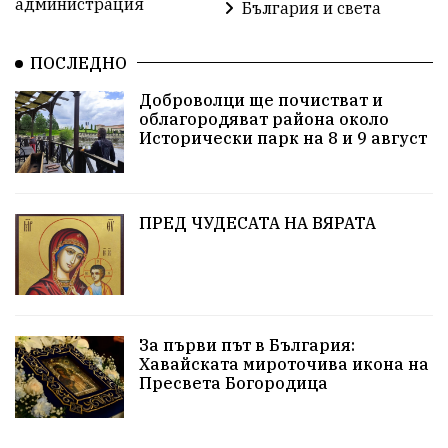
администрация
България и света
Политическо реалити
Еврозона
Ремонт
ПОСЛЕДНО
Благомир Коцев
Пожар
Росен Желязков
Доброволци ще почистват и
облагородяват района около
Европа
Актуално
Туризъм
Бизнес
Исторически парк на 8 и 9 август
абсурд
Здравословно хранене
Здраве
Коледа
Чиста София
ПРЕД ЧУДЕСАТА НА ВЯРАТА
Софийски общински съвет
Екологична катастрофа
Любов
За първи път в България:
Общински съвет
Величие
Финландия
Хавайската мироточива икона на
Пресвета Богородица
Образование
Борисов
Кольо Парамов
ГЕРМАНИЯ
Книги
Бездействие
новина