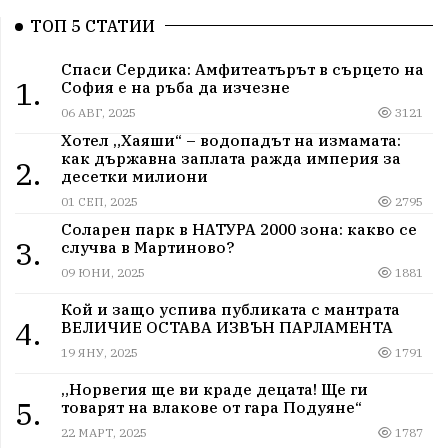
ТОП 5 СТАТИИ
Спаси Сердика: Амфитеатърът в сърцето на
1.
София е на ръба да изчезне
06 АВГ, 2025
3121
Хотел „Хаяши“ – водопадът на измамата:
как държавна заплата ражда империя за
2.
десетки милиони
01 СЕП, 2025
2795
Соларен парк в НАТУРА 2000 зона: какво се
3.
случва в Мартиново?
09 ЮНИ, 2025
1881
Кой и защо успива публиката с мантрата
4.
ВЕЛИЧИЕ ОСТАВА ИЗВЪН ПАРЛАМЕНТА
19 ЯНУ, 2025
1791
„Норвегия ще ви краде децата! Ще ги
5.
товарят на влакове от гара Подуяне“
22 МАРТ, 2025
1787