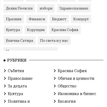
Делян Пеевски
избори
Здравеопазване
Празник
Финанси
Бюджет
Концерт
Култура
Корупция
Красива София
Епична Сатира
По света и у нас
Международни отношения
РУБРИКИ
конституционен съд
Витоша
Спорт
Събития
Красива София
българската общност
Исторически парк
Православие
Обичаи и ценности
Доброволци
Изкуство
Слатина
Сметища
За децата
Общество
Култура
Икономика и бизнес
Икономика
Красива България
измама
Политика и
Екология
2025
Данъци
САЩ
Вяра