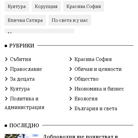
Култура
Корупция
Красива София
Епична Сатира
По света и у нас
Международни отношения
РУБРИКИ
конституционен съд
Витоша
Спорт
Събития
Красива София
българската общност
Исторически парк
Православие
Обичаи и ценности
Доброволци
Изкуство
Слатина
Сметища
За децата
Общество
Култура
Икономика и бизнес
Икономика
Красива България
измама
Политика и
Екология
2025
Данъци
САЩ
Вяра
администрация
България и света
Политическо реалити
Еврозона
Ремонт
ПОСЛЕДНО
Благомир Коцев
Пожар
Росен Желязков
Доброволци ще почистват и