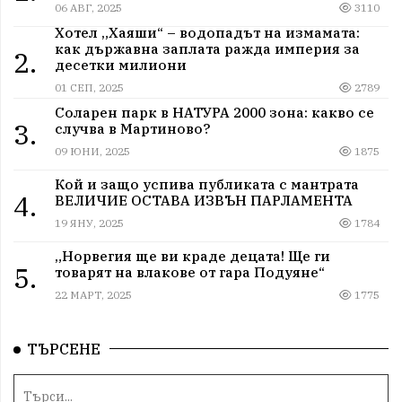
06 АВГ, 2025
3110
Хотел „Хаяши“ – водопадът на измамата:
как държавна заплата ражда империя за
2.
десетки милиони
01 СЕП, 2025
2789
Соларен парк в НАТУРА 2000 зона: какво се
3.
случва в Мартиново?
09 ЮНИ, 2025
1875
Кой и защо успива публиката с мантрата
4.
ВЕЛИЧИЕ ОСТАВА ИЗВЪН ПАРЛАМЕНТА
19 ЯНУ, 2025
1784
„Норвегия ще ви краде децата! Ще ги
5.
товарят на влакове от гара Подуяне“
22 МАРТ, 2025
1775
ТЪРСЕНЕ