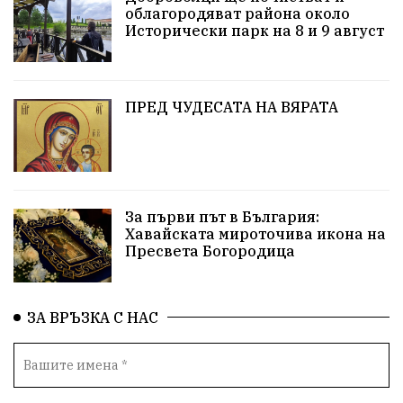
облагородяват района около
Европа
Актуално
Туризъм
Бизнес
Исторически парк на 8 и 9 август
абсурд
Здравословно хранене
Здраве
Коледа
Чиста София
ПРЕД ЧУДЕСАТА НА ВЯРАТА
Софийски общински съвет
Екологична катастрофа
Любов
За първи път в България:
Общински съвет
Величие
Финландия
Хавайската мироточива икона на
Пресвета Богородица
Образование
Борисов
Кольо Парамов
ГЕРМАНИЯ
Книги
Бездействие
новина
ЗА ВРЪЗКА С НАС
Автопоход
Костинброд
Столичен общински съвет
Маратон
кауза