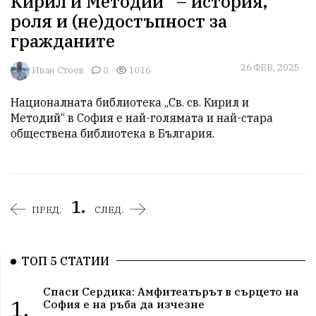
Кирил и Методий“ – история,
роля и (не)достъпност за
гражданите
26 ФЕВ, 2025
Иван Стоев
0
1016
Националната библиотека „Св. св. Кирил и 
Методий“ в София е най-голямата и най-стара 
обществена библиотека в България. 
1.
ПРЕД.
СЛЕД.
ТОП 5 СТАТИИ
Спаси Сердика: Амфитеатърът в сърцето на
1.
София е на ръба да изчезне