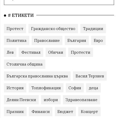
# ЕТИКЕТИ
Протест
Гражданско общество
Традиции
Политика
Православие
България
Евро
Лев
Фестивал
Обичаи
Протести
Столична община
Българска православна църква
Васил Терзиев
История
Топлофикация
София
деца
Делян Пеевски
избори
Здравеопазване
Празник
Финанси
Бюджет
Концерт