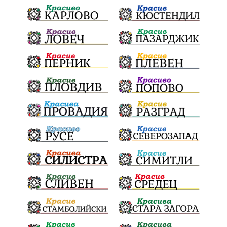
Българска патриаршия
СВетли празници
Криминално
Творчество
Тръмп
Ценности
Европейска комисия
Урсула фон дер Лайен
Законопроект
Вдъхновяваща история
Приказка
Замърсяване
Боклук
Дружба
Хавайска мироточива икона
Пресвета Богородица
Светия синод
Йордан Камджалов
Софи Маринова
Управление
Държавност
Наводнения
105