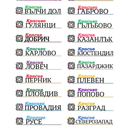
щастливо децтво
Българския патриарх Даниил
Фолклор
Инфлация
Елин Пелин
Световна купа
Мафия
Правителство
Благотворителност
Събития
Българска патриаршия
СВетли празници
Криминално
Творчество
Тръмп
Ценности
Европейска комисия
Урсула фон дер Лайен
Законопроект
Вдъхновяваща история
Приказка
Замърсяване
Боклук
Дружба