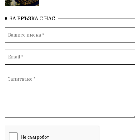
ГЕРМАНИЯ
Книги
Бездействие
новина
ЗА ВРЪЗКА С НАС
Автопоход
Костинброд
Столичен общински съвет
Маратон
кауза
сбъдната мечта
отпадъци
Нап
Счетоводство
Референдум
Вот на недоверие
ПП "Възраждане"
Костадин Костадинов
Добро
Евро
Евро
Война
чудеса
Фондация Въздигане
Български дух
Дарение
Политическа журналистика