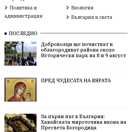
Политика и
Екология
2025
Данъци
САЩ
Вяра
администрация
България и света
Политическо реалити
Еврозона
Ремонт
ПОСЛЕДНО
Благомир Коцев
Пожар
Росен Желязков
Доброволци ще почистват и
облагородяват района около
Европа
Актуално
Туризъм
Бизнес
Исторически парк на 8 и 9 август
абсурд
Здравословно хранене
Здраве
Коледа
Чиста София
ПРЕД ЧУДЕСАТА НА ВЯРАТА
Софийски общински съвет
Екологична катастрофа
Любов
За първи път в България:
Общински съвет
Величие
Финландия
Хавайската мироточива икона на
Пресвета Богородица
Образование
Борисов
Кольо Парамов