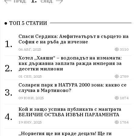
ПРЕД.
СЛЕД.
ТОП 5 СТАТИИ
Спаси Сердика: Амфитеатърът в сърцето на
1.
София е на ръба да изчезне
06 АВГ, 2025
3110
Хотел „Хаяши“ – водопадът на измамата:
как държавна заплата ражда империя за
2.
десетки милиони
01 СЕП, 2025
2789
Соларен парк в НАТУРА 2000 зона: какво се
3.
случва в Мартиново?
09 ЮНИ, 2025
1874
Кой и защо успива публиката с мантрата
4.
ВЕЛИЧИЕ ОСТАВА ИЗВЪН ПАРЛАМЕНТА
19 ЯНУ, 2025
1784
„Норвегия ще ви краде децата! Ще ги