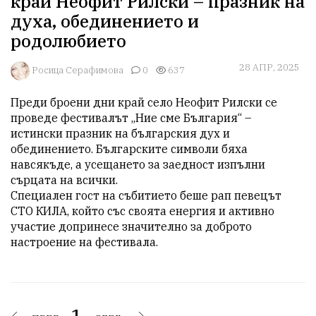
край Неофит Рилски – празник на
духа, обединението и
родолюбието
28 АПР, 2025
Росица Серафимова
0
637
Преди броени дни край село Неофит Рилски се 
проведе фестивалът „Ние сме България“ – 
истински празник на българския дух и 
обединението. Българските символи бяха 
навсякъде, а усещането за заедност изпълни 
сърцата на всички.

Специален гост на събитието беше рап певецът 
СТО КИЛА, който със своята енергия и активно 
участие допринесе значително за доброто 
1.