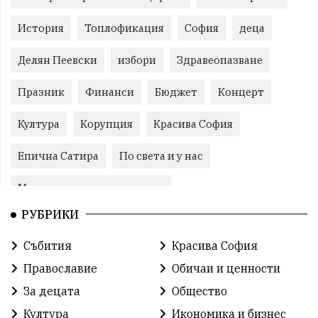
История
Топлофикация
София
деца
Делян Пеевски
избори
Здравеопазване
Празник
Финанси
Бюджет
Концерт
Култура
Корупция
Красива София
Епична Сатира
По света и у нас
Международни отношения
РУБРИКИ
конституционен съд
Витоша
Спорт
Събития
Красива София
българската общност
Исторически парк
Православие
Обичаи и ценности
Доброволци
Изкуство
Слатина
Сметища
За децата
Общество
Култура
Икономика и бизнес
Икономика
Красива България
измама