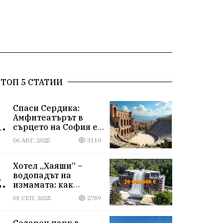
ТОП 5 СТАТИИ
Спаси Сердика:
Амфитеатърът в
.
сърцето на София е
на ръба да изчезне
06 АВГ, 2025
3110
Хотел „Хаяши“ –
водопадът на
.
измамата: как
държавна заплата
01 СЕП, 2025
2789
ражда империя за
десетки милиони
Соларен парк в