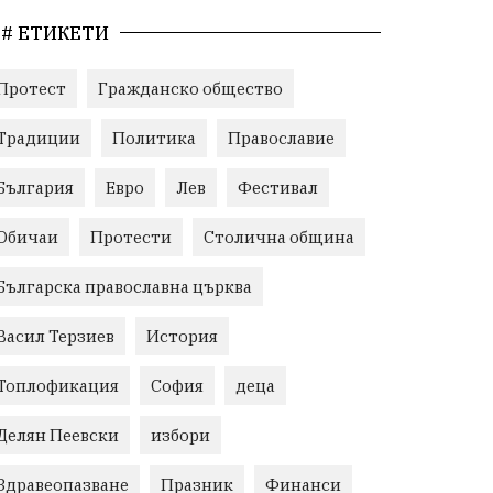
# ЕТИКЕТИ
Протест
Гражданско общество
Традиции
Политика
Православие
България
Евро
Лев
Фестивал
Обичаи
Протести
Столична община
Българска православна църква
Васил Терзиев
История
Топлофикация
София
деца
Делян Пеевски
избори
Здравеопазване
Празник
Финанси