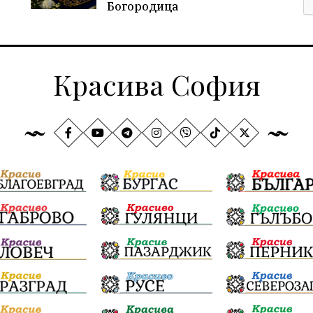
Богородица
Красива София