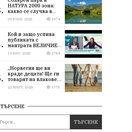
НАТУРА 2000 зона:
.
какво се случва в
Мартиново?
09 ЮНИ, 2025
1874
Кой и защо успива
публиката с
.
мантрата ВЕЛИЧИЕ
ОСТАВА ИЗВЪН
19 ЯНУ, 2025
1784
ПАРЛАМЕНТА
„Норвегия ще ви
краде децата! Ще ги
.
товарят на влакове
от гара Подуяне“
22 МАРТ, 2025
1775
ТЪРСЕНЕ