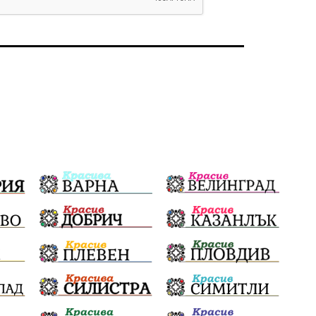
Политическо реалити
Еврозона
Ремонт
Благомир Коцев
Пожар
Росен Желязков
Европа
Актуално
Туризъм
Бизнес
абсурд
Здравословно хранене
Здраве
Коледа
Чиста София
Софийски общински съвет
Екологична катастрофа
Любов
Общински съвет
Величие
Финландия
Образование
Борисов
Кольо Парамов
ГЕРМАНИЯ
Книги