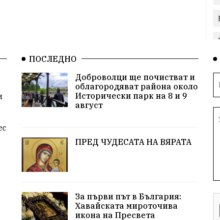
ПОСЛЕДНО
Доброволци ще почистват и
облагородяват района около
Исторически парк на 8 и 9
и
август
ес
ПРЕД ЧУДЕСАТА НА ВЯРАТА
За първи път в България:
Хавайската мироточива
икона на Пресвета