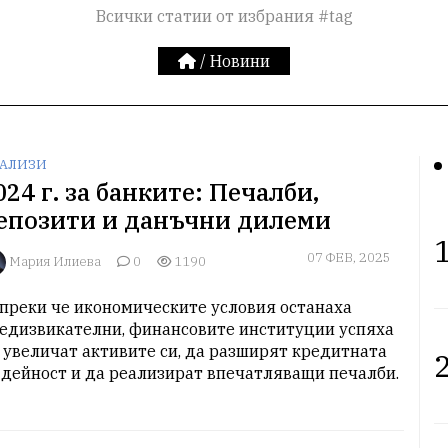
Всички статии от избрания #tag
/
Новини
АЛИЗИ
024 г. за банките: Печалби,
епозити и данъчни дилеми
1
07 ФЕВ, 2025
Мария Илиева
0
1190
преки че икономическите условия останаха 
едизвикателни, финансовите институции успяха 
 увеличат активите си, да разширят кредитната 
2
 дейност и да реализират впечатляващи печалби.