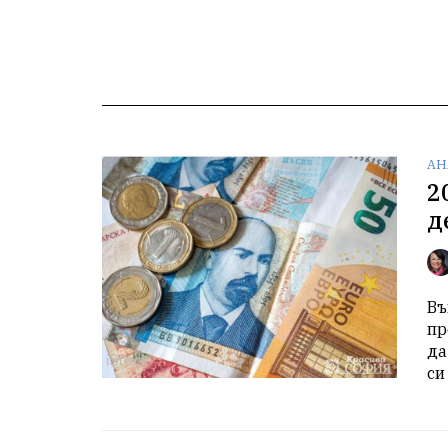
АН
2
д
Въ
пр
да
си