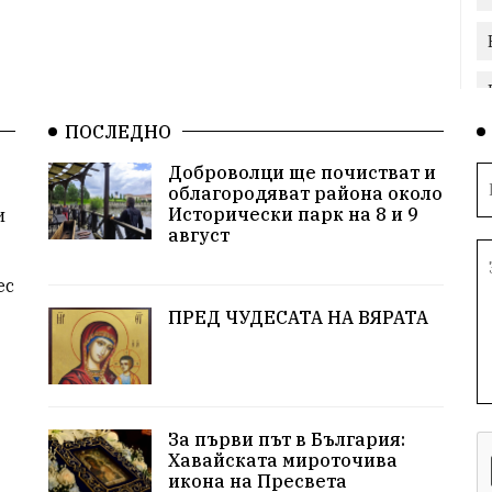
ПОСЛЕДНО
Доброволци ще почистват и
облагородяват района около
Исторически парк на 8 и 9
и
август
ес
ПРЕД ЧУДЕСАТА НА ВЯРАТА
За първи път в България:
Хавайската мироточива
икона на Пресвета