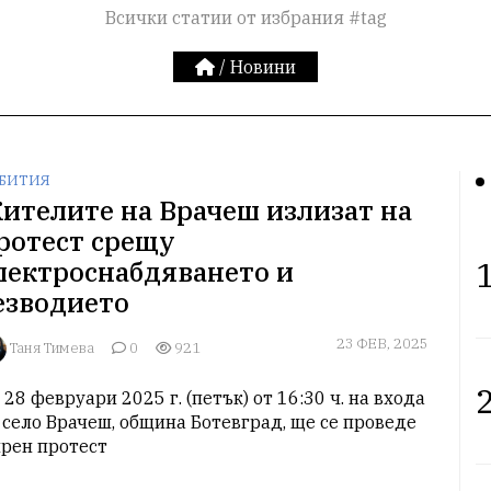
Всички статии от избрания #tag
/
Новини
БИТИЯ
ителите на Врачеш излизат на
ротест срещу
1
лектроснабдяването и
езводието
23 ФЕВ, 2025
Таня Тимева
0
921
2
 28 февруари 2025 г. (петък) от 16:30 ч. на входа 
 село Врачеш, община Ботевград, ще се проведе 
рен протест 