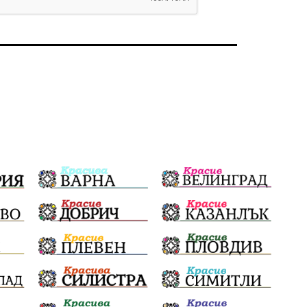
Политическо реалити
Еврозона
Ремонт
Благомир Коцев
Пожар
Росен Желязков
Европа
Актуално
Туризъм
Бизнес
абсурд
Здравословно хранене
Здраве
Коледа
Чиста София
Софийски общински съвет
Екологична катастрофа
Любов
Общински съвет
Величие
Финландия
Образование
Борисов
Кольо Парамов
ГЕРМАНИЯ
Книги