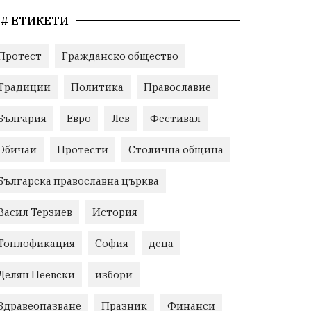
# ЕТИКЕТИ
Протест
Гражданско общество
Традиции
Политика
Православие
България
Евро
Лев
Фестивал
Обичаи
Протести
Столична община
Българска православна църква
Васил Терзиев
История
Топлофикация
София
деца
Делян Пеевски
избори
Здравеопазване
Празник
Финанси