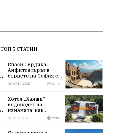
ТОП 5 СТАТИИ
Спаси Сердика:
Амфитеатърът в
.
сърцето на София е
на ръба да изчезне
06 АВГ, 2025
3110
Хотел „Хаяши“ –
водопадът на
.
измамата: как
държавна заплата
01 СЕП, 2025
2788
ражда империя за
десетки милиони
Соларен парк в