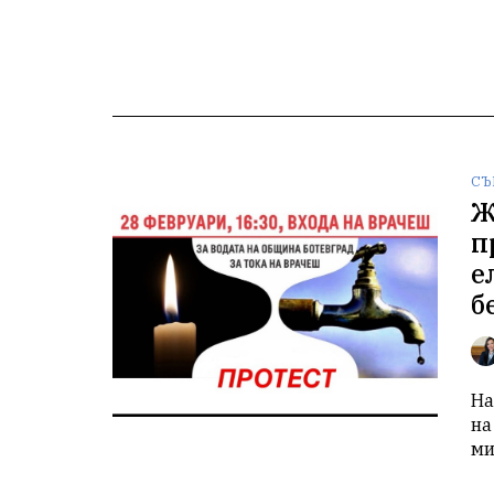
СЪ
Ж
п
е
б
На
на
ми