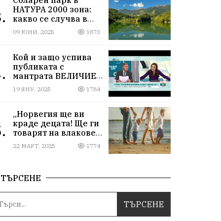
НАТУРА 2000 зона:
.
какво се случва в
Мартиново?
09 ЮНИ, 2025
1873
Кой и защо успива
публиката с
.
мантрата ВЕЛИЧИЕ
ОСТАВА ИЗВЪН
19 ЯНУ, 2025
1784
ПАРЛАМЕНТА
„Норвегия ще ви
краде децата! Ще ги
.
товарят на влакове
от гара Подуяне“
22 МАРТ, 2025
1774
ТЪРСЕНЕ