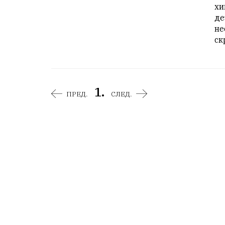
хи
де
не
ск
1.
ПРЕД.
СЛЕД.