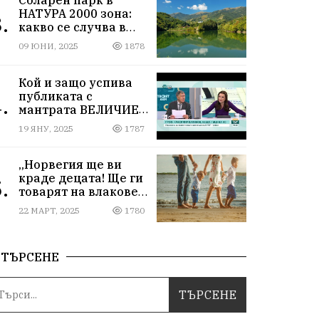
НАТУРА 2000 зона:
.
какво се случва в
Мартиново?
09 ЮНИ, 2025
1878
Кой и защо успива
публиката с
.
мантрата ВЕЛИЧИЕ
ОСТАВА ИЗВЪН
19 ЯНУ, 2025
1787
ПАРЛАМЕНТА
„Норвегия ще ви
краде децата! Ще ги
.
товарят на влакове
от гара Подуяне“
22 МАРТ, 2025
1780
ТЪРСЕНЕ