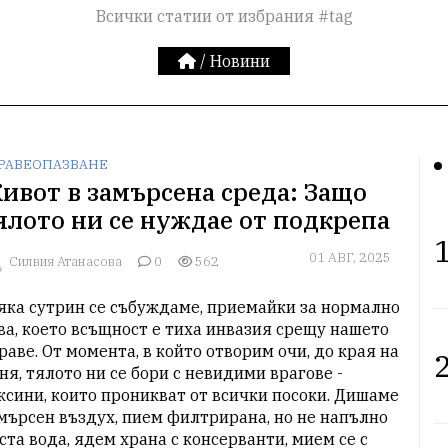
Всички статии от избрания #tag
/
Новини
РАВЕОПАЗВАНЕ
ивот в замърсена среда: Защо
ялото ни се нуждае от подкрепа
1
01 АВГ, 2025
Силвия Атанасова
0
562
яка сутрин се събуждаме, приемайки за нормално 
ва, което всъщност е тиха инвазия срещу нашето 
раве. От момента, в който отворим очи, до края на 
2
ня, тялото ни се бори с невидими врагове - 
ксини, които проникват от всички посоки. Дишаме 
мърсен въздух, пием филтрирана, но не напълно 
ста вода, ядем храна с консерванти, мием се с 