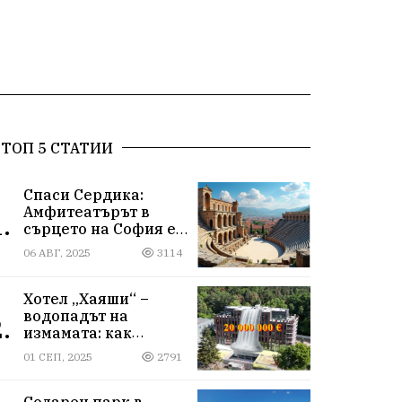
ТОП 5 СТАТИИ
Спаси Сердика:
Амфитеатърът в
.
сърцето на София е
на ръба да изчезне
06 АВГ, 2025
3114
Хотел „Хаяши“ –
водопадът на
.
измамата: как
държавна заплата
01 СЕП, 2025
2791
ражда империя за
десетки милиони
Соларен парк в