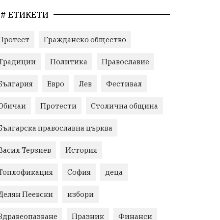
# ЕТИКЕТИ
Протест
Гражданско общество
Традиции
Политика
Православие
България
Евро
Лев
Фестивал
Обичаи
Протести
Столична община
Българска православна църква
Васил Терзиев
История
Топлофикация
София
деца
Делян Пеевски
избори
Здравеопазване
Празник
Финанси