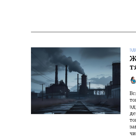
ЗД
Ж
т
Вс
то
зд
де
то
за
чи