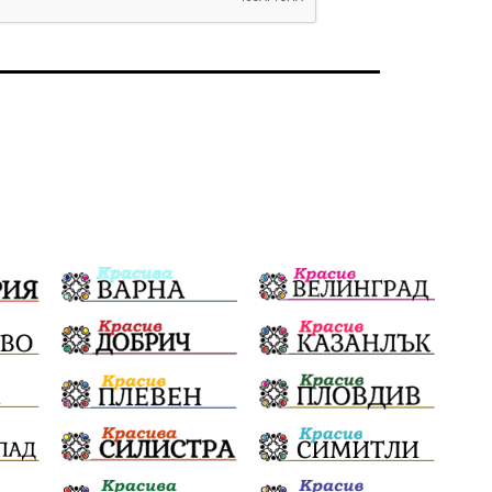
Политическо реалити
Еврозона
Ремонт
Благомир Коцев
Пожар
Росен Желязков
Европа
Актуално
Туризъм
Бизнес
абсурд
Здравословно хранене
Здраве
Коледа
Чиста София
Софийски общински съвет
Екологична катастрофа
Любов
Общински съвет
Величие
Финландия
Образование
Борисов
Кольо Парамов
ГЕРМАНИЯ
Книги