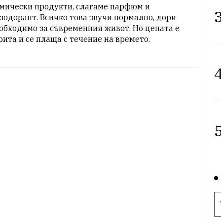
мически продукти, слагаме парфюм и 
3
зодорант. Всичко това звучи нормално, дори 
обходимо за съвременния живот. Но цената е 
рита и се плаща с течение на времето.
4
5