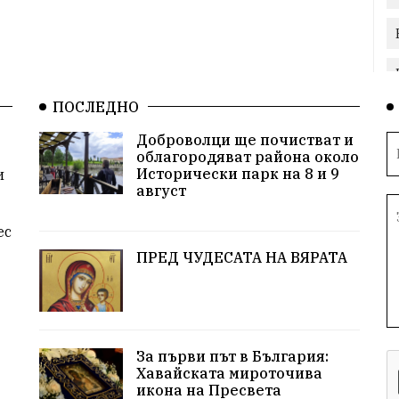
ПОСЛЕДНО
Доброволци ще почистват и
облагородяват района около
Исторически парк на 8 и 9
и
август
ес
ПРЕД ЧУДЕСАТА НА ВЯРАТА
За първи път в България:
Хавайската мироточива
икона на Пресвета