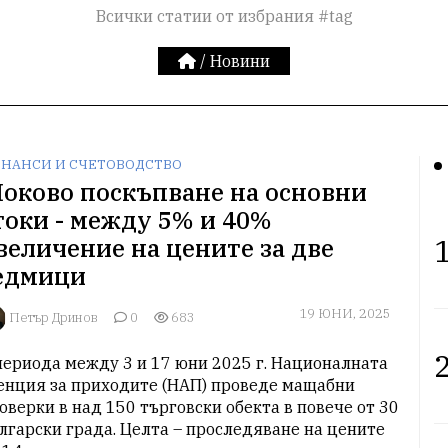
Всички статии от избрания #tag
/
Новини
НАНСИ И СЧЕТОВОДСТВО
оково поскъпване на основни
токи - между 5% и 40%
1
величение на цените за две
едмици
19 ЮНИ, 2025
Петър Дринов
0
683
2
периода между 3 и 17 юни 2025 г. Националната 
енция за приходите (НАП) проведе мащабни 
оверки в над 150 търговски обекта в повече от 30 
лгарски града. Целта – проследяване на цените 