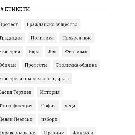
# ЕТИКЕТИ
Протест
Гражданско общество
Традиции
Политика
Православие
България
Евро
Лев
Фестивал
Обичаи
Протести
Столична община
Българска православна църква
Васил Терзиев
История
Топлофикация
София
деца
Делян Пеевски
избори
Здравеопазване
Празник
Финанси