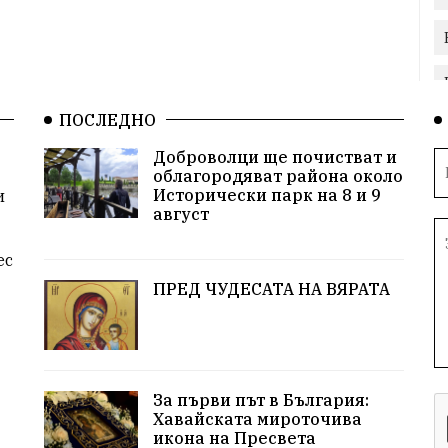
ПОСЛЕДНО
Доброволци ще почистват и
облагородяват района около
Исторически парк на 8 и 9
и
август
ес
ПРЕД ЧУДЕСАТА НА ВЯРАТА
За първи път в България:
Хавайската мироточива
икона на Пресвета