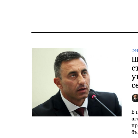
ФИ
Ш
с
у
с
В 
аг
пр
бъ