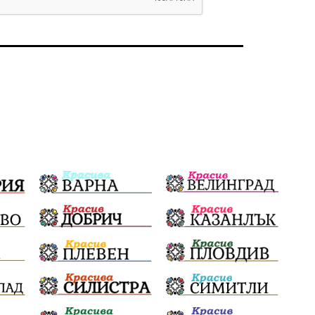
Политическо реалити
Еврозона
Ремонт
Благомир Коцев
Пожар
Росен Желязков
Европа
Актуално
Туризъм
Бизнес
абсурд
Здравословно хранене
Здраве
Коледа
Чиста София
Софийски общински съвет
Екологична катастрофа
Любов
Общински съвет
Величие
Финландия
Образование
Борисов
Кольо Парамов
ГЕРМАНИЯ
Книги