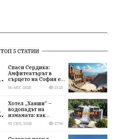
ТОП 5 СТАТИИ
Спаси Сердика:
Амфитеатърът в
.
сърцето на София е
на ръба да изчезне
06 АВГ, 2025
3123
Хотел „Хаяши“ –
водопадът на
.
измамата: как
държавна заплата
01 СЕП, 2025
2796
ражда империя за
десетки милиони
Соларен парк в