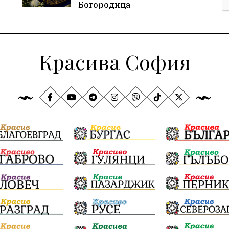
Богородица
Красива София