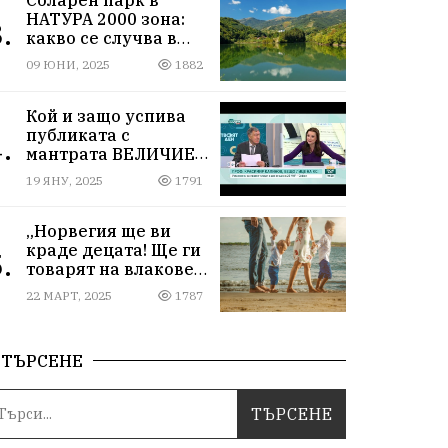
НАТУРА 2000 зона:
.
какво се случва в
Мартиново?
09 ЮНИ, 2025
1882
Кой и защо успива
публиката с
.
мантрата ВЕЛИЧИЕ
ОСТАВА ИЗВЪН
19 ЯНУ, 2025
1791
ПАРЛАМЕНТА
„Норвегия ще ви
краде децата! Ще ги
.
товарят на влакове
от гара Подуяне“
22 МАРТ, 2025
1787
ТЪРСЕНЕ