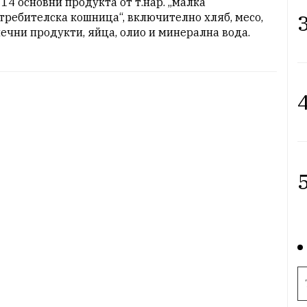
 14 основни продукта от т.нар. „малка 
3
требителска кошница“, включително хляб, месо, 
ечни продукти, яйца, олио и минерална вода.
4
5