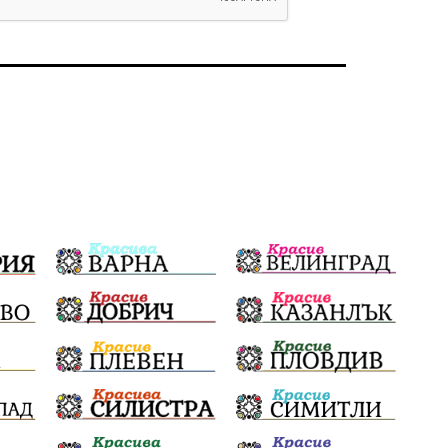
Политическо реалити
Еврозона
Ремонт
Благомир Коцев
Пожар
Росен Желязков
Европа
Актуално
Туризъм
Бизнес
абсурд
Здравословно хранене
Здраве
Коледа
Чиста София
Софийски общински съвет
Екологична катастрофа
Любов
Общински съвет
Величие
Финландия
Образование
Борисов
Кольо Парамов
ГЕРМАНИЯ
Книги