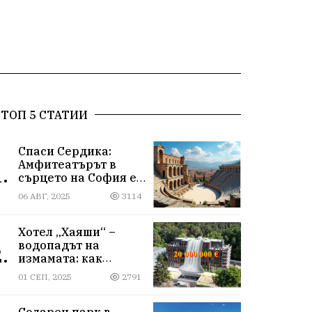
ТОП 5 СТАТИИ
Спаси Сердика:
Амфитеатърът в
.
сърцето на София е
на ръба да изчезне
06 АВГ, 2025
3114
Хотел „Хаяши“ –
водопадът на
.
измамата: как
държавна заплата
01 СЕП, 2025
2791
ражда империя за
десетки милиони
Соларен парк в