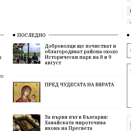
ПОСЛЕДНО
Доброволци ще почистват и
облагородяват района около
Исторически парк на 8 и 9
и
август
ес
ПРЕД ЧУДЕСАТА НА ВЯРАТА
За първи път в България:
Хавайската мироточива
икона на Пресвета