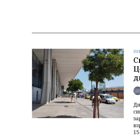
ИН
С
Ц
д
Дн
си
за
вз
15