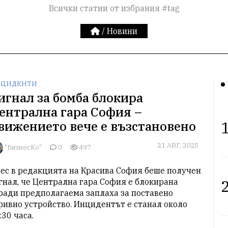
Всички статии от избрания #tag
/
Новини
ЦИДЕНТИ
игнал за бомба блокира
ентрална гара София –
1
вижението вече е възстановено
21 АВГ, 2025
"БизнесКо"
0
497
ес в редакцията на Красива София беше получен 
2
гнал, че Централна гара София е блокирана 
ради предполагаема заплаха за поставено 
ривно устройство. Инцидентът е станал около 
:30 часа.