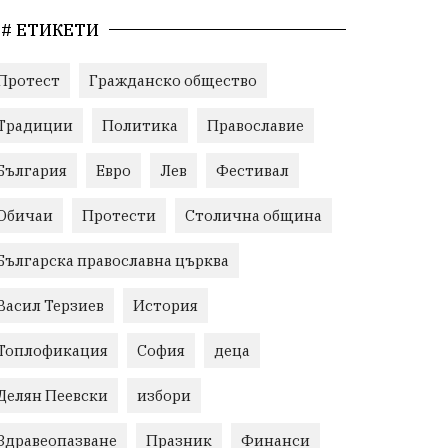
# ЕТИКЕТИ
Протест
Гражданско общество
Традиции
Политика
Православие
България
Евро
Лев
Фестивал
Обичаи
Протести
Столична община
Българска православна църква
Васил Терзиев
История
Топлофикация
София
деца
Делян Пеевски
избори
Здравеопазване
Празник
Финанси