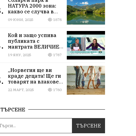
НАТУРА 2000 зона:
.
какво се случва в
Мартиново?
09 ЮНИ, 2025
1878
Кой и защо успива
публиката с
.
мантрата ВЕЛИЧИЕ
ОСТАВА ИЗВЪН
19 ЯНУ, 2025
1787
ПАРЛАМЕНТА
„Норвегия ще ви
краде децата! Ще ги
.
товарят на влакове
от гара Подуяне“
22 МАРТ, 2025
1780
ТЪРСЕНЕ