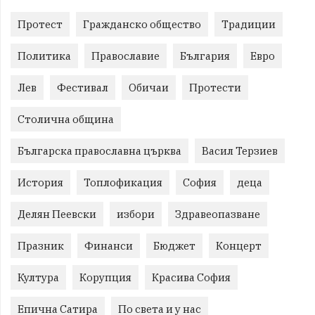
Протест
Гражданско общество
Традиции
Политика
Православие
България
Евро
Лев
Фестивал
Обичаи
Протести
Столична община
Българска православна църква
Васил Терзиев
История
Топлофикация
София
деца
Делян Пеевски
избори
Здравеопазване
Празник
Финанси
Бюджет
Концерт
Култура
Корупция
Красива София
Епична Сатира
По света и у нас