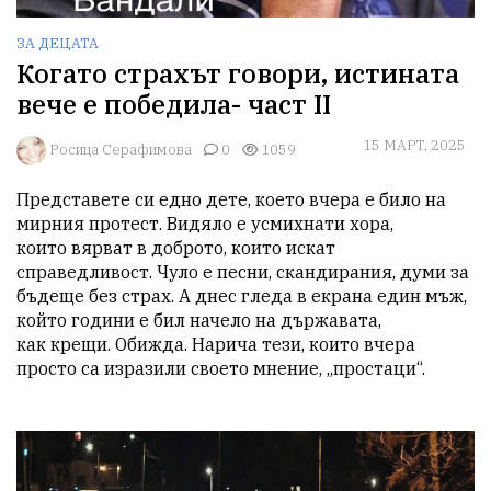
ЗА ДЕЦАТА
Когато страхът говори, истината
вече е победила- част II
15 МАРТ, 2025
Росица Серафимова
0
1059
Представете си едно дете, което вчера е било на 
мирния протест. Видяло е усмихнати хора,

които вярват в доброто, които искат 
справедливост. Чуло е песни, скандирания, думи за

бъдеще без страх. А днес гледа в екрана един мъж, 
който години е бил начело на държавата,

как крещи. Обижда. Нарича тези, които вчера 
просто са изразили своето мнение, „простаци“.