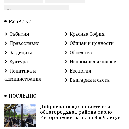
Международни отношения
РУБРИКИ
конституционен съд
Витоша
Спорт
Събития
Красива София
българската общност
Исторически парк
Православие
Обичаи и ценности
Доброволци
Изкуство
Слатина
Сметища
За децата
Общество
Култура
Икономика и бизнес
Икономика
Красива България
измама
Политика и
Екология
2025
Данъци
САЩ
Вяра
администрация
България и света
Политическо реалити
Еврозона
Ремонт
ПОСЛЕДНО
Благомир Коцев
Пожар
Росен Желязков
Доброволци ще почистват и
облагородяват района около
Европа
Актуално
Туризъм
Бизнес
Исторически парк на 8 и 9 август
абсурд
Здравословно хранене
Здраве