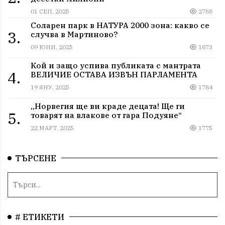
01 СЕП, 2025
2788
Соларен парк в НАТУРА 2000 зона: какво се
3.
случва в Мартиново?
09 ЮНИ, 2025
1873
Кой и защо успива публиката с мантрата
4.
ВЕЛИЧИЕ ОСТАВА ИЗВЪН ПАРЛАМЕНТА
19 ЯНУ, 2025
1784
„Норвегия ще ви краде децата! Ще ги
5.
товарят на влакове от гара Подуяне“
22 МАРТ, 2025
1775
ТЪРСЕНЕ
# ЕТИКЕТИ