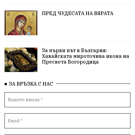
Коледа
Чиста София
ПРЕД ЧУДЕСАТА НА ВЯРАТА
Софийски общински съвет
Екологична катастрофа
Любов
За първи път в България:
Общински съвет
Величие
Финландия
Хавайската мироточива икона на
Пресвета Богородица
Образование
Борисов
Кольо Парамов
ГЕРМАНИЯ
Книги
Бездействие
новина
ЗА ВРЪЗКА С НАС
Автопоход
Костинброд
Столичен общински съвет
Маратон
кауза
сбъдната мечта
отпадъци
Нап
Счетоводство
Референдум
Вот на недоверие