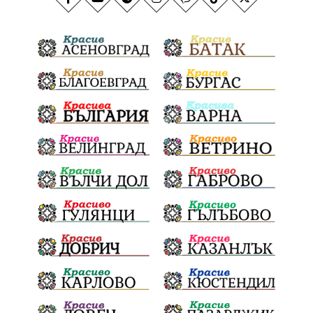
Пекарна
Задушница
Държавни институции
Мечтатели
Школата по атракционни изкуства
Сметище
Ток
Майчинство
Полиция
проф. Атанас Семов
Демокрация
безводие
щастливо децтво
Българския патриарх Даниил
Фолклор
Инфлация
Елин Пелин
Световна купа
Мафия
Правителство
Благотворителност
Събития
Българска патриаршия
СВетли празници
Криминално
Творчество
Тръмп