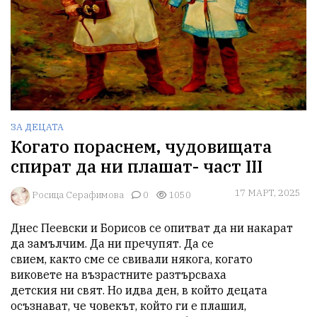
ЗА ДЕЦАТА
Когато пораснем, чудовищата
спират да ни плашат- част III
17 МАРТ, 2025
Росица Серафимова
0
1050
Днес Пеевски и Борисов се опитват да ни накарат 
да замълчим. Да ни пречупят. Да се

свием, както сме се свивали някога, когато 
виковете на възрастните разтърсваха

детския ни свят. Но идва ден, в който децата 
осъзнават, че човекът, който ги е плашил,
