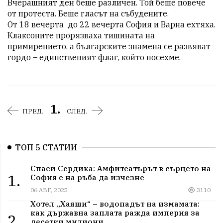
Вчерашният ден беше различен. Той беше повече 
от протеста. Беше гласът на събудените.

От 18 вечерта  до 22 вечерта София и Варна ехтяха. 
Клаксоните прорязваха тишината на 
примирението, а българските знамена се развяват 
1.
ПРЕД.
СЛЕД.
ТОП 5 СТАТИИ
Спаси Сердика: Амфитеатърът в сърцето на
1.
София е на ръба да изчезне
06 АВГ, 2025
3110
Хотел „Хаяши“ – водопадът на измамата:
как държавна заплата ражда империя за
2.
десетки милиони