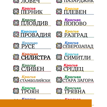
Ценности
Европейска комисия
Урсула фон дер Лайен
Законопроект
Вдъхновяваща история
Приказка
Замърсяване
Боклук
Дружба
Хавайска мироточива икона
Пресвета Богородица
Светия синод
Йордан Камджалов
Софи Маринова
Управление
Държавност
Наводнения
105
Експертност
Независимост
Националност