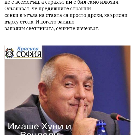
не е всемогъщ, а страхът им е бил само илюзия. 
Осъзнават, че предишните страшни

сенки в ъгъла на стаята са просто дрехи, хвърлени 
върху стола. И когато заедно

запалим светлината, сенките изчезват.