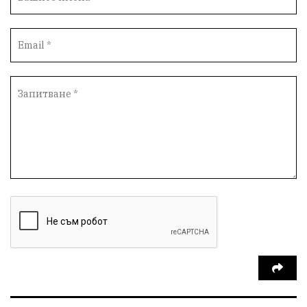
Столичен общински съвет
Маратон
кауза
сбъдната мечта
отпадъци
Нап
Счетоводство
Референдум
Вот на недоверие
ПП "Възраждане"
Костадин Костадинов
Добро
Евро
Евро
Война
чудеса
Фондация Въздигане
Български дух
Дарение
Политическа журналистика
Съпричастност
Парламент
Транспорт
Южен парк
Съдебна палата
Екология
Медици
Малък бизнес
Държавни имоти