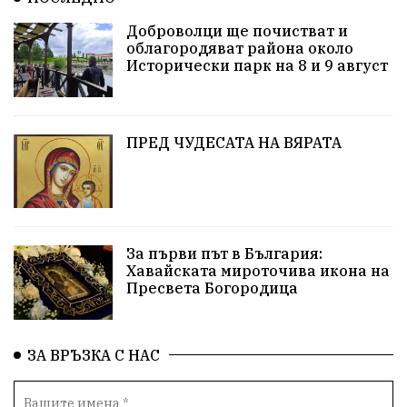
Благомир Коцев
Пожар
Росен Желязков
Доброволци ще почистват и
облагородяват района около
Европа
Актуално
Туризъм
Бизнес
Исторически парк на 8 и 9 август
абсурд
Здравословно хранене
Здраве
Коледа
Чиста София
ПРЕД ЧУДЕСАТА НА ВЯРАТА
Софийски общински съвет
Екологична катастрофа
Любов
За първи път в България:
Общински съвет
Величие
Финландия
Хавайската мироточива икона на
Пресвета Богородица
Образование
Борисов
Кольо Парамов
ГЕРМАНИЯ
Книги
Бездействие
новина
ЗА ВРЪЗКА С НАС
Автопоход
Костинброд