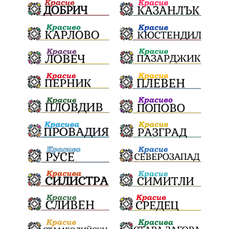
Благотворителност
Събития
Българска патриаршия
СВетли празници
Криминално
Творчество
Тръмп
Ценности
Европейска комисия
Урсула фон дер Лайен
Законопроект
Вдъхновяваща история
Приказка
Замърсяване
Боклук
Дружба
Хавайска мироточива икона
Пресвета Богородица
Светия синод
Йордан Камджалов
Софи Маринова