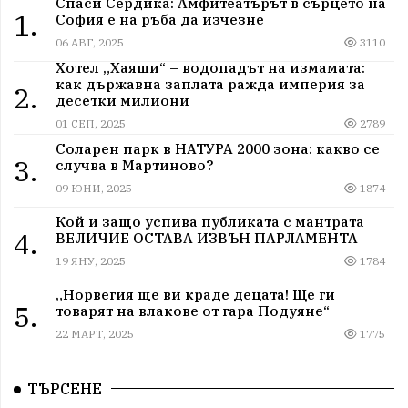
Спаси Сердика: Амфитеатърът в сърцето на
1.
София е на ръба да изчезне
06 АВГ, 2025
3110
Хотел „Хаяши“ – водопадът на измамата:
как държавна заплата ражда империя за
2.
десетки милиони
01 СЕП, 2025
2789
Соларен парк в НАТУРА 2000 зона: какво се
3.
случва в Мартиново?
09 ЮНИ, 2025
1874
Кой и защо успива публиката с мантрата
4.
ВЕЛИЧИЕ ОСТАВА ИЗВЪН ПАРЛАМЕНТА
19 ЯНУ, 2025
1784
„Норвегия ще ви краде децата! Ще ги
5.
товарят на влакове от гара Подуяне“
22 МАРТ, 2025
1775
ТЪРСЕНЕ