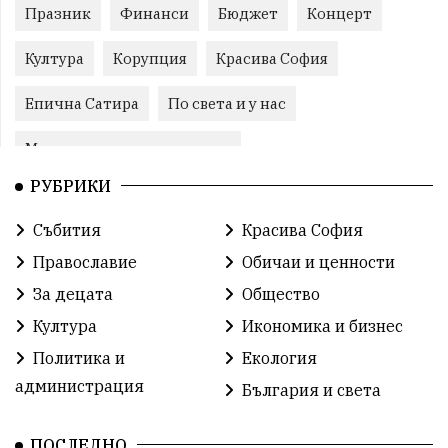
Празник
Финанси
Бюджет
Концерт
Култура
Корупция
Красива София
Епична Сатира
По света и у нас
Международни отношения
РУБРИКИ
конституционен съд
Витоша
Спорт
Събития
Красива София
българската общност
Исторически парк
Православие
Обичаи и ценности
Доброволци
Изкуство
Слатина
Сметища
За децата
Общество
Култура
Икономика и бизнес
Икономика
Красива България
измама
Политика и
Екология
2025
Данъци
САЩ
Вяра
администрация
България и света
Политическо реалити
Еврозона
Ремонт
ПОСЛЕДНО