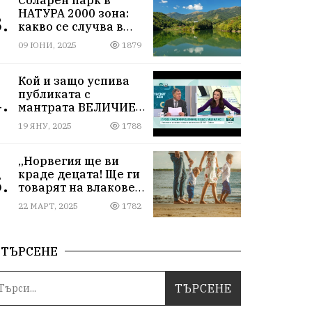
НАТУРА 2000 зона:
.
какво се случва в
Мартиново?
09 ЮНИ, 2025
1879
Кой и защо успива
публиката с
.
мантрата ВЕЛИЧИЕ
ОСТАВА ИЗВЪН
19 ЯНУ, 2025
1788
ПАРЛАМЕНТА
„Норвегия ще ви
краде децата! Ще ги
.
товарят на влакове
от гара Подуяне“
22 МАРТ, 2025
1782
ТЪРСЕНЕ