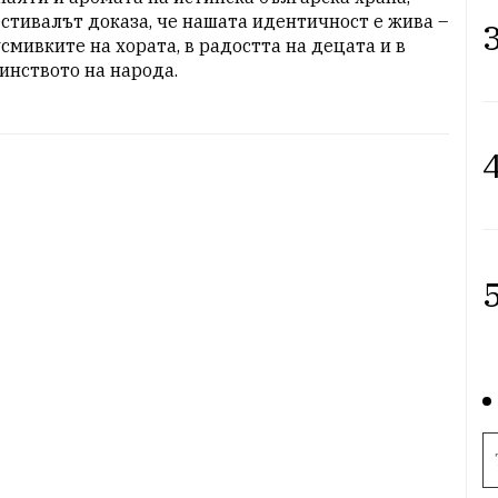
стивалът доказа, че нашата идентичност е жива – 
3
усмивките на хората, в радостта на децата и в 
инството на народа.
4
5