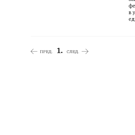
фе
в 
ед
1.
ПРЕД.
СЛЕД.