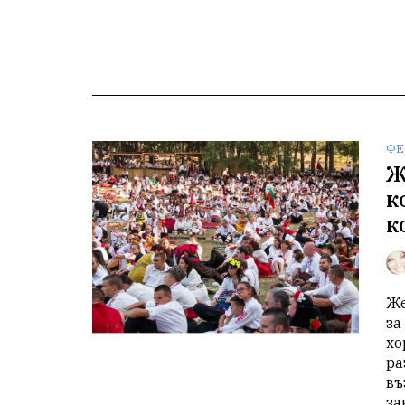
ФЕ
Ж
к
к
Же
за
хо
ра
въ
за