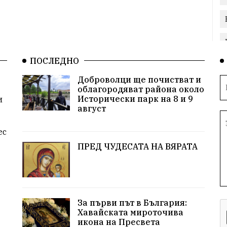
ПОСЛЕДНО
Доброволци ще почистват и
облагородяват района около
Исторически парк на 8 и 9
и
август
ес
ПРЕД ЧУДЕСАТА НА ВЯРАТА
За първи път в България:
Хавайската мироточива
икона на Пресвета