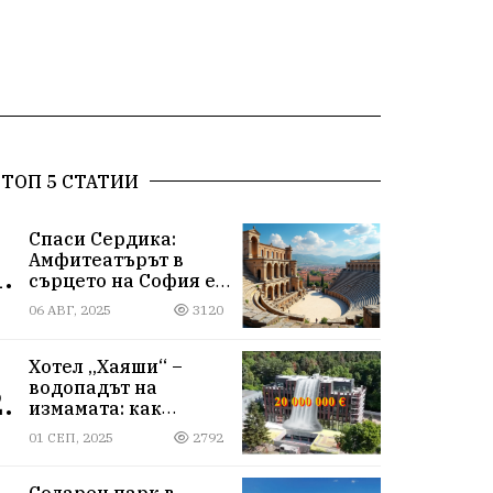
ТОП 5 СТАТИИ
Спаси Сердика:
Амфитеатърът в
.
сърцето на София е
на ръба да изчезне
06 АВГ, 2025
3120
Хотел „Хаяши“ –
водопадът на
.
измамата: как
държавна заплата
01 СЕП, 2025
2792
ражда империя за
десетки милиони
Соларен парк в