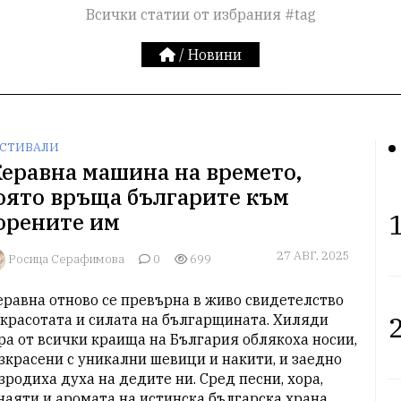
Всички статии от избрания #tag
/
Новини
СТИВАЛИ
еравна машина на времето,
оято връща българите към
1
орените им
27 АВГ, 2025
Росица Серафимова
0
699
равна отново се превърна в живо свидетелство 
2
 красотата и силата на българщината. Хиляди 
ра от всички краища на България облякоха носии, 
зкрасени с уникални шевици и накити, и заедно 
зродиха духа на дедите ни. Сред песни, хора, 
наяти и аромата на истинска българска храна, 