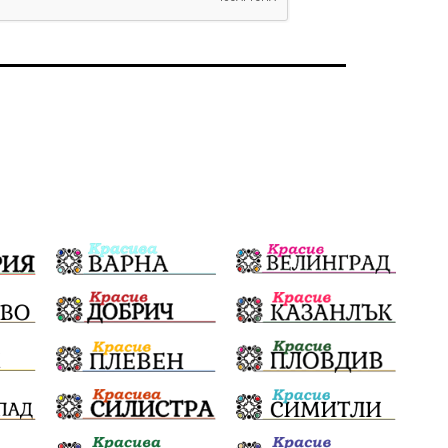
Политическо реалити
Еврозона
Ремонт
Благомир Коцев
Пожар
Росен Желязков
Европа
Актуално
Туризъм
Бизнес
абсурд
Здравословно хранене
Здраве
Коледа
Чиста София
Софийски общински съвет
Екологична катастрофа
Любов
Общински съвет
Величие
Финландия
Образование
Борисов
Кольо Парамов
ГЕРМАНИЯ
Книги