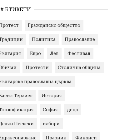
# ЕТИКЕТИ
Протест
Гражданско общество
Традиции
Политика
Православие
България
Евро
Лев
Фестивал
Обичаи
Протести
Столична община
Българска православна църква
Васил Терзиев
История
Топлофикация
София
деца
Делян Пеевски
избори
Здравеопазване
Празник
Финанси