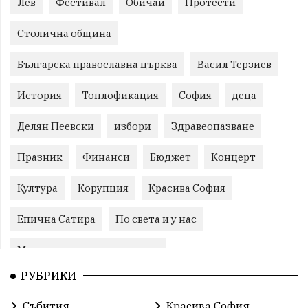
Лев
Фестивал
Обичаи
Протести
Столична община
Българска православна църква
Васил Терзиев
История
Топлофикация
София
деца
Делян Пеевски
избори
Здравеопазване
Празник
Финанси
Бюджет
Концерт
Култура
Корупция
Красива София
Епична Сатира
По света и у нас
Международни отношения
РУБРИКИ
конституционен съд
Витоша
Спорт
Събития
Красива София