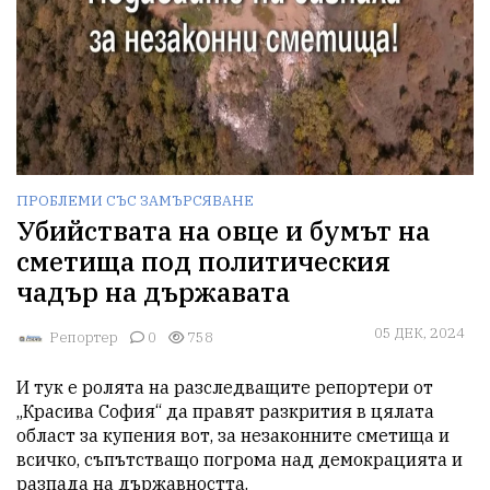
ПРОБЛЕМИ СЪС ЗАМЪРСЯВАНЕ
Убийствата на овце и бумът на
сметища под политическия
чадър на държавата
05 ДЕК, 2024
Репортер
0
758
И тук е ролята на разследващите репортери от 
„Красива София“ да правят разкрития в цялата 
област за купения вот, за незаконните сметища и 
всичко, съпътстващо погрома над демокрацията и 
разпада на държавността. 