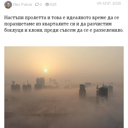
08 АПР, 2025
Иво Рахов
0
825
Настъпи пролетта и това е идеалното време да се 
поразшетаме из кварталите си и да разчистим 
боклуци и клони, преди съвсем да се е раззеленило.