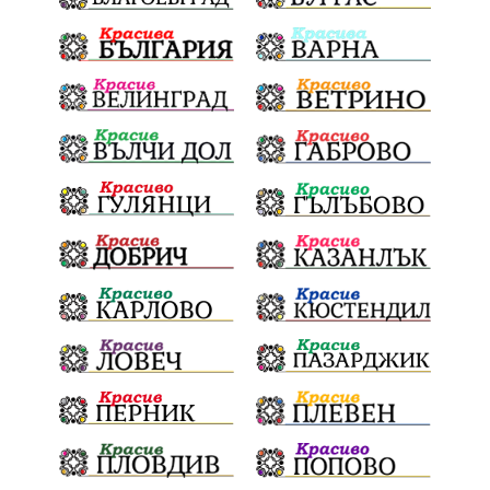
Сметище
Ток
Майчинство
Полиция
проф. Атанас Семов
Демокрация
безводие
щастливо децтво
Българския патриарх Даниил
Фолклор
Инфлация
Елин Пелин
Световна купа
Мафия
Правителство
Благотворителност
Събития
Българска патриаршия
СВетли празници
Криминално
Творчество
Тръмп
Ценности
Европейска комисия
Урсула фон дер Лайен
Законопроект