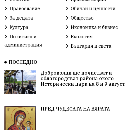
българската общност
Исторически парк
Православие
Обичаи и ценности
Доброволци
Изкуство
Слатина
Сметища
За децата
Общество
Култура
Икономика и бизнес
Икономика
Красива България
измама
Политика и
Екология
2025
Данъци
САЩ
Вяра
администрация
България и света
Политическо реалити
Еврозона
Ремонт
ПОСЛЕДНО
Благомир Коцев
Пожар
Росен Желязков
Доброволци ще почистват и
облагородяват района около
Европа
Актуално
Туризъм
Бизнес
Исторически парк на 8 и 9 август
абсурд
Здравословно хранене
Здраве
Коледа
Чиста София
ПРЕД ЧУДЕСАТА НА ВЯРАТА
Софийски общински съвет