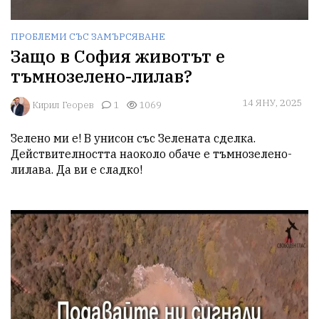
ПРОБЛЕМИ СЪС ЗАМЪРСЯВАНЕ
Защо в София животът е
тъмнозелено-лилав?
14 ЯНУ, 2025
Кирил Георев
1
1069
Зелено ми е! В унисон със Зелената сделка. 
Действителността наоколо обаче е тъмнозелено-
лилава. Да ви е сладко!