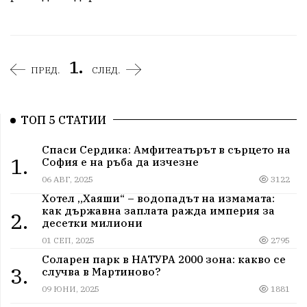
1.
ПРЕД.
СЛЕД.
ТОП 5 СТАТИИ
Спаси Сердика: Амфитеатърът в сърцето на
1.
София е на ръба да изчезне
06 АВГ, 2025
3122
Хотел „Хаяши“ – водопадът на измамата:
как държавна заплата ражда империя за
2.
десетки милиони
01 СЕП, 2025
2795
Соларен парк в НАТУРА 2000 зона: какво се
3.
случва в Мартиново?
09 ЮНИ, 2025
1881