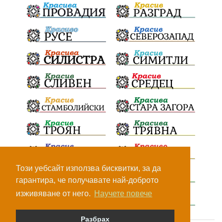
Вдъхновяваща история
Приказка
Замърсяване
Боклук
Дружба
Хавайска мироточива икона
Пресвета Богородица
Светия синод
Йордан Камджалов
Софи Маринова
Управление
Държавност
Наводнения
105
Експертност
Независимост
Националност
Конкурс
Метро
Теч
Ивелин Михайлов
Този уебсайт използва бисквитки, за да
гарантира, че получавате най-доброто
Водачество
Люлин
Красно село
ИТН
изживяване от него.
Научете повече
Георги Кьосеиванов
Премиер
Управление
Разбрах