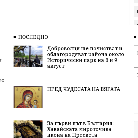
ПОСЛЕДНО
Доброволци ще почистват и
облагородяват района около
Исторически парк на 8 и 9
и
август
ес
ПРЕД ЧУДЕСАТА НА ВЯРАТА
За първи път в България:
Хавайската мироточива
икона на Пресвета