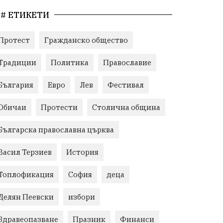
# ЕТИКЕТИ
Протест
Гражданско общество
Традиции
Политика
Православие
България
Евро
Лев
Фестивал
Обичаи
Протести
Столична община
Българска православна църква
Васил Терзиев
История
Топлофикация
София
деца
Делян Пеевски
избори
Здравеопазване
Празник
Финанси