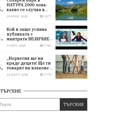
НАТУРА 2000 зона:
.
какво се случва в
Мартиново?
09 ЮНИ, 2025
1877
Кой и защо успива
публиката с
.
мантрата ВЕЛИЧИЕ
ОСТАВА ИЗВЪН
19 ЯНУ, 2025
1786
ПАРЛАМЕНТА
„Норвегия ще ви
краде децата! Ще ги
.
товарят на влакове
от гара Подуяне“
22 МАРТ, 2025
1779
ТЪРСЕНЕ