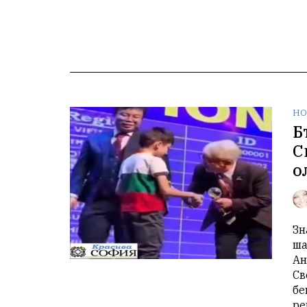
НО
Б
С
о
Зн
ша
Ан
Св
бе
ре