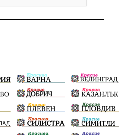
Политическо реалити
Еврозона
Ремонт
Благомир Коцев
Пожар
Росен Желязков
Европа
Актуално
Туризъм
Бизнес
абсурд
Здравословно хранене
Здраве
Коледа
Чиста София
Софийски общински съвет
Екологична катастрофа
Любов
Общински съвет
Величие
Финландия
Образование
Борисов
Кольо Парамов
ГЕРМАНИЯ
Книги