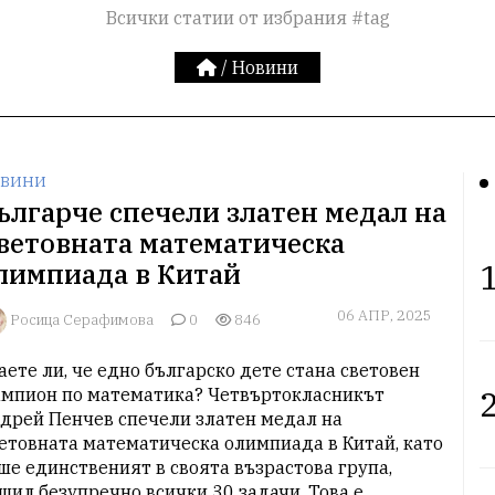
Всички статии от избрания #tag
/
Новини
ВИНИ
ългарче спечели златен медал на
ветовната математическа
1
лимпиада в Китай
06 АПР, 2025
Росица Серафимова
0
846
аете ли, че едно българско дете стана световен 
2
мпион по математика? Четвъртокласникът

дрей Пенчев спечели златен медал на 
етовната математическа олимпиада в Китай, като

ше единственият в своята възрастова група, 
шил безупречно всички 30 задачи. Това е
