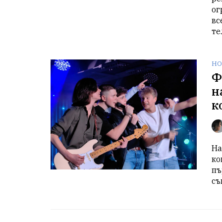
ог
вс
те
НО
Ф
н
к
На
ко
пъ
съ