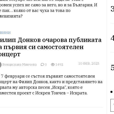
ромен успех не само за него, но и за България. И 
3
е пак… колко от вас чуха за това по

левизията?
ВИНИ
4
илип Донков очарова публиката
а първия си самостоятелен
онцерт
10 ФЕВ, 2025
5
Венцислава Минчева
0
1492
 7 февруари се състоя първият самостоятелен 
нцерт на Филип Донков, както и представянето на 
рвата му авторска песен „Искра“, която е 
вместен проект с Искрен Тончев – Искрата.