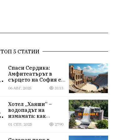
ТОП 5 СТАТИИ
Спаси Сердика:
Амфитеатърът в
.
сърцето на София е
на ръба да изчезне
06 АВГ, 2025
3113
Хотел „Хаяши“ –
водопадът на
.
измамата: как
държавна заплата
01 СЕП, 2025
2790
ражда империя за
десетки милиони
Соларен парк в