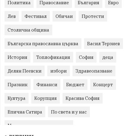
Политика
Православие
България
Евро
Лев
Фестивал
Обичаи
Протести
Столична община
Българска православна църква
Васил Терзиев
История
Топлофикация
София
деца
Делян Пеевски
избори
Здравеопазване
Празник
Финанси
Бюджет
Концерт
Култура
Корупция
Красива София
Епична Сатира
По света и у нас
Международни отношения