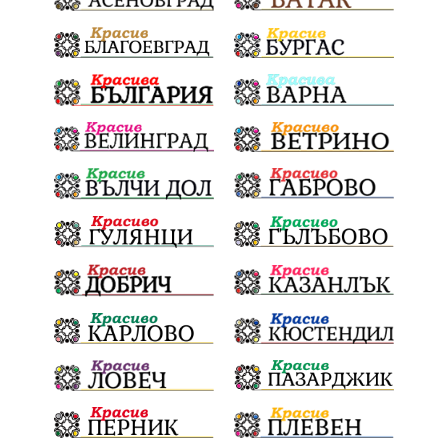
Мечтатели
Школата по атракционни изкуства
Сметище
Ток
Майчинство
Полиция
проф. Атанас Семов
Демокрация
безводие
щастливо децтво
Българския патриарх Даниил
Фолклор
Инфлация
Елин Пелин
Световна купа
Мафия
Правителство
Благотворителност
Събития
Българска патриаршия
СВетли празници
Криминално
Творчество
Тръмп
Ценности
Европейска комисия