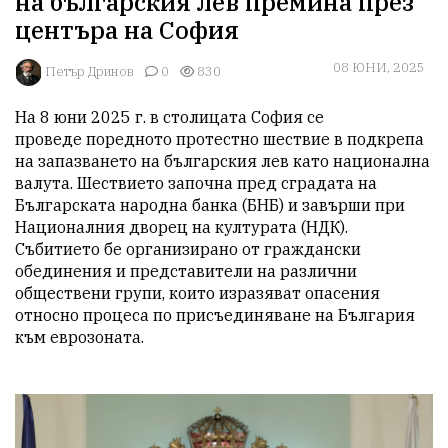
на българския лев премина през
центъра на София
08 ЮНИ, 2025
Петър Дринов
0
830
На 8 юни 2025 г. в столицата София се 
проведе поредното протестно шествие в подкрепа 
на запазването на българския лев като национална 
валута. Шествието започна пред сградата на 
Българската народна банка (БНБ) и завърши при 
Националния дворец на културата (НДК). 
Събитието бе организирано от граждански 
обединения и представители на различни 
обществени групи, които изразяват опасения 
относно процеса по присъединяване на България 
към еврозоната.