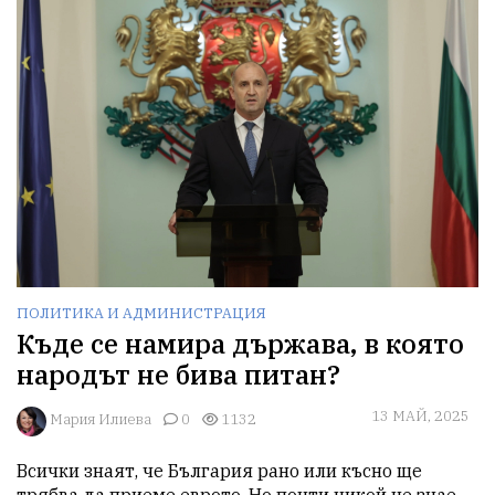
ПОЛИТИКА И АДМИНИСТРАЦИЯ
Къде се намира държава, в която
народът не бива питан?
13 МАЙ, 2025
Мария Илиева
0
1132
Всички знаят, че България рано или късно ще 
трябва да приеме еврото. Но почти никой не знае 