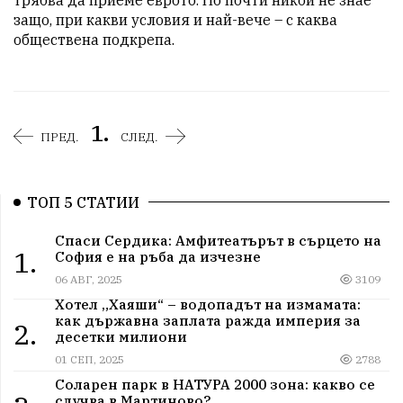
защо, при какви условия и най-вече – с каква 
обществена подкрепа.
1.
ПРЕД.
СЛЕД.
ТОП 5 СТАТИИ
Спаси Сердика: Амфитеатърът в сърцето на
1.
София е на ръба да изчезне
06 АВГ, 2025
3109
Хотел „Хаяши“ – водопадът на измамата:
как държавна заплата ражда империя за
2.
десетки милиони
01 СЕП, 2025
2788
Соларен парк в НАТУРА 2000 зона: какво се
случва в Мартиново?