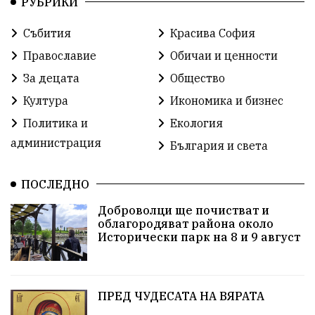
РУБРИКИ
конституционен съд
Витоша
Спорт
Събития
Красива София
българската общност
Исторически парк
Православие
Обичаи и ценности
Доброволци
Изкуство
Слатина
Сметища
За децата
Общество
Култура
Икономика и бизнес
Икономика
Красива България
измама
Политика и
Екология
2025
Данъци
САЩ
Вяра
администрация
България и света
Политическо реалити
Еврозона
Ремонт
ПОСЛЕДНО
Благомир Коцев
Пожар
Росен Желязков
Доброволци ще почистват и
облагородяват района около
Европа
Актуално
Туризъм
Бизнес
Исторически парк на 8 и 9 август
абсурд
Здравословно хранене
Здраве
Коледа
Чиста София
ПРЕД ЧУДЕСАТА НА ВЯРАТА