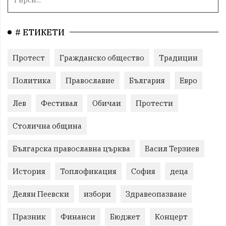
# ЕТИКЕТИ
Протест
Гражданско общество
Традиции
Политика
Православие
България
Евро
Лев
Фестивал
Обичаи
Протести
Столична община
Българска православна църква
Васил Терзиев
История
Топлофикация
София
деца
Делян Пеевски
избори
Здравеопазване
Празник
Финанси
Бюджет
Концерт