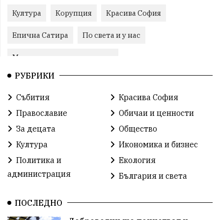
Култура
Корупция
Красива София
Епична Сатира
По света и у нас
Международни отношения
РУБРИКИ
конституционен съд
Витоша
Спорт
Събития
Красива София
българската общност
Исторически парк
Православие
Обичаи и ценности
Доброволци
Изкуство
Слатина
Сметища
За децата
Общество
Култура
Икономика и бизнес
Икономика
Красива България
измама
Политика и
Екология
2025
Данъци
САЩ
Вяра
администрация
България и света
Политическо реалити
Еврозона
Ремонт
ПОСЛЕДНО
Благомир Коцев
Пожар
Росен Желязков