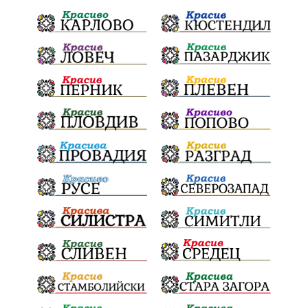
Българска патриаршия
СВетли празници
Криминално
Творчество
Тръмп
Ценности
Европейска комисия
Урсула фон дер Лайен
Законопроект
Вдъхновяваща история
Приказка
Замърсяване
Боклук
Дружба
Хавайска мироточива икона
Пресвета Богородица
Светия синод
Йордан Камджалов
Софи Маринова
Управление
Държавност
Наводнения
105