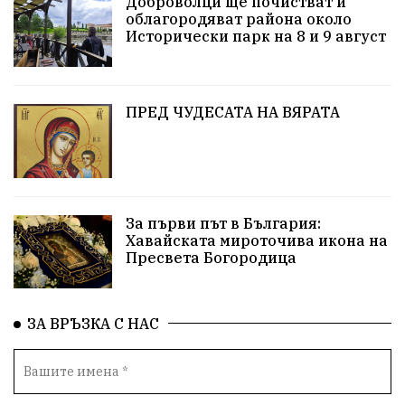
Доброволци ще почистват и
облагородяват района около
Европа
Актуално
Туризъм
Бизнес
Исторически парк на 8 и 9 август
абсурд
Здравословно хранене
Здраве
Коледа
Чиста София
ПРЕД ЧУДЕСАТА НА ВЯРАТА
Софийски общински съвет
Екологична катастрофа
Любов
За първи път в България:
Общински съвет
Величие
Финландия
Хавайската мироточива икона на
Пресвета Богородица
Образование
Борисов
Кольо Парамов
ГЕРМАНИЯ
Книги
Бездействие
новина
ЗА ВРЪЗКА С НАС
Автопоход
Костинброд
Столичен общински съвет
Маратон
кауза