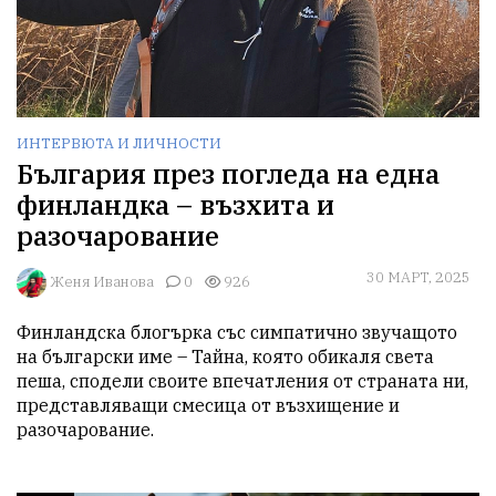
ИНТЕРВЮТА И ЛИЧНОСТИ
България през погледа на една
финландка – възхита и
разочарование
30 МАРТ, 2025
Женя Иванова
0
926
Финландска блогърка със симпатично звучащото 
на български име – Тайна, която обикаля света 
пеша, сподели своите впечатления от страната ни, 
представляващи смесица от възхищение и 
разочарование.