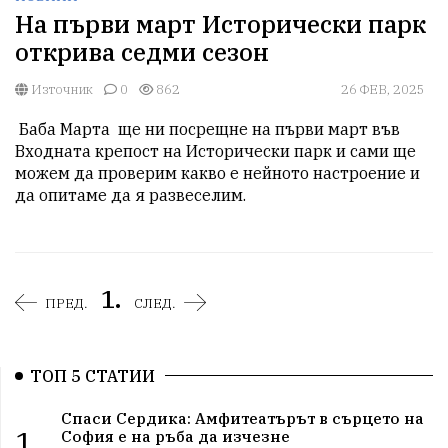
На първи март Исторически парк
открива седми сезон
Източник
0
862
26 ФЕВ, 2025
 Баба Марта  ще ни посрещне на първи март във 
Входната крепост на Исторически парк и сами ще 
можем да проверим какво е нейното настроение и 
да опитаме да я развеселим. 
1.
ПРЕД.
СЛЕД.
ТОП 5 СТАТИИ
Спаси Сердика: Амфитеатърът в сърцето на
1.
София е на ръба да изчезне