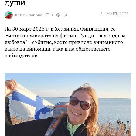
души
31 МАРТ, 2025
Женя Иванова
0
898
На 30 март 2025 г. в Хелзинки, Финландия, се 
състоя премиерата на филма „Гунди – легенда за 
любовта“ – събитие, което привлече вниманието 
както на киномани, така и на обществените 
наблюдатели.