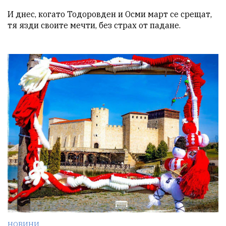
И днес, когато Тодоровден и Осми март се срещат,

тя язди своите мечти, без страх от падане.
НОВИНИ