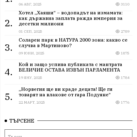
06 АВГ, 2025
3110
Хотел „Хаяши“ – водопадът на измамата:
как държавна заплата ражда империя за
2.
десетки милиони
01 СЕП, 2025
2789
Соларен парк в НАТУРА 2000 зона: какво се
3.
случва в Мартиново?
09 ЮНИ, 2025
1875
Кой и защо успива публиката с мантрата
4.
ВЕЛИЧИЕ ОСТАВА ИЗВЪН ПАРЛАМЕНТА
19 ЯНУ, 2025
1784
„Норвегия ще ви краде децата! Ще ги
5.
товарят на влакове от гара Подуяне“
22 МАРТ, 2025
1776
ТЪРСЕНЕ