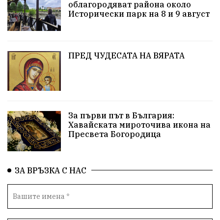
облагородяват района около
Европа
Актуално
Туризъм
Бизнес
Исторически парк на 8 и 9 август
абсурд
Здравословно хранене
Здраве
Коледа
Чиста София
ПРЕД ЧУДЕСАТА НА ВЯРАТА
Софийски общински съвет
Екологична катастрофа
Любов
За първи път в България:
Общински съвет
Величие
Финландия
Хавайската мироточива икона на
Пресвета Богородица
Образование
Борисов
Кольо Парамов
ГЕРМАНИЯ
Книги
Бездействие
новина
ЗА ВРЪЗКА С НАС
Автопоход
Костинброд
Столичен общински съвет
Маратон
кауза