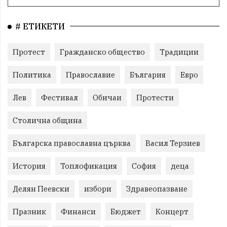
# ЕТИКЕТИ
Протест
Гражданско общество
Традиции
Политика
Православие
България
Евро
Лев
Фестивал
Обичаи
Протести
Столична община
Българска православна църква
Васил Терзиев
История
Топлофикация
София
деца
Делян Пеевски
избори
Здравеопазване
Празник
Финанси
Бюджет
Концерт