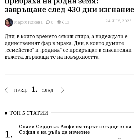
прибраха на родна земя:
завръщане след 430 дни изгнание
24 ЯНУ, 2025
Мария Илиева
0
613
Дни, в които времето сякаш спира, а надеждата е 
единственият фар в мрака. Дни, в които думите 
„семейство“ и „родина“ се превръщат в спасителни 
въжета, държащи те на повърхността.
1.
ПРЕД.
СЛЕД.
ТОП 5 СТАТИИ
Спаси Сердика: Амфитеатърът в сърцето на
1.
София е на ръба да изчезне