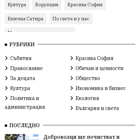
Култура
Корупция
Красива София
Епична Сатира
По света и у нас
Международни отношения
РУБРИКИ
конституционен съд
Витоша
Спорт
Събития
Красива София
българската общност
Исторически парк
Православие
Обичаи и ценности
Доброволци
Изкуство
Слатина
Сметища
За децата
Общество
Култура
Икономика и бизнес
Икономика
Красива България
измама
Политика и
Екология
2025
Данъци
САЩ
Вяра
администрация
България и света
Политическо реалити
Еврозона
Ремонт
ПОСЛЕДНО
Благомир Коцев
Пожар
Росен Желязков
Доброволци ще почистват и