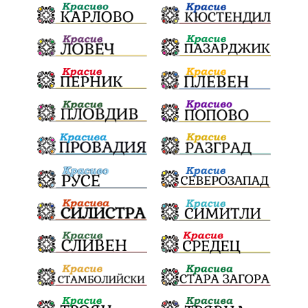
Българска патриаршия
СВетли празници
Криминално
Творчество
Тръмп
Ценности
Европейска комисия
Урсула фон дер Лайен
Законопроект
Вдъхновяваща история
Приказка
Замърсяване
Боклук
Дружба
Хавайска мироточива икона
Пресвета Богородица
Светия синод
Йордан Камджалов
Софи Маринова
Управление
Държавност
Наводнения
105