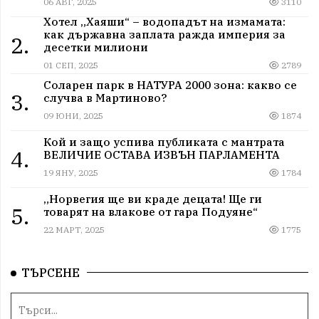
06 АВГ, 2025
3110
Хотел „Хаяши“ – водопадът на измамата:
как държавна заплата ражда империя за
2.
десетки милиони
01 СЕП, 2025
2789
Соларен парк в НАТУРА 2000 зона: какво се
3.
случва в Мартиново?
09 ЮНИ, 2025
1874
Кой и защо успива публиката с мантрата
4.
ВЕЛИЧИЕ ОСТАВА ИЗВЪН ПАРЛАМЕНТА
19 ЯНУ, 2025
1784
„Норвегия ще ви краде децата! Ще ги
5.
товарят на влакове от гара Подуяне“
22 МАРТ, 2025
1775
ТЪРСЕНЕ