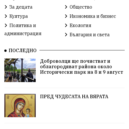
Доброволци
Изкуство
Слатина
Сметища
За децата
Общество
Култура
Икономика и бизнес
Икономика
Красива България
измама
Политика и
Екология
2025
Данъци
САЩ
Вяра
администрация
България и света
Политическо реалити
Еврозона
Ремонт
ПОСЛЕДНО
Благомир Коцев
Пожар
Росен Желязков
Доброволци ще почистват и
облагородяват района около
Европа
Актуално
Туризъм
Бизнес
Исторически парк на 8 и 9 август
абсурд
Здравословно хранене
Здраве
Коледа
Чиста София
ПРЕД ЧУДЕСАТА НА ВЯРАТА
Софийски общински съвет
Екологична катастрофа
Любов