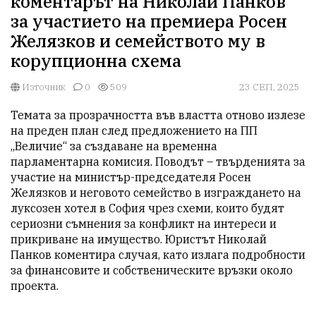
коментарът на Николай Панков
за участието на премиера Росен
Желязков и семейството му в
корупционна схема
Източник
0
509
23 СЕП, 2025
Темата за прозрачността във властта отново излезе 
на преден план след предложението на ПП 
„Величие“ за създаване на временна 
парламентарна комисия. Поводът – твърденията за 
участие на министър-председателя Росен 
Желязков и неговото семейство в изграждането на 
луксозен хотел в София чрез схеми, които будят 
сериозни съмнения за конфликт на интереси и 
прикриване на имущество. Юристът Николай 
Панков коментира случая, като излага подробности 
за финансовите и собственическите връзки около 
проекта.