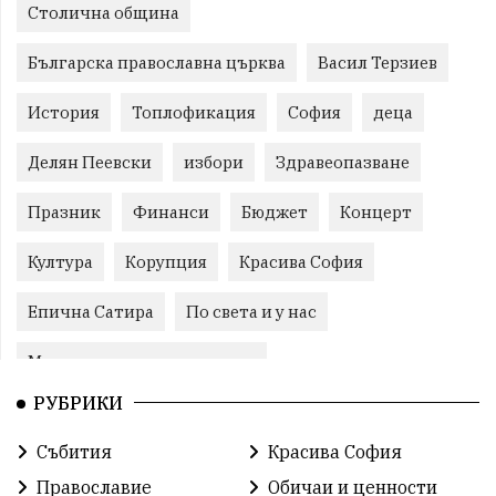
Столична община
Българска православна църква
Васил Терзиев
История
Топлофикация
София
деца
Делян Пеевски
избори
Здравеопазване
Празник
Финанси
Бюджет
Концерт
Култура
Корупция
Красива София
Епична Сатира
По света и у нас
Международни отношения
РУБРИКИ
конституционен съд
Витоша
Спорт
Събития
Красива София
българската общност
Исторически парк
Православие
Обичаи и ценности