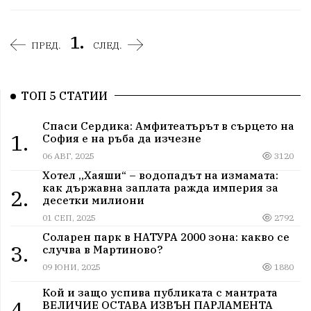
1.
ПРЕД.
СЛЕД.
ТОП 5 СТАТИИ
Спаси Сердика: Амфитеатърът в сърцето на
1.
София е на ръба да изчезне
06 АВГ, 2025
3120
Хотел „Хаяши“ – водопадът на измамата:
как държавна заплата ражда империя за
2.
десетки милиони
01 СЕП, 2025
2792
Соларен парк в НАТУРА 2000 зона: какво се
3.
случва в Мартиново?
09 ЮНИ, 2025
1880
Кой и защо успива публиката с мантрата
4.
ВЕЛИЧИЕ ОСТАВА ИЗВЪН ПАРЛАМЕНТА