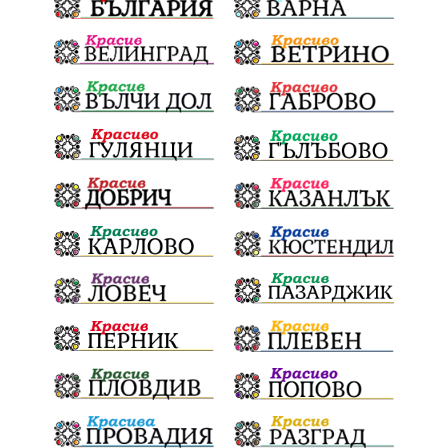
проф. Атанас Семов
Демокрация
безводие
щастливо децтво
Българския патриарх Даниил
Фолклор
Инфлация
Елин Пелин
Световна купа
Мафия
Правителство
Благотворителност
Събития
Българска патриаршия
СВетли празници
Криминално
Творчество
Тръмп
Ценности
Европейска комисия
Урсула фон дер Лайен
Законопроект
Вдъхновяваща история
Приказка