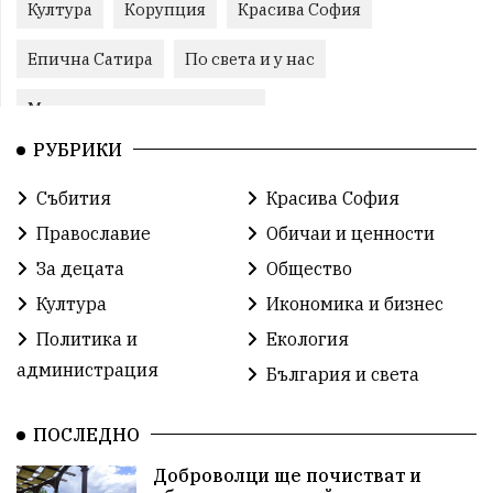
Култура
Корупция
Красива София
Епична Сатира
По света и у нас
Международни отношения
РУБРИКИ
конституционен съд
Витоша
Спорт
Събития
Красива София
българската общност
Исторически парк
Православие
Обичаи и ценности
Доброволци
Изкуство
Слатина
Сметища
За децата
Общество
Култура
Икономика и бизнес
Икономика
Красива България
измама
Политика и
Екология
2025
Данъци
САЩ
Вяра
администрация
България и света
Политическо реалити
Еврозона
Ремонт
ПОСЛЕДНО
Благомир Коцев
Пожар
Росен Желязков
Доброволци ще почистват и