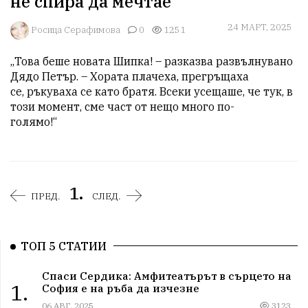
не спира да мечтае
24 МАРТ, 2025
Росица Серафимова
0
1251
„Това беше новата Шипка! – разказва развълнувано 
Дядо Петър. – Хората плачеха, прегръщаха

се, ръкуваха се като братя. Всеки усещаше, че тук, в 
този момент, сме част от нещо много по-

голямо!“
1.
ПРЕД.
СЛЕД.
ТОП 5 СТАТИИ
Спаси Сердика: Амфитеатърът в сърцето на
1.
София е на ръба да изчезне
06 АВГ, 2025
3123