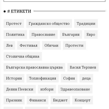
# ЕТИКЕТИ
Протест
Гражданско общество
Традиции
Политика
Православие
България
Евро
Лев
Фестивал
Обичаи
Протести
Столична община
Българска православна църква
Васил Терзиев
История
Топлофикация
София
деца
Делян Пеевски
избори
Здравеопазване
Празник
Финанси
Бюджет
Концерт