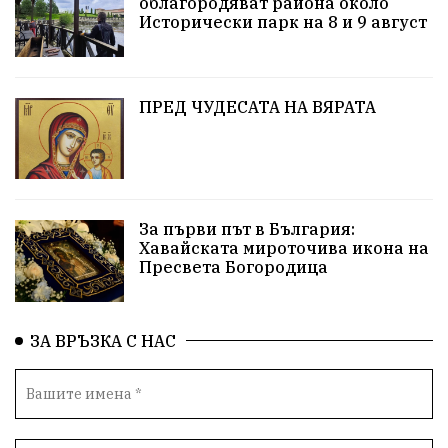
облагородяват района около
Европа
Актуално
Туризъм
Бизнес
Исторически парк на 8 и 9 август
абсурд
Здравословно хранене
Здраве
Коледа
Чиста София
ПРЕД ЧУДЕСАТА НА ВЯРАТА
Софийски общински съвет
Екологична катастрофа
Любов
За първи път в България:
Общински съвет
Величие
Финландия
Хавайската мироточива икона на
Пресвета Богородица
Образование
Борисов
Кольо Парамов
ГЕРМАНИЯ
Книги
Бездействие
новина
ЗА ВРЪЗКА С НАС
Автопоход
Костинброд
Столичен общински съвет
Маратон
кауза