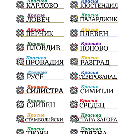
Българска патриаршия
СВетли празници
Криминално
Творчество
Тръмп
Ценности
Европейска комисия
Урсула фон дер Лайен
Законопроект
Вдъхновяваща история
Приказка
Замърсяване
Боклук
Дружба
Хавайска мироточива икона
Пресвета Богородица
Светия синод
Йордан Камджалов
Софи Маринова
Управление
Държавност
Наводнения
105