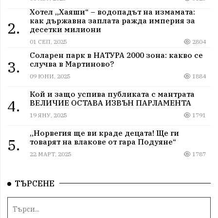
Хотел „Хаяши“ – водопадът на измамата:
как държавна заплата ражда империя за
2.
десетки милиони
01 СЕП, 2025
2804
Соларен парк в НАТУРА 2000 зона: какво се
3.
случва в Мартиново?
09 ЮНИ, 2025
1884
Кой и защо успива публиката с мантрата
4.
ВЕЛИЧИЕ ОСТАВА ИЗВЪН ПАРЛАМЕНТА
19 ЯНУ, 2025
1791
„Норвегия ще ви краде децата! Ще ги
5.
товарят на влакове от гара Подуяне“
22 МАРТ, 2025
1787
ТЪРСЕНЕ