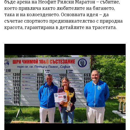
бъде арена на Неофит Рилски Маратон – събитие, 
което привлича както любителите на бягането, 
така и на колоезденето. Основната идея – да 
съчетае спортното предизвикателство с природна 
красота, гарантирана в детайлите на трасетата.