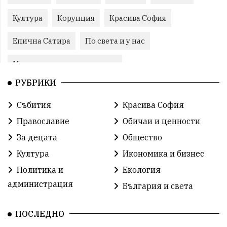
Култура
Корупция
Красива София
Епична Сатира
По света и у нас
Международни отношения
РУБРИКИ
конституционен съд
Витоша
Спорт
Събития
Красива София
българската общност
Исторически парк
Православие
Обичаи и ценности
Доброволци
Изкуство
Слатина
Сметища
За децата
Общество
Култура
Икономика и бизнес
Икономика
Красива България
измама
Политика и
Екология
2025
Данъци
САЩ
Вяра
администрация
България и света
Политическо реалити
Еврозона
Ремонт
ПОСЛЕДНО
Благомир Коцев
Пожар
Росен Желязков