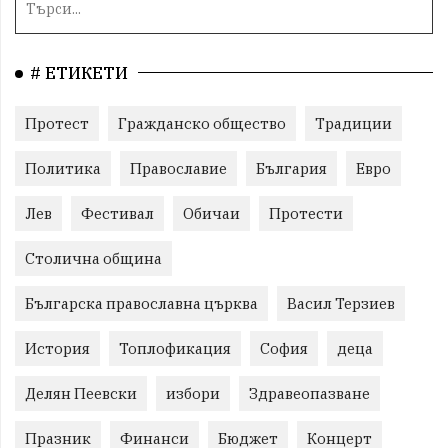
# ЕТИКЕТИ
Протест
Гражданско общество
Традиции
Политика
Православие
България
Евро
Лев
Фестивал
Обичаи
Протести
Столична община
Българска православна църква
Васил Терзиев
История
Топлофикация
София
деца
Делян Пеевски
избори
Здравеопазване
Празник
Финанси
Бюджет
Концерт