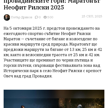
провадийските гори: Маратонът
Неофит Рилски 2025
25 СЕП, 2025
Петър Дринов
0
500
На 5 октомври 2025 г. предстои провеждането на 
ежегодното спортно събитие Неофит Рилски 
Маратон — съчетание от бягане и колоездене по 
красиви маршрути сред природа. Маратонът ще 
предложи маршрути за бягане от 13 км, 25 км и 42 
км, както и велосипедни трасета от 25 км и 42 км. 
Участниците ще преминат по черни пътища и 
горски пътеки, свързващи фестивалната зона над 
Исторически парк в село Неофит Рилски с крепост 
Овеч над град Провадия.