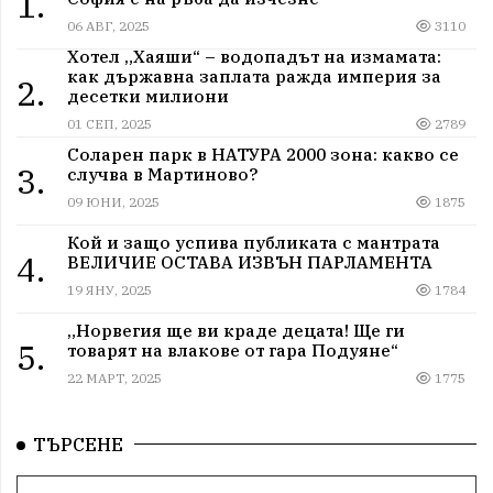
1.
06 АВГ, 2025
3110
Хотел „Хаяши“ – водопадът на измамата:
как държавна заплата ражда империя за
2.
десетки милиони
01 СЕП, 2025
2789
Соларен парк в НАТУРА 2000 зона: какво се
3.
случва в Мартиново?
09 ЮНИ, 2025
1875
Кой и защо успива публиката с мантрата
4.
ВЕЛИЧИЕ ОСТАВА ИЗВЪН ПАРЛАМЕНТА
19 ЯНУ, 2025
1784
„Норвегия ще ви краде децата! Ще ги
5.
товарят на влакове от гара Подуяне“
22 МАРТ, 2025
1775
ТЪРСЕНЕ