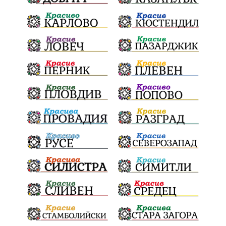
Българска патриаршия
СВетли празници
Криминално
Творчество
Тръмп
Ценности
Европейска комисия
Урсула фон дер Лайен
Законопроект
Вдъхновяваща история
Приказка
Замърсяване
Боклук
Дружба
Хавайска мироточива икона
Пресвета Богородица
Светия синод
Йордан Камджалов
Софи Маринова