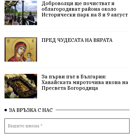
Доброволци ще почистват и
облагородяват района около
Европа
Актуално
Туризъм
Бизнес
Исторически парк на 8 и 9 август
абсурд
Здравословно хранене
Здраве
Коледа
Чиста София
ПРЕД ЧУДЕСАТА НА ВЯРАТА
Софийски общински съвет
Екологична катастрофа
Любов
За първи път в България:
Общински съвет
Величие
Финландия
Хавайската мироточива икона на
Пресвета Богородица
Образование
Борисов
Кольо Парамов
ГЕРМАНИЯ
Книги
Бездействие
новина
ЗА ВРЪЗКА С НАС
Автопоход
Костинброд
Столичен общински съвет
Маратон
кауза