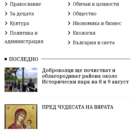
Православие
Обичаи и ценности
Доброволци
Изкуство
Слатина
Сметища
За децата
Общество
Култура
Икономика и бизнес
Икономика
Красива България
измама
Политика и
Екология
2025
Данъци
САЩ
Вяра
администрация
България и света
Политическо реалити
Еврозона
Ремонт
ПОСЛЕДНО
Благомир Коцев
Пожар
Росен Желязков
Доброволци ще почистват и
облагородяват района около
Европа
Актуално
Туризъм
Бизнес
Исторически парк на 8 и 9 август
абсурд
Здравословно хранене
Здраве
Коледа
Чиста София
ПРЕД ЧУДЕСАТА НА ВЯРАТА
Софийски общински съвет
Екологична катастрофа
Любов