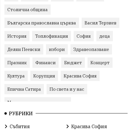
Столична община
Българска православна църква
Васил Терзиев
История
Топлофикация
София
деца
Делян Пеевски
избори
Здравеопазване
Празник
Финанси
Бюджет
Концерт
Култура
Корупция
Красива София
Епична Сатира
По света и у нас
Международни отношения
РУБРИКИ
конституционен съд
Витоша
Спорт
Събития
Красива София
българската общност
Исторически парк