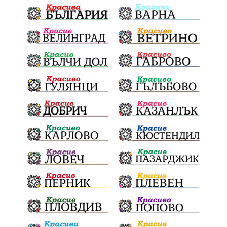
проф. Атанас Семов
Демокрация
безводие
щастливо децтво
Българския патриарх Даниил
Фолклор
Инфлация
Елин Пелин
Световна купа
Мафия
Правителство
Благотворителност
Събития
Българска патриаршия
СВетли празници
Криминално
Творчество
Тръмп
Ценности
Европейска комисия
Урсула фон дер Лайен
Законопроект
Вдъхновяваща история
Приказка