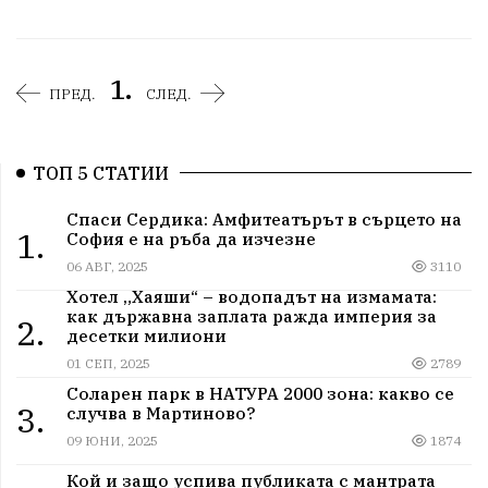
1.
ПРЕД.
СЛЕД.
ТОП 5 СТАТИИ
Спаси Сердика: Амфитеатърът в сърцето на
1.
София е на ръба да изчезне
06 АВГ, 2025
3110
Хотел „Хаяши“ – водопадът на измамата:
как държавна заплата ражда империя за
2.
десетки милиони
01 СЕП, 2025
2789
Соларен парк в НАТУРА 2000 зона: какво се
3.
случва в Мартиново?
09 ЮНИ, 2025
1874
Кой и защо успива публиката с мантрата