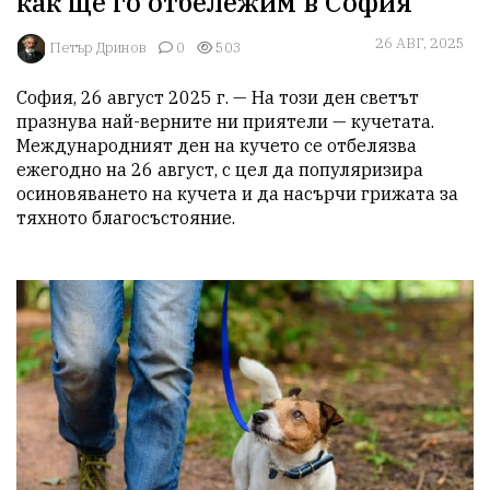
как ще го отбележим в София
26 АВГ, 2025
Петър Дринов
0
503
София, 26 август 2025 г. — На този ден светът 
празнува най-верните ни приятели — кучетата. 
Международният ден на кучето се отбелязва 
ежегодно на 26 август, с цел да популяризира 
осиновяването на кучета и да насърчи грижата за 
тяхното благосъстояние.