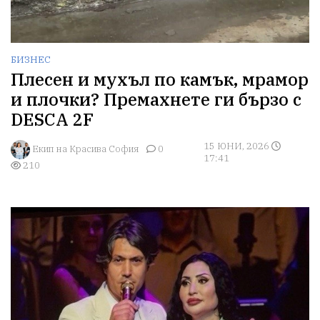
БИЗНЕС
Плесен и мухъл по камък, мрамор
и плочки? Премахнете ги бързо с
DESCA 2F
15 ЮНИ, 2026
Екип на Красива София
0
17:41
210