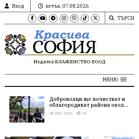
Вход
петък, 07.08.2026
ТЪРСИ
Издател БЛАЖЕНСТВО ЕООД
МЕНЮ
и
Доброволци ще почистват и
ло
облагородяват района около
Исторически парк на 8 и 9
05 АВГ, 2026
34
август