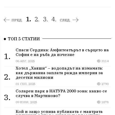
1.
2.
3.
4.
ПРЕД.
СЛЕД.
ТОП 5 СТАТИИ
Спаси Сердика: Амфитеатърът в сърцето на
1.
София е на ръба да изчезне
06 АВГ, 2025
3114
Хотел „Хаяши“ – водопадът на измамата:
как държавна заплата ражда империя за
2.
десетки милиони
01 СЕП, 2025
2790
Соларен парк в НАТУРА 2000 зона: какво се
3.
случва в Мартиново?
09 ЮНИ, 2025
1878
Кой и защо успива публиката с мантрата