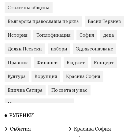
Столична община
Българска православна църква
Васил Терзиев
История
Топлофикация
София
деца
Делян Пеевски
избори
Здравеопазване
Празник
Финанси
Бюджет
Концерт
Култура
Корупция
Красива София
Епична Сатира
По света и у нас
Международни отношения
РУБРИКИ
конституционен съд
Витоша
Спорт
Събития
Красива София
българската общност
Исторически парк