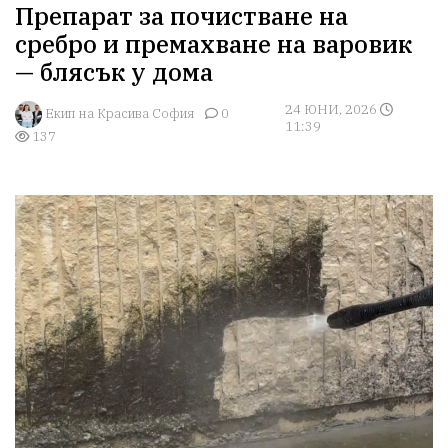
Препарат за почистване на
сребро и премахване на варовик
— блясък у дома
24 ЮНИ, 2026
Екип на Красива София
0
11:39
137