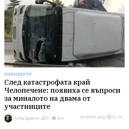
ИНЦИДЕНТИ
След катастрофата край
Челопечене: появиха се въпроси
за миналото на двама от
участниците
06 ЮНИ, 2026
21:30
Петър Дринов
0
268