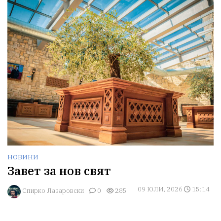
НОВИНИ
Завет за нов свят
09 ЮЛИ, 2026
15:14
Спирко Лазаровски
0
285