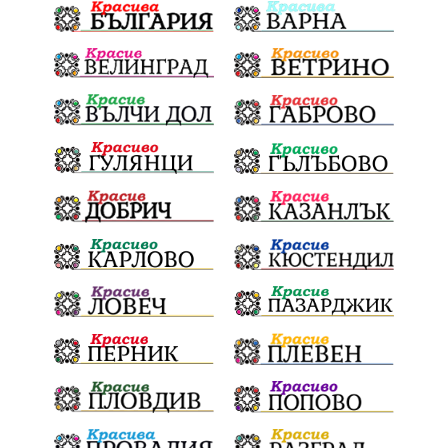
проф. Атанас Семов
Демокрация
безводие
щастливо децтво
Българския патриарх Даниил
Фолклор
Инфлация
Елин Пелин
Световна купа
Мафия
Правителство
Благотворителност
Събития
Българска патриаршия
СВетли празници
Криминално
Творчество
Тръмп
Ценности
Европейска комисия
Урсула фон дер Лайен
Законопроект
Вдъхновяваща история
Приказка