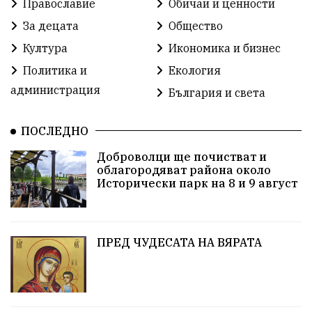
Православие
Обичаи и ценности
Доброволци
Изкуство
Слатина
Сметища
За децата
Общество
Култура
Икономика и бизнес
Икономика
Красива България
измама
Политика и
Екология
2025
Данъци
САЩ
Вяра
администрация
България и света
Политическо реалити
Еврозона
Ремонт
ПОСЛЕДНО
Благомир Коцев
Пожар
Росен Желязков
Доброволци ще почистват и
облагородяват района около
Европа
Актуално
Туризъм
Бизнес
Исторически парк на 8 и 9 август
абсурд
Здравословно хранене
Здраве
Коледа
Чиста София
ПРЕД ЧУДЕСАТА НА ВЯРАТА
Софийски общински съвет
Екологична катастрофа
Любов