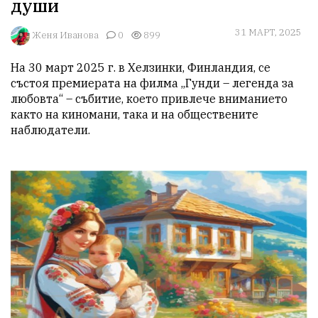
души
31 МАРТ, 2025
Женя Иванова
0
899
На 30 март 2025 г. в Хелзинки, Финландия, се 
състоя премиерата на филма „Гунди – легенда за 
любовта“ – събитие, което привлече вниманието 
както на киномани, така и на обществените 
наблюдатели.