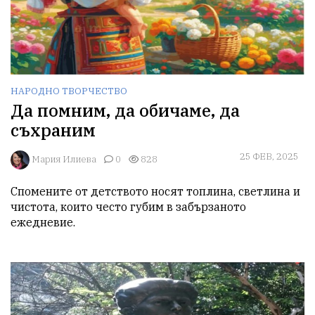
НАРОДНО ТВОРЧЕСТВО
Да помним, да обичаме, да
съхраним
25 ФЕВ, 2025
Мария Илиева
0
828
Спомените от детството носят топлина, светлина и 
чистота, които често губим в забързаното 
ежедневие.