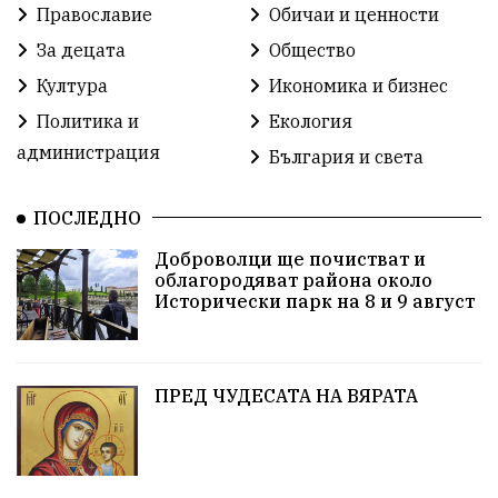
Православие
Обичаи и ценности
Доброволци
Изкуство
Слатина
Сметища
За децата
Общество
Култура
Икономика и бизнес
Икономика
Красива България
измама
Политика и
Екология
2025
Данъци
САЩ
Вяра
администрация
България и света
Политическо реалити
Еврозона
Ремонт
ПОСЛЕДНО
Благомир Коцев
Пожар
Росен Желязков
Доброволци ще почистват и
облагородяват района около
Европа
Актуално
Туризъм
Бизнес
Исторически парк на 8 и 9 август
абсурд
Здравословно хранене
Здраве
Коледа
Чиста София
ПРЕД ЧУДЕСАТА НА ВЯРАТА
Софийски общински съвет
Екологична катастрофа
Любов