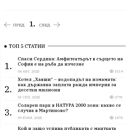
1.
ПРЕД.
СЛЕД.
ТОП 5 СТАТИИ
Спаси Сердика: Амфитеатърът в сърцето на
1.
София е на ръба да изчезне
06 АВГ, 2025
3114
Хотел „Хаяши“ – водопадът на измамата:
как държавна заплата ражда империя за
2.
десетки милиони
01 СЕП, 2025
2791
Соларен парк в НАТУРА 2000 зона: какво се
3.
случва в Мартиново?
09 ЮНИ, 2025
1878
Кой и защо успива публиката с мантрата