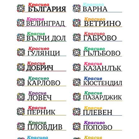
проф. Атанас Семов
Демокрация
безводие
щастливо децтво
Българския патриарх Даниил
Фолклор
Инфлация
Елин Пелин
Световна купа
Мафия
Правителство
Благотворителност
Събития
Българска патриаршия
СВетли празници
Криминално
Творчество
Тръмп
Ценности
Европейска комисия
Урсула фон дер Лайен
Законопроект
Вдъхновяваща история
Приказка