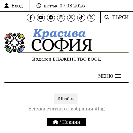
Вход
петък, 07.08.2026
ТЪРСИ
Издател БЛАЖЕНСТВО ЕООД
МЕНЮ
#Любов
Всички статии от избрания #tag
/
Новини