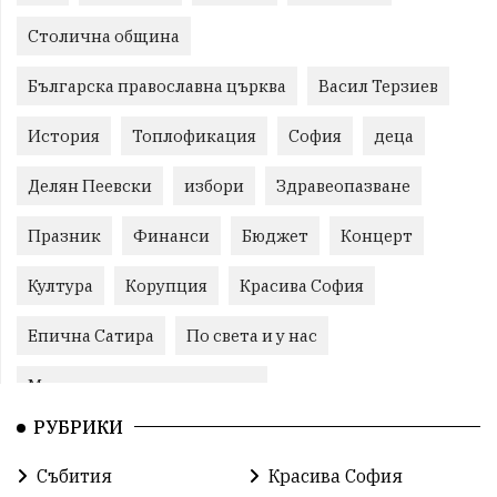
Столична община
Българска православна църква
Васил Терзиев
История
Топлофикация
София
деца
Делян Пеевски
избори
Здравеопазване
Празник
Финанси
Бюджет
Концерт
Култура
Корупция
Красива София
Епична Сатира
По света и у нас
Международни отношения
РУБРИКИ
конституционен съд
Витоша
Спорт
Събития
Красива София
българската общност
Исторически парк