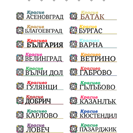
Пекарна
Задушница
Държавни институции
Мечтатели
Школата по атракционни изкуства
Сметище
Ток
Майчинство
Полиция
проф. Атанас Семов
Демокрация
безводие
щастливо децтво
Българския патриарх Даниил
Фолклор
Инфлация
Елин Пелин
Световна купа
Мафия
Правителство
Благотворителност
Събития
Българска патриаршия
СВетли празници
Криминално
Творчество
Тръмп