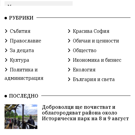
Международни отношения
РУБРИКИ
конституционен съд
Витоша
Спорт
Събития
Красива София
българската общност
Исторически парк
Православие
Обичаи и ценности
Доброволци
Изкуство
Слатина
Сметища
За децата
Общество
Култура
Икономика и бизнес
Икономика
Красива България
измама
Политика и
Екология
2025
Данъци
САЩ
Вяра
администрация
България и света
Политическо реалити
Еврозона
Ремонт
ПОСЛЕДНО
Благомир Коцев
Пожар
Росен Желязков
Доброволци ще почистват и
облагородяват района около
Европа
Актуално
Туризъм
Бизнес
Исторически парк на 8 и 9 август
абсурд
Здравословно хранене
Здраве