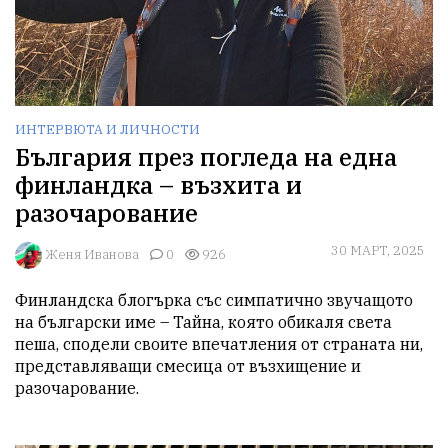
ИНТЕРВЮТА И ЛИЧНОСТИ
България през погледа на една
финландка – възхита и
разочарование
30 МАРТ, 2025
Женя Иванова
0
926
Финландска блогърка със симпатично звучащото 
на български име – Тайна, която обикаля света 
пеша, сподели своите впечатления от страната ни, 
представляващи смесица от възхищение и 
разочарование.