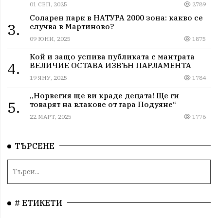
01 СЕП, 2025
2789
Соларен парк в НАТУРА 2000 зона: какво се
3.
случва в Мартиново?
09 ЮНИ, 2025
1875
Кой и защо успива публиката с мантрата
4.
ВЕЛИЧИЕ ОСТАВА ИЗВЪН ПАРЛАМЕНТА
19 ЯНУ, 2025
1784
„Норвегия ще ви краде децата! Ще ги
5.
товарят на влакове от гара Подуяне“
22 МАРТ, 2025
1776
ТЪРСЕНЕ
# ЕТИКЕТИ