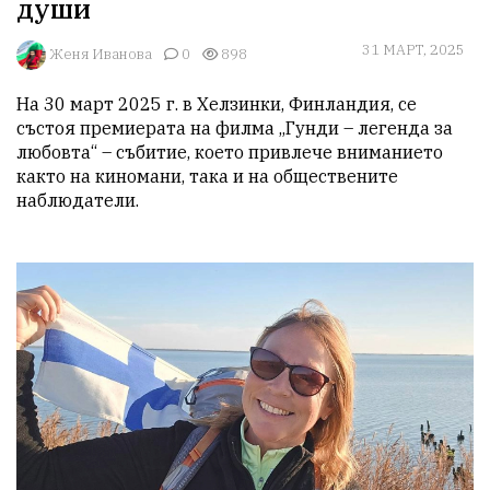
души
31 МАРТ, 2025
Женя Иванова
0
898
На 30 март 2025 г. в Хелзинки, Финландия, се 
състоя премиерата на филма „Гунди – легенда за 
любовта“ – събитие, което привлече вниманието 
както на киномани, така и на обществените 
наблюдатели.