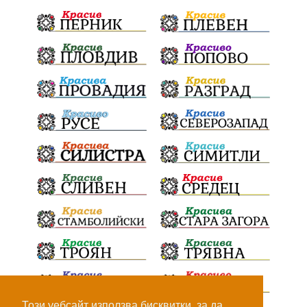
Ценности
Европейска комисия
Урсула фон дер Лайен
Законопроект
Вдъхновяваща история
Приказка
Замърсяване
Боклук
Дружба
Хавайска мироточива икона
Пресвета Богородица
Светия синод
Йордан Камджалов
Софи Маринова
Управление
Държавност
Наводнения
105
Експертност
Независимост
Националност
Конкурс
Метро
Теч
Ивелин Михайлов
Този уебсайт използва бисквитки, за да