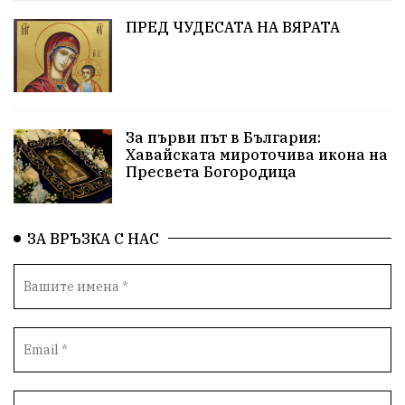
Коледа
Чиста София
ПРЕД ЧУДЕСАТА НА ВЯРАТА
Софийски общински съвет
Екологична катастрофа
Любов
За първи път в България:
Общински съвет
Величие
Финландия
Хавайската мироточива икона на
Пресвета Богородица
Образование
Борисов
Кольо Парамов
ГЕРМАНИЯ
Книги
Бездействие
новина
ЗА ВРЪЗКА С НАС
Автопоход
Костинброд
Столичен общински съвет
Маратон
кауза
сбъдната мечта
отпадъци
Нап
Счетоводство
Референдум
Вот на недоверие