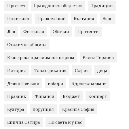
Протест
Гражданско общество
Традиции
Политика
Православие
България
Евро
Лев
Фестивал
Обичаи
Протести
Столична община
Българска православна църква
Васил Терзиев
История
Топлофикация
София
деца
Делян Пеевски
избори
Здравеопазване
Празник
Финанси
Бюджет
Концерт
Култура
Корупция
Красива София
Епична Сатира
По света и у нас