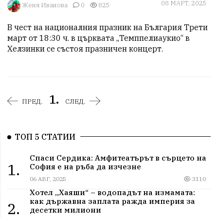
08 МАРТ, 2025
Женя Иванова
0
825
В чест на националния празник на България Трети 
март от 18:30 ч. в църквата „Темппелиаукио“ в 
Хелзинки се състоя празничен концерт.
1.
ПРЕД.
СЛЕД.
ТОП 5 СТАТИИ
Спаси Сердика: Амфитеатърът в сърцето на
1.
София е на ръба да изчезне
06 АВГ, 2025
3110
Хотел „Хаяши“ – водопадът на измамата:
как държавна заплата ражда империя за
2.
десетки милиони