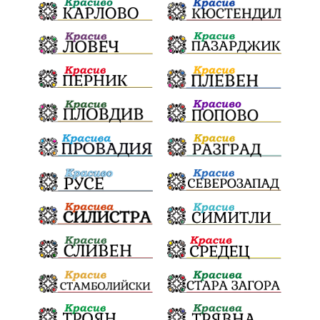
Българска патриаршия
СВетли празници
Криминално
Творчество
Тръмп
Ценности
Европейска комисия
Урсула фон дер Лайен
Законопроект
Вдъхновяваща история
Приказка
Замърсяване
Боклук
Дружба
Хавайска мироточива икона
Пресвета Богородица
Светия синод
Йордан Камджалов
Софи Маринова
Управление
Държавност
Наводнения
105