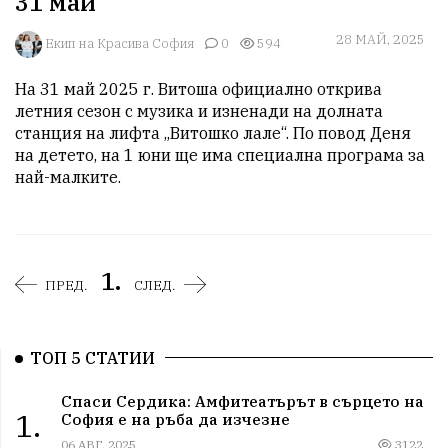
31 май
28 МАЙ, 2025
Екип на Красива София
0
594
На 31 май 2025 г. Витоша официално открива 
летния сезон с музика и изненади на долната 
станция на лифта „Витошко лале“. По повод Деня 
на детето, на 1 юни ще има специална програма за 
най-малките.
1.
ПРЕД.
СЛЕД.
ТОП 5 СТАТИИ
Спаси Сердика: Амфитеатърът в сърцето на
1.
София е на ръба да изчезне
06 АВГ, 2025
3122