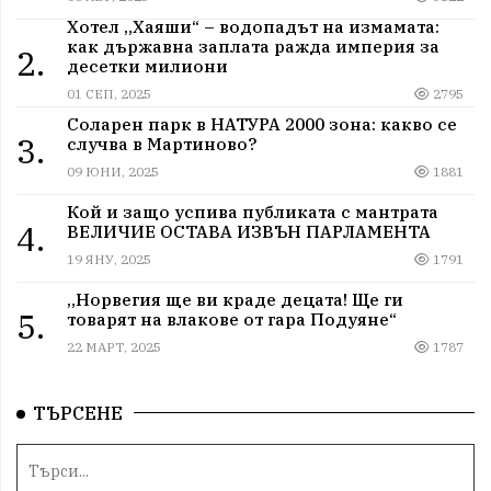
Хотел „Хаяши“ – водопадът на измамата:
как държавна заплата ражда империя за
2.
десетки милиони
01 СЕП, 2025
2795
Соларен парк в НАТУРА 2000 зона: какво се
3.
случва в Мартиново?
09 ЮНИ, 2025
1881
Кой и защо успива публиката с мантрата
4.
ВЕЛИЧИЕ ОСТАВА ИЗВЪН ПАРЛАМЕНТА
19 ЯНУ, 2025
1791
„Норвегия ще ви краде децата! Ще ги
5.
товарят на влакове от гара Подуяне“
22 МАРТ, 2025
1787
ТЪРСЕНЕ