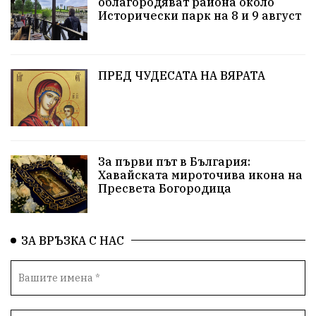
облагородяват района около
Европа
Актуално
Туризъм
Бизнес
Исторически парк на 8 и 9 август
абсурд
Здравословно хранене
Здраве
Коледа
Чиста София
ПРЕД ЧУДЕСАТА НА ВЯРАТА
Софийски общински съвет
Екологична катастрофа
Любов
За първи път в България:
Общински съвет
Величие
Финландия
Хавайската мироточива икона на
Пресвета Богородица
Образование
Борисов
Кольо Парамов
ГЕРМАНИЯ
Книги
Бездействие
новина
ЗА ВРЪЗКА С НАС
Автопоход
Костинброд
Столичен общински съвет
Маратон
кауза