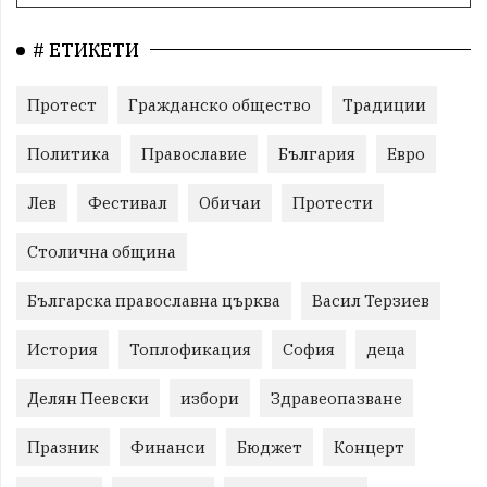
# ЕТИКЕТИ
Протест
Гражданско общество
Традиции
Политика
Православие
България
Евро
Лев
Фестивал
Обичаи
Протести
Столична община
Българска православна църква
Васил Терзиев
История
Топлофикация
София
деца
Делян Пеевски
избори
Здравеопазване
Празник
Финанси
Бюджет
Концерт