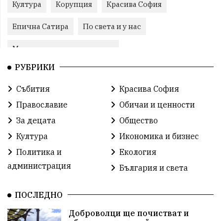
Култура
Корупция
Красива София
Епична Сатира
По света и у нас
Международни отношения
РУБРИКИ
конституционен съд
Витоша
Спорт
Събития
Красива София
българската общност
Исторически парк
Православие
Обичаи и ценности
Доброволци
Изкуство
Слатина
Сметища
За децата
Общество
Култура
Икономика и бизнес
Икономика
Красива България
измама
Политика и
Екология
2025
Данъци
САЩ
Вяра
администрация
България и света
Политическо реалити
Еврозона
Ремонт
ПОСЛЕДНО
Благомир Коцев
Пожар
Росен Желязков
Доброволци ще почистват и