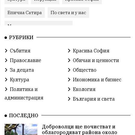
Епична Сатира
По света и у нас
Международни отношения
РУБРИКИ
конституционен съд
Витоша
Спорт
Събития
Красива София
българската общност
Исторически парк
Православие
Обичаи и ценности
Доброволци
Изкуство
Слатина
Сметища
За децата
Общество
Култура
Икономика и бизнес
Икономика
Красива България
измама
Политика и
Екология
2025
Данъци
САЩ
Вяра
администрация
България и света
Политическо реалити
Еврозона
Ремонт
ПОСЛЕДНО
Благомир Коцев
Пожар
Росен Желязков
Доброволци ще почистват и
облагородяват района около
Европа
Актуално
Туризъм
Бизнес