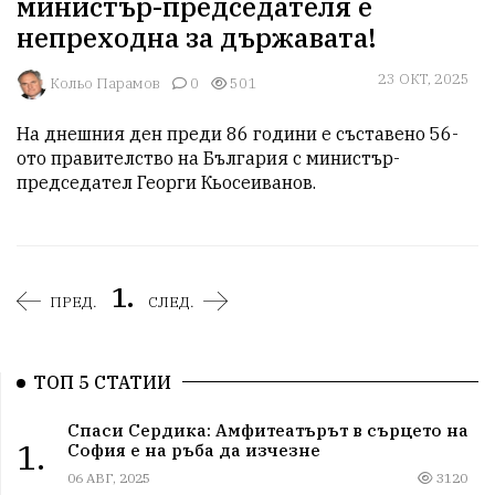
министър-председателя е
непреходна за държавата!
23 ОКТ, 2025
Кольо Парамов
0
501
На днешния ден преди 86 години е съставено 56-
ото правителство на България с министър-
председател Георги Кьосеиванов. 
1.
ПРЕД.
СЛЕД.
ТОП 5 СТАТИИ
Спаси Сердика: Амфитеатърът в сърцето на
1.
София е на ръба да изчезне
06 АВГ, 2025
3120