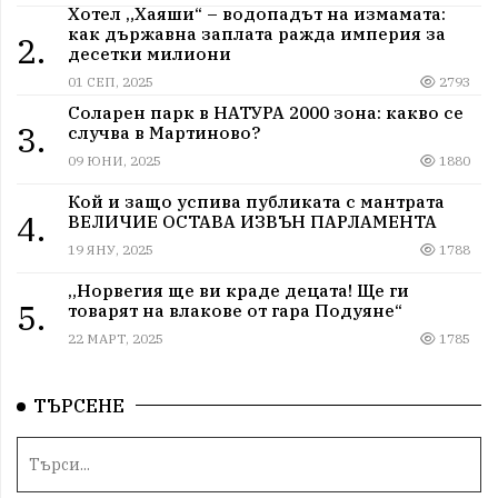
Хотел „Хаяши“ – водопадът на измамата:
как държавна заплата ражда империя за
2.
десетки милиони
01 СЕП, 2025
2793
Соларен парк в НАТУРА 2000 зона: какво се
3.
случва в Мартиново?
09 ЮНИ, 2025
1880
Кой и защо успива публиката с мантрата
4.
ВЕЛИЧИЕ ОСТАВА ИЗВЪН ПАРЛАМЕНТА
19 ЯНУ, 2025
1788
„Норвегия ще ви краде децата! Ще ги
5.
товарят на влакове от гара Подуяне“
22 МАРТ, 2025
1785
ТЪРСЕНЕ