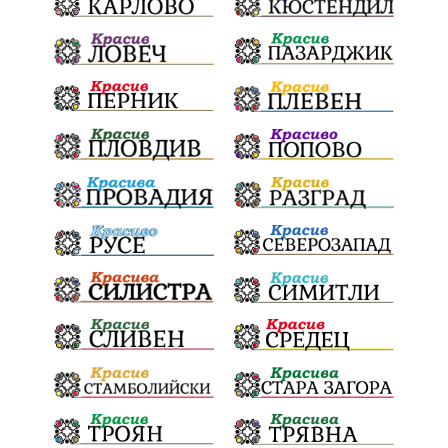
Българска патриаршия
СВетли празници
Криминално
Творчество
Тръмп
Ценности
Европейска комисия
Урсула фон дер Лайен
Законопроект
Вдъхновяваща история
Приказка
Замърсяване
Боклук
Дружба
Хавайска мироточива икона
Пресвета Богородица
Светия синод
Йордан Камджалов
Софи Маринова
Управление
Държавност
Наводнения
105