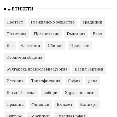
# ЕТИКЕТИ
Протест
Гражданско общество
Традиции
Политика
Православие
България
Евро
Лев
Фестивал
Обичаи
Протести
Столична община
Българска православна църква
Васил Терзиев
История
Топлофикация
София
деца
Делян Пеевски
избори
Здравеопазване
Празник
Финанси
Бюджет
Концерт
Култура
Корупция
Красива София