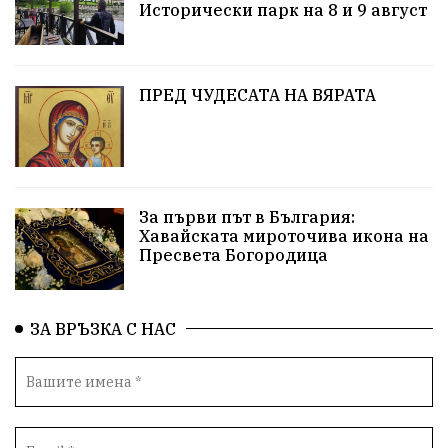
Исторически парк на 8 и 9 август
абсурд
Здравословно хранене
Здраве
Коледа
Чиста София
ПРЕД ЧУДЕСАТА НА ВЯРАТА
Софийски общински съвет
Екологична катастрофа
Любов
За първи път в България:
Общински съвет
Величие
Финландия
Хавайската мироточива икона на
Пресвета Богородица
Образование
Борисов
Кольо Парамов
ГЕРМАНИЯ
Книги
Бездействие
новина
ЗА ВРЪЗКА С НАС
Автопоход
Костинброд
Столичен общински съвет
Маратон
кауза