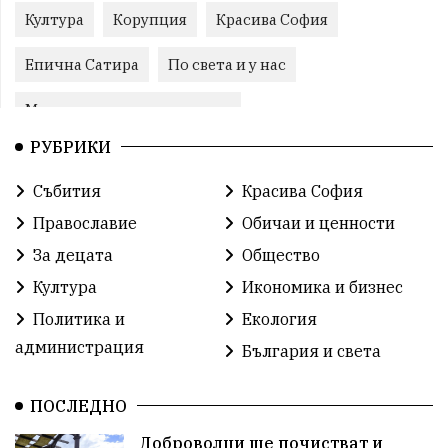
Култура
Корупция
Красива София
Епична Сатира
По света и у нас
Международни отношения
РУБРИКИ
конституционен съд
Витоша
Спорт
Събития
Красива София
българската общност
Исторически парк
Православие
Обичаи и ценности
Доброволци
Изкуство
Слатина
Сметища
За децата
Общество
Култура
Икономика и бизнес
Икономика
Красива България
измама
Политика и
Екология
2025
Данъци
САЩ
Вяра
администрация
България и света
Политическо реалити
Еврозона
Ремонт
ПОСЛЕДНО
Благомир Коцев
Пожар
Росен Желязков
Доброволци ще почистват и