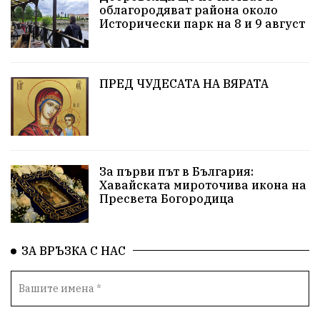
облагородяват района около
Европа
Актуално
Туризъм
Бизнес
Исторически парк на 8 и 9 август
абсурд
Здравословно хранене
Здраве
Коледа
Чиста София
ПРЕД ЧУДЕСАТА НА ВЯРАТА
Софийски общински съвет
Екологична катастрофа
Любов
За първи път в България:
Общински съвет
Величие
Финландия
Хавайската мироточива икона на
Пресвета Богородица
Образование
Борисов
Кольо Парамов
ГЕРМАНИЯ
Книги
Бездействие
новина
ЗА ВРЪЗКА С НАС
Автопоход
Костинброд
Столичен общински съвет
Маратон
кауза