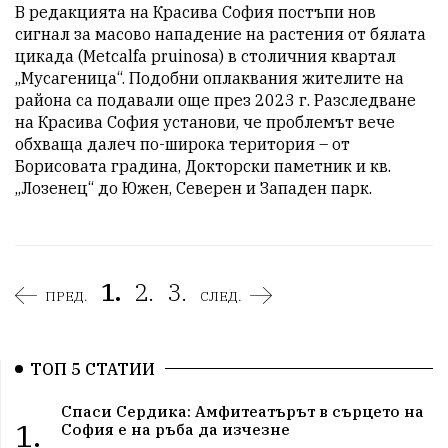
В редакцията на Красива София постъпи нов 
сигнал за масово нападение на растения от бялата 
цикада (Metcalfa pruinosa) в столичния квартал 
„Мусагеница“. Подобни оплаквания жителите на 
района са подавали още през 2023 г. Разследване 
на Красива София установи, че проблемът вече 
обхваща далеч по-широка територия – от 
Борисовата градина, Докторски паметник и кв. 
„Лозенец“ до Южен, Северен и Западен парк.
1.
2.
3.
ПРЕД.
СЛЕД.
ТОП 5 СТАТИИ
Спаси Сердика: Амфитеатърът в сърцето на
1.
София е на ръба да изчезне