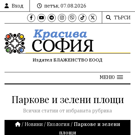
Вход
петък, 07.08.2026
ТЪРСИ
Издател БЛАЖЕНСТВО ЕООД
МЕНЮ
Паркове и зелени площи
Всички статии от избраната рубрика
/
Новини
/
Екология
/
Паркове и зелени
площи