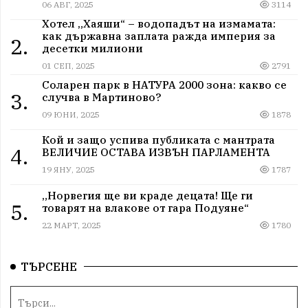
06 АВГ, 2025
3114
Хотел „Хаяши“ – водопадът на измамата:
как държавна заплата ражда империя за
2.
десетки милиони
01 СЕП, 2025
2791
Соларен парк в НАТУРА 2000 зона: какво се
3.
случва в Мартиново?
09 ЮНИ, 2025
1878
Кой и защо успива публиката с мантрата
4.
ВЕЛИЧИЕ ОСТАВА ИЗВЪН ПАРЛАМЕНТА
19 ЯНУ, 2025
1787
„Норвегия ще ви краде децата! Ще ги
5.
товарят на влакове от гара Подуяне“
22 МАРТ, 2025
1780
ТЪРСЕНЕ