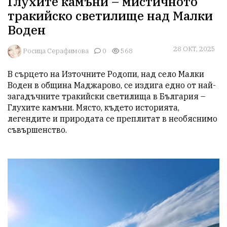
Глухите камъни – мистичното
тракийско светилище над Малки
Воден
28 ОКТ, 2025
Росица Серафимова
0
568
В сърцето на Източните Родопи, над село Малки 
Воден в община Маджарово, се издига едно от най-
загадъчните тракийски светилища в България – 
Глухите камъни. Място, където историята, 
легендите и природата се преплитат в необяснимо 
съвършенство.