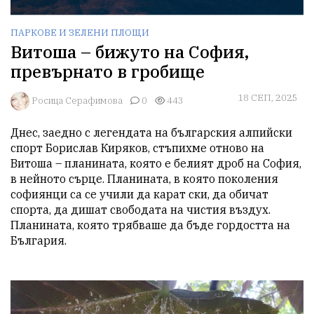
ПАРКОВЕ И ЗЕЛЕНИ ПЛОЩИ
Витоша – бижуто на София,
превърнато в гробище
18 СЕП, 2025
Росица Серафимова
0
443
Днес, заедно с легендата на българския алпийски 
спорт Борислав Киряков, стъпихме отново на 
Витоша – планината, която е белият дроб на София, 
в нейното сърце. Планината, в която поколения 
софиянци са се учили да карат ски, да обичат 
спорта, да дишат свободата на чистия въздух. 
Планината, която трябваше да бъде гордостта на 
България.