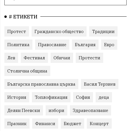
# ЕТИКЕТИ
Протест
Гражданско общество
Традиции
Политика
Православие
България
Евро
Лев
Фестивал
Обичаи
Протести
Столична община
Българска православна църква
Васил Терзиев
История
Топлофикация
София
деца
Делян Пеевски
избори
Здравеопазване
Празник
Финанси
Бюджет
Концерт