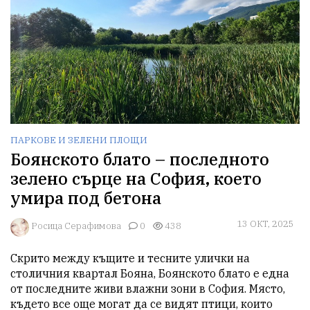
ПАРКОВЕ И ЗЕЛЕНИ ПЛОЩИ
Боянското блато – последното
зелено сърце на София, което
умира под бетона
13 ОКТ, 2025
Росица Серафимова
0
438
Скрито между къщите и тесните улички на 
столичния квартал Бояна, Боянското блато е една 
от последните живи влажни зони в София. Място, 
където все още могат да се видят птици, които 