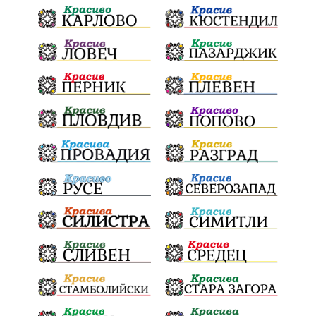
Българска патриаршия
СВетли празници
Криминално
Творчество
Тръмп
Ценности
Европейска комисия
Урсула фон дер Лайен
Законопроект
Вдъхновяваща история
Приказка
Замърсяване
Боклук
Дружба
Хавайска мироточива икона
Пресвета Богородица
Светия синод
Йордан Камджалов
Софи Маринова
Управление
Държавност
Наводнения
105