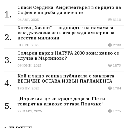
Спаси Сердика: Амфитеатърът в сърцето на
1.
София е на ръба да изчезне
06 АВГ, 2025
3110
Хотел „Хаяши“ – водопадът на измамата:
как държавна заплата ражда империя за
2.
десетки милиони
01 СЕП, 2025
2788
Соларен парк в НАТУРА 2000 зона: какво се
3.
случва в Мартиново?
09 ЮНИ, 2025
1873
Кой и защо успива публиката с мантрата
4.
ВЕЛИЧИЕ ОСТАВА ИЗВЪН ПАРЛАМЕНТА
19 ЯНУ, 2025
1784
„Норвегия ще ви краде децата! Ще ги
5.
товарят на влакове от гара Подуяне“
22 МАРТ, 2025
1775