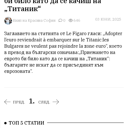
би било като да се качиш на
„Титаник“
03 ЮНИ, 2025
Екип на Красива София
0
646
Заглавието на статията от Le Figaro гласи: „Adopter 
l’euro reviendrait à embarquer sur le Titanic:les 
Bulgares ne veulent pas rejoindre la zone euro“, което 
в превод на български означава:„Приемането на 
еврото би било като да се качиш на „Титаник“: 
българите не искат да се присъединят към 
еврозоната“.
1.
ПРЕД.
СЛЕД.
ТОП 5 СТАТИИ