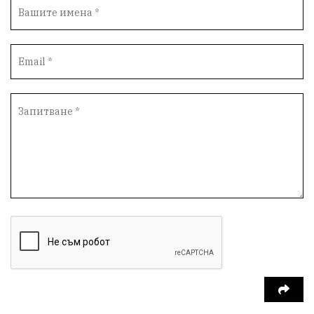
Столичен общински съвет
Маратон
кауза
сбъдната мечта
отпадъци
Нап
Счетоводство
Референдум
Вот на недоверие
ПП "Възраждане"
Костадин Костадинов
Добро
Евро
Евро
Война
чудеса
Фондация Въздигане
Български дух
Дарение
Политическа журналистика
Съпричастност
Парламент
Транспорт
Южен парк
Съдебна палата
Екология
Медици
Малък бизнес
Държавни имоти