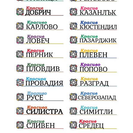
Благотворителност
Събития
Българска патриаршия
СВетли празници
Криминално
Творчество
Тръмп
Ценности
Европейска комисия
Урсула фон дер Лайен
Законопроект
Вдъхновяваща история
Приказка
Замърсяване
Боклук
Дружба
Хавайска мироточива икона
Пресвета Богородица
Светия синод