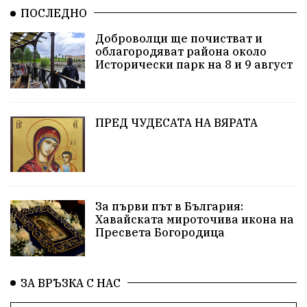
ПОСЛЕДНО
Благомир Коцев
Пожар
Росен Желязков
Доброволци ще почистват и
облагородяват района около
Европа
Актуално
Туризъм
Бизнес
Исторически парк на 8 и 9 август
абсурд
Здравословно хранене
Здраве
Коледа
Чиста София
ПРЕД ЧУДЕСАТА НА ВЯРАТА
Софийски общински съвет
Екологична катастрофа
Любов
За първи път в България:
Общински съвет
Величие
Финландия
Хавайската мироточива икона на
Пресвета Богородица
Образование
Борисов
Кольо Парамов
ГЕРМАНИЯ
Книги
Бездействие
новина
ЗА ВРЪЗКА С НАС
Автопоход
Костинброд