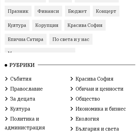
Празник
Финанси
Бюджет
Концерт
Култура
Корупция
Красива София
Епична Сатира
По света и у нас
Международни отношения
РУБРИКИ
конституционен съд
Витоша
Спорт
Събития
Красива София
българската общност
Исторически парк
Православие
Обичаи и ценности
Доброволци
Изкуство
Слатина
Сметища
За децата
Общество
Култура
Икономика и бизнес
Икономика
Красива България
измама
Политика и
Екология
2025
Данъци
САЩ
Вяра
администрация
България и света
Политическо реалити
Еврозона
Ремонт