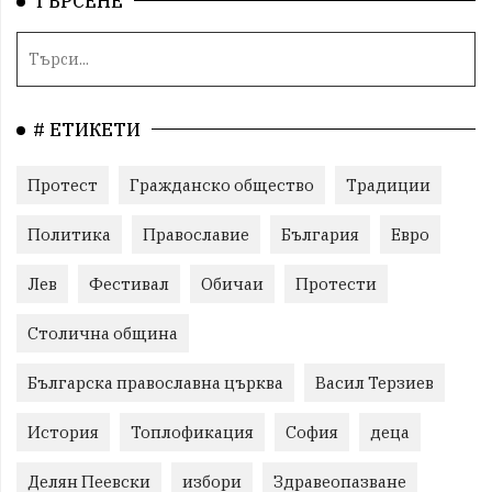
ТЪРСЕНЕ
# ЕТИКЕТИ
Протест
Гражданско общество
Традиции
Политика
Православие
България
Евро
Лев
Фестивал
Обичаи
Протести
Столична община
Българска православна църква
Васил Терзиев
История
Топлофикация
София
деца
Делян Пеевски
избори
Здравеопазване