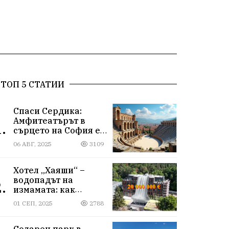
ТОП 5 СТАТИИ
Спаси Сердика:
Амфитеатърът в
.
сърцето на София е
на ръба да изчезне
06 АВГ, 2025
3109
Хотел „Хаяши“ –
водопадът на
.
измамата: как
държавна заплата
01 СЕП, 2025
2788
ражда империя за
десетки милиони
Соларен парк в