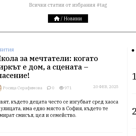
Всички статии от избрания #tag
/
Новини
БИТИЯ
кола за мечтатели: когато
иркът е дом, а сцената –
1
пасение!
20 ФЕВ, 2025
Росица Серафимова
0
971
свят, където децата често се изгубват сред хаоса 
2
 улицата, има едно място в София, където те 
мират смисъл, цел и семейство. 