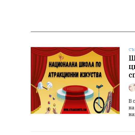
СЪ
Ш
ц
с
В 
на
на