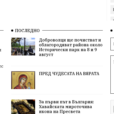
ПОСЛЕДНО
Доброволци ще почистват и
облагородяват района около
Исторически парк на 8 и 9
и
август
ес
ПРЕД ЧУДЕСАТА НА ВЯРАТА
За първи път в България:
Хавайската мироточива
икона на Пресвета