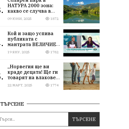
НАТУРА 2000 зона:
.
какво се случва в
Мартиново?
09 ЮНИ, 2025
1872
Кой и защо успива
публиката с
.
мантрата ВЕЛИЧИЕ
ОСТАВА ИЗВЪН
19 ЯНУ, 2025
1782
ПАРЛАМЕНТА
„Норвегия ще ви
краде децата! Ще ги
.
товарят на влакове
от гара Подуяне“
22 МАРТ, 2025
1774
ТЪРСЕНЕ