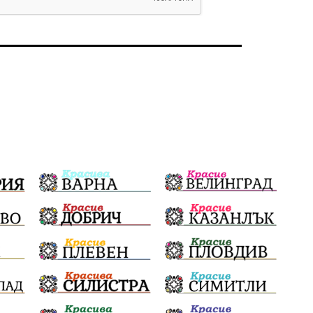
Политическо реалити
Еврозона
Ремонт
Благомир Коцев
Пожар
Росен Желязков
Европа
Актуално
Туризъм
Бизнес
абсурд
Здравословно хранене
Здраве
Коледа
Чиста София
Софийски общински съвет
Екологична катастрофа
Любов
Общински съвет
Величие
Финландия
Образование
Борисов
Кольо Парамов
ГЕРМАНИЯ
Книги