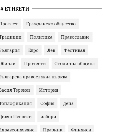
# ЕТИКЕТИ
Протест
Гражданско общество
Традиции
Политика
Православие
България
Евро
Лев
Фестивал
Обичаи
Протести
Столична община
Българска православна църква
Васил Терзиев
История
Топлофикация
София
деца
Делян Пеевски
избори
Здравеопазване
Празник
Финанси