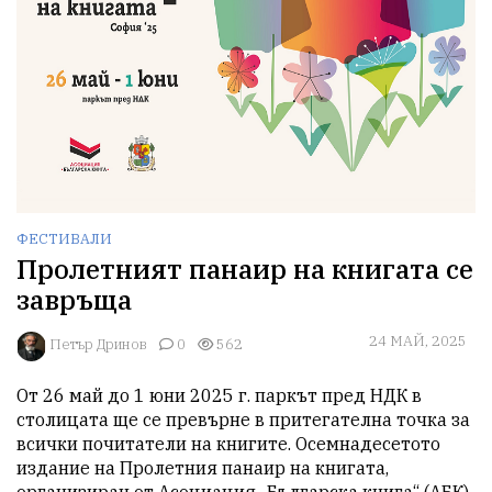
ФЕСТИВАЛИ
Пролетният панаир на книгата се
завръща
24 МАЙ, 2025
Петър Дринов
0
562
От 26 май до 1 юни 2025 г. паркът пред НДК в 
столицата ще се превърне в притегателна точка за 
всички почитатели на книгите. Осемнадесетото 
издание на Пролетния панаир на книгата, 
организиран от Асоциация „Българска книга“ (АБК), 