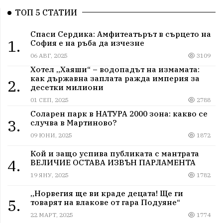
ТОП 5 СТАТИИ
Спаси Сердика: Амфитеатърът в сърцето на
1.
София е на ръба да изчезне
06 АВГ, 2025
3109
Хотел „Хаяши“ – водопадът на измамата:
как държавна заплата ражда империя за
2.
десетки милиони
01 СЕП, 2025
2788
Соларен парк в НАТУРА 2000 зона: какво се
3.
случва в Мартиново?
09 ЮНИ, 2025
1872
Кой и защо успива публиката с мантрата
4.
ВЕЛИЧИЕ ОСТАВА ИЗВЪН ПАРЛАМЕНТА
19 ЯНУ, 2025
1782
„Норвегия ще ви краде децата! Ще ги
5.
товарят на влакове от гара Подуяне“
22 МАРТ, 2025
1774