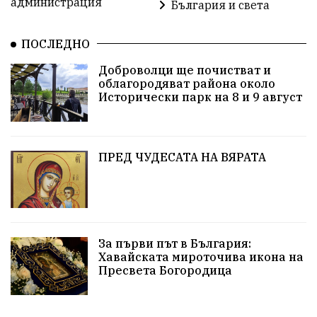
администрация
България и света
Политическо реалити
Еврозона
Ремонт
ПОСЛЕДНО
Благомир Коцев
Пожар
Росен Желязков
Доброволци ще почистват и
облагородяват района около
Европа
Актуално
Туризъм
Бизнес
Исторически парк на 8 и 9 август
абсурд
Здравословно хранене
Здраве
Коледа
Чиста София
ПРЕД ЧУДЕСАТА НА ВЯРАТА
Софийски общински съвет
Екологична катастрофа
Любов
За първи път в България:
Общински съвет
Величие
Финландия
Хавайската мироточива икона на
Пресвета Богородица
Образование
Борисов
Кольо Парамов
ГЕРМАНИЯ
Книги
Бездействие
новина