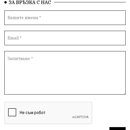
ЗА ВРЪЗКА С НАС
Автопоход
Костинброд
Столичен общински съвет
Маратон
кауза
сбъдната мечта
отпадъци
Нап
Счетоводство
Референдум
Вот на недоверие
ПП "Възраждане"
Костадин Костадинов
Добро
Евро
Евро
Война
чудеса
Фондация Въздигане
Български дух
Дарение
Политическа журналистика
Съпричастност
Парламент
Транспорт
Южен парк
Съдебна палата
Екология