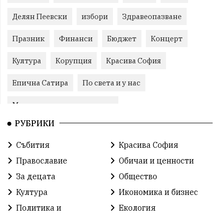
Делян Пеевски
избори
Здравеопазване
Празник
Финанси
Бюджет
Концерт
Култура
Корупция
Красива София
Епична Сатира
По света и у нас
Международни отношения
РУБРИКИ
конституционен съд
Витоша
Спорт
Събития
Красива София
българската общност
Исторически парк
Православие
Обичаи и ценности
Доброволци
Изкуство
Слатина
Сметища
За децата
Общество
Култура
Икономика и бизнес
Икономика
Красива България
измама
Политика и
Екология
2025
Данъци
САЩ
Вяра