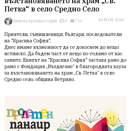
възстановяването на храм „Св.
Петка“ в село Средно Село
28 МАЙ, 2025
Екип на Красива София
0
710
Приятели, съмишленици, българи, последователи 
на "Красива София",

Днес имаме възможност да се докоснем до нещо 
истинско. Да бъдем част от нещо по-голямо от нас 
самите. Екипът на "Красива София" застава рамо до 
рамо с Фондация „Въздигане“ в благородната кауза 
за възстановяването на храм „Св. Петка“ в село 
Средно село, община Ветрино.