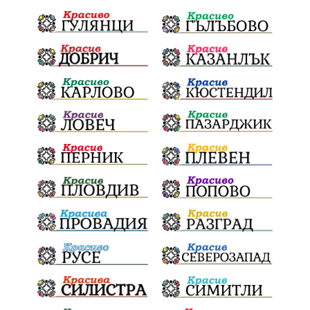
Световна купа
Мафия
Правителство
Благотворителност
Събития
Българска патриаршия
СВетли празници
Криминално
Творчество
Тръмп
Ценности
Европейска комисия
Урсула фон дер Лайен
Законопроект
Вдъхновяваща история
Приказка
Замърсяване
Боклук
Дружба
Хавайска мироточива икона
Пресвета Богородица
Светия синод