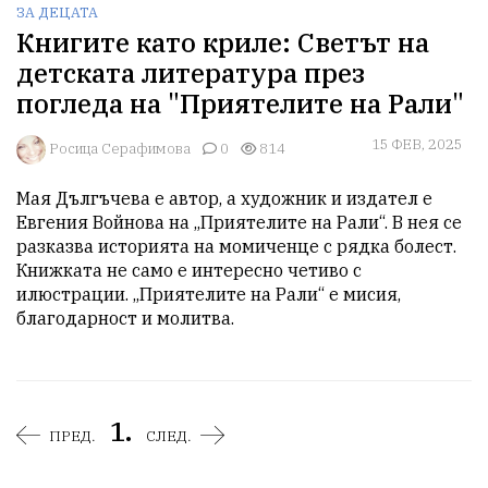
ЗА ДЕЦАТА
Книгите като криле: Светът на
детската литература през
погледа на "Приятелите на Рали"
15 ФЕВ, 2025
Росица Серафимова
0
814
Мая Дългъчева е автор, а художник и издател е 
Евгения Войнова на „Приятелите на Рали“. В нея се 
разказва историята на момиченце с рядка болест. 
Книжката не само е интересно четиво с 
илюстрации. „Приятелите на Рали“ е мисия, 
благодарност и молитва.
1.
ПРЕД.
СЛЕД.