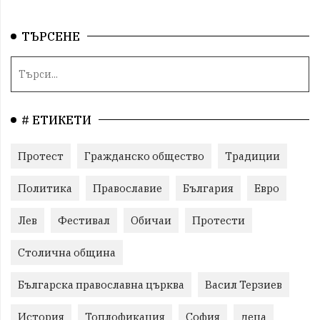
ТЪРСЕНЕ
# ЕТИКЕТИ
Протест
Гражданско общество
Традиции
Политика
Православие
България
Евро
Лев
Фестивал
Обичаи
Протести
Столична община
Българска православна църква
Васил Терзиев
История
Топлофикация
София
деца