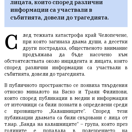
лицата, които според различни 
информации са участвали в 
събитията, довели до трагедията.
С
лед тежката катастрофа край Челопечене,
при която загинаха двама души, а десетки
други пострадаха, общественото внимание
продължава да бъде насочено към
обстоятелствата около инцидента и лицата, които
според различни информации са участвали в
събитията, довели до трагедията.
В публичното пространство се появиха твърдения
относно миналото на Васко и Траян Филипови,
които според публикации в медии и информация
от източници са били познати в определени среди
с прозвището „Калашниците“. Според тези
публикации двамата са били свързвани с лица от
т.нар. „Банда на калашниците“ – група, която през
годините е попадала в полезрението на