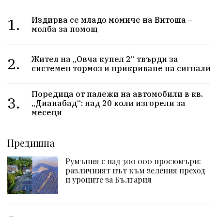
1.
Издирва се младо момиче на Витоша –
молба за помощ
2.
Жител на „Овча купел 2“ твърди за
системен тормоз и прикриване на сигнали
Поредица от палежи на автомобили в кв.
3.
„Дианабад“: над 20 коли изгорели за
месеци
Предишна
Румъния с над 300 000 просюмъри:
различният път към зеления преход
и уроците за България