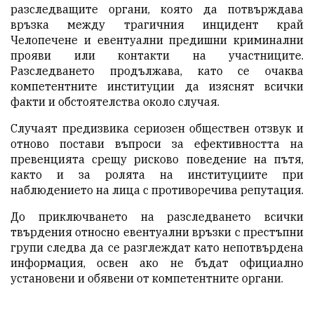
разследващите органи, която да потвърждава
връзка между трагичния инцидент край
Челопечене и евентуални предишни криминални
прояви или контакти на участниците.
Разследването продължава, като се очаква
компетентните институции да изяснят всички
факти и обстоятелства около случая.
Случаят предизвика сериозен обществен отзвук и
отново постави въпроси за ефективността на
превенцията срещу рисково поведение на пътя,
както и за ролята на институциите при
наблюдението на лица с противоречива репутация.
До приключването на разследването всички
твърдения относно евентуални връзки с престъпни
групи следва да се разглеждат като непотвърдена
информация, освен ако не бъдат официално
установени и обявени от компетентните органи.