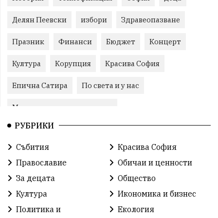
Делян Пеевски
избори
Здравеопазване
Празник
Финанси
Бюджет
Концерт
Култура
Корупция
Красива София
Епична Сатира
По света и у нас
Международни отношения
РУБРИКИ
конституционен съд
Витоша
Спорт
Събития
Красива София
българската общност
Исторически парк
Православие
Обичаи и ценности
Доброволци
Изкуство
Слатина
Сметища
За децата
Общество
Култура
Икономика и бизнес
Икономика
Красива България
измама
Политика и
Екология
2025
Данъци
САЩ
Вяра