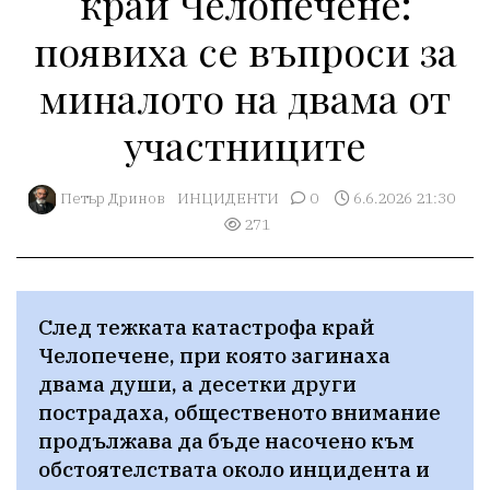
край Челопечене:
появиха се въпроси за
миналото на двама от
участниците
Петър Дринов
ИНЦИДЕНТИ
0
6.6.2026 21:30
271
След тежката катастрофа край 
Челопечене, при която загинаха 
двама души, а десетки други 
пострадаха, общественото внимание 
продължава да бъде насочено към 
обстоятелствата около инцидента и 