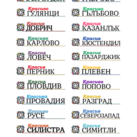
Фолклор
Инфлация
Елин Пелин
Световна купа
Мафия
Правителство
Благотворителност
Събития
Българска патриаршия
СВетли празници
Криминално
Творчество
Тръмп
Ценности
Европейска комисия
Урсула фон дер Лайен
Законопроект
Вдъхновяваща история
Приказка
Замърсяване
Боклук
Дружба
Хавайска мироточива икона