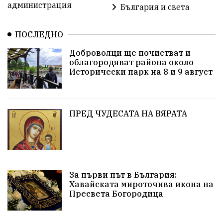
администрация
България и света
Политическо реалити
Еврозона
Ремонт
ПОСЛЕДНО
Благомир Коцев
Пожар
Росен Желязков
Доброволци ще почистват и
облагородяват района около
Европа
Актуално
Туризъм
Бизнес
Исторически парк на 8 и 9 август
абсурд
Здравословно хранене
Здраве
Коледа
Чиста София
ПРЕД ЧУДЕСАТА НА ВЯРАТА
Софийски общински съвет
Екологична катастрофа
Любов
За първи път в България:
Общински съвет
Величие
Финландия
Хавайската мироточива икона на
Пресвета Богородица
Образование
Борисов
Кольо Парамов
ГЕРМАНИЯ
Книги
Бездействие
новина