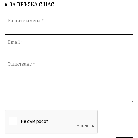
ЗА ВРЪЗКА С НАС
Автопоход
Костинброд
Столичен общински съвет
Маратон
кауза
сбъдната мечта
отпадъци
Нап
Счетоводство
Референдум
Вот на недоверие
ПП "Възраждане"
Костадин Костадинов
Добро
Евро
Евро
Война
чудеса
Фондация Въздигане
Български дух
Дарение
Политическа журналистика
Съпричастност
Парламент
Транспорт