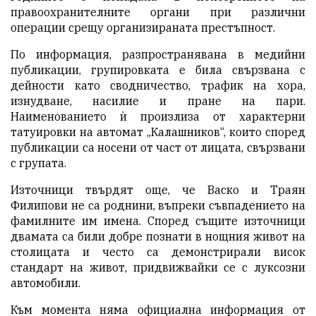
правоохранителните органи при различни
операции срещу организираната престъпност.
По информация, разпространявана в медийни
публикации, групировката е била свързвана с
дейности като сводничество, трафик на хора,
изнудване, насилие и пране на пари.
Наименованието ѝ произлиза от характерни
татуировки на автомат „Калашников“, които според
публикации са носени от част от лицата, свързвани
с групата.
Източници твърдят още, че Васко и Траян
Филипови не са роднини, въпреки съвпадението на
фамилните им имена. Според същите източници
двамата са били добре познати в нощния живот на
столицата и често са демонстрирали висок
стандарт на живот, придвижвайки се с луксозни
автомобили.
Към момента няма официална информация от