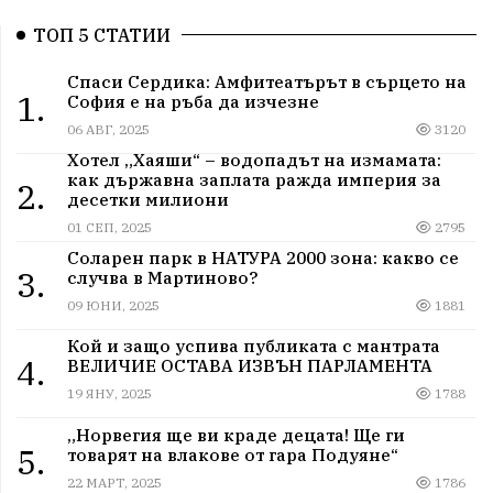
ТОП 5 СТАТИИ
Спаси Сердика: Амфитеатърът в сърцето на
1.
София е на ръба да изчезне
06 АВГ, 2025
3120
Хотел „Хаяши“ – водопадът на измамата:
как държавна заплата ражда империя за
2.
десетки милиони
01 СЕП, 2025
2795
Соларен парк в НАТУРА 2000 зона: какво се
3.
случва в Мартиново?
09 ЮНИ, 2025
1881
Кой и защо успива публиката с мантрата
4.
ВЕЛИЧИЕ ОСТАВА ИЗВЪН ПАРЛАМЕНТА
19 ЯНУ, 2025
1788
„Норвегия ще ви краде децата! Ще ги
5.
товарят на влакове от гара Подуяне“
22 МАРТ, 2025
1786