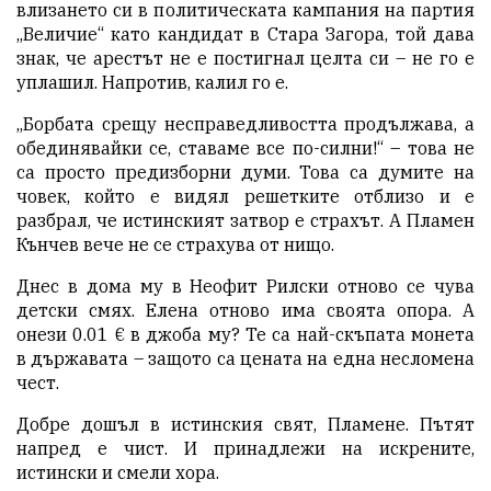
влизането си в политическата кампания на партия
„Величие“ като кандидат в Стара Загора, той дава
знак, че арестът не е постигнал целта си – не го е
уплашил. Напротив, калил го е.
„Борбата срещу несправедливостта продължава, а
обединявайки се, ставаме все по-силни!“ – това не
са просто предизборни думи. Това са думите на
човек, който е видял решетките отблизо и е
разбрал, че истинският затвор е страхът. А Пламен
Кънчев вече не се страхува от нищо.
Днес в дома му в Неофит Рилски отново се чува
детски смях. Елена отново има своята опора. А
онези 0.01 € в джоба му? Те са най-скъпата монета
в държавата – защото са цената на една несломена
чест.
Добре дошъл в истинския свят, Пламене. Пътят
напред е чист. И принадлежи на искрените,
истински и смели хора.