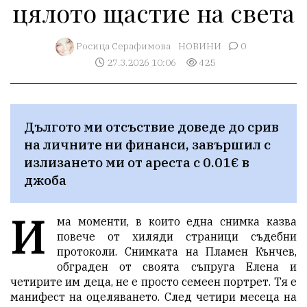
цялото щастие на света
Росица Серафимова
НОВИНИ
0
27.3.2026 10:06
425
Дългото ми отсъствие доведе до срив 
на личните ни финанси, завършил с 
излизането ми от ареста с 0.01€ в 
джоба
И
ма моменти, в които една снимка казва
повече от хиляди страници съдебни
протоколи. Снимката на Пламен Кънчев,
обграден от своята съпруга Елена и
четирите им деца, не е просто семеен портрет. Тя е
манифест на оцеляването. След четири месеца на