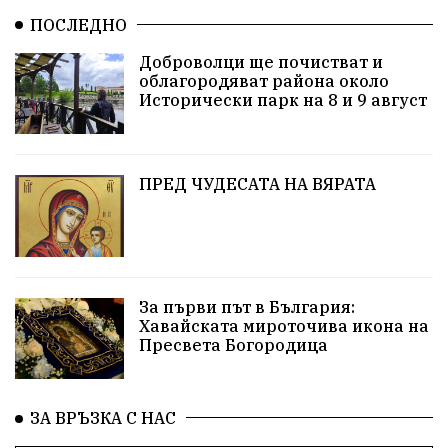
ПОСЛЕДНО
Благомир Коцев
Пожар
Росен Желязков
Доброволци ще почистват и
облагородяват района около
Европа
Актуално
Туризъм
Бизнес
Исторически парк на 8 и 9 август
абсурд
Здравословно хранене
Здраве
Коледа
Чиста София
ПРЕД ЧУДЕСАТА НА ВЯРАТА
Софийски общински съвет
Екологична катастрофа
Любов
За първи път в България:
Общински съвет
Величие
Финландия
Хавайската мироточива икона на
Пресвета Богородица
Образование
Борисов
Кольо Парамов
ГЕРМАНИЯ
Книги
Бездействие
новина
ЗА ВРЪЗКА С НАС