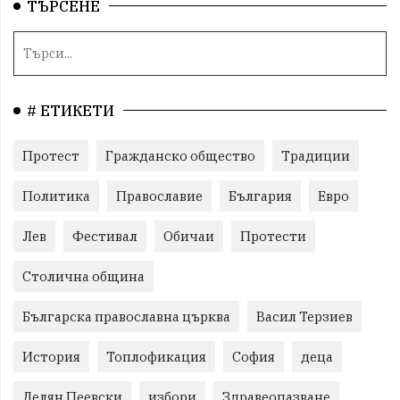
ТЪРСЕНЕ
# ЕТИКЕТИ
Протест
Гражданско общество
Традиции
Политика
Православие
България
Евро
Лев
Фестивал
Обичаи
Протести
Столична община
Българска православна църква
Васил Терзиев
История
Топлофикация
София
деца
Делян Пеевски
избори
Здравеопазване