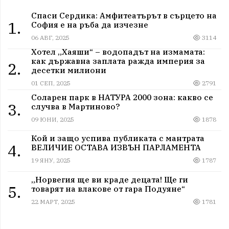
Спаси Сердика: Амфитеатърът в сърцето на
1.
София е на ръба да изчезне
06 АВГ, 2025
3114
Хотел „Хаяши“ – водопадът на измамата:
как държавна заплата ражда империя за
2.
десетки милиони
01 СЕП, 2025
2791
Соларен парк в НАТУРА 2000 зона: какво се
3.
случва в Мартиново?
09 ЮНИ, 2025
1878
Кой и защо успива публиката с мантрата
4.
ВЕЛИЧИЕ ОСТАВА ИЗВЪН ПАРЛАМЕНТА
19 ЯНУ, 2025
1787
„Норвегия ще ви краде децата! Ще ги
5.
товарят на влакове от гара Подуяне“
22 МАРТ, 2025
1781