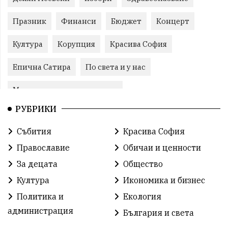
Празник
Финанси
Бюджет
Концерт
Култура
Корупция
Красива София
Епична Сатира
По света и у нас
Международни отношения
РУБРИКИ
конституционен съд
Витоша
Спорт
Събития
Красива София
българската общност
Исторически парк
Православие
Обичаи и ценности
Доброволци
Изкуство
Слатина
Сметища
За децата
Общество
Култура
Икономика и бизнес
Икономика
Красива България
измама
Политика и
Екология
2025
Данъци
САЩ
Вяра
администрация
България и света
Политическо реалити
Еврозона
Ремонт