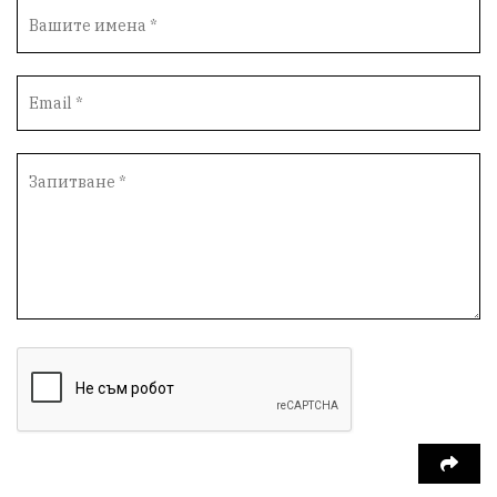
Автопоход
Костинброд
Столичен общински съвет
Маратон
кауза
сбъдната мечта
отпадъци
Нап
Счетоводство
Референдум
Вот на недоверие
ПП "Възраждане"
Костадин Костадинов
Добро
Евро
Евро
Война
чудеса
Фондация Въздигане
Български дух
Дарение
Политическа журналистика
Съпричастност
Парламент
Транспорт
Южен парк
Съдебна палата
Екология