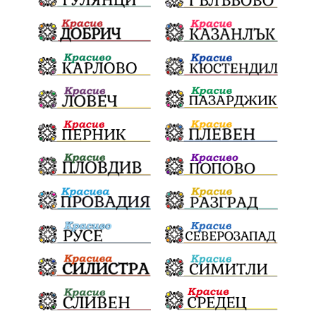
Световна купа
Мафия
Правителство
Благотворителност
Събития
Българска патриаршия
СВетли празници
Криминално
Творчество
Тръмп
Ценности
Европейска комисия
Урсула фон дер Лайен
Законопроект
Вдъхновяваща история
Приказка
Замърсяване
Боклук
Дружба
Хавайска мироточива икона
Пресвета Богородица
Светия синод