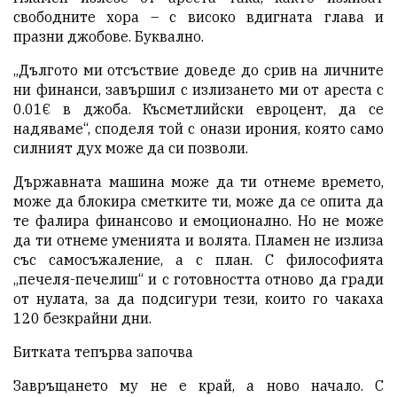
свободните хора – с високо вдигната глава и
празни джобове. Буквално.
„Дългото ми отсъствие доведе до срив на личните
ни финанси, завършил с излизането ми от ареста с
0.01€ в джоба. Късметлийски евроцент, да се
надяваме“, споделя той с онази ирония, която само
силният дух може да си позволи.
Държавната машина може да ти отнеме времето,
може да блокира сметките ти, може да се опита да
те фалира финансово и емоционално. Но не може
да ти отнеме уменията и волята. Пламен не излиза
със самосъжаление, а с план. С философията
„печеля-печелиш“ и с готовността отново да гради
от нулата, за да подсигури тези, които го чакаха
120 безкрайни дни.
Битката тепърва започва
Завръщането му не е край, а ново начало. С