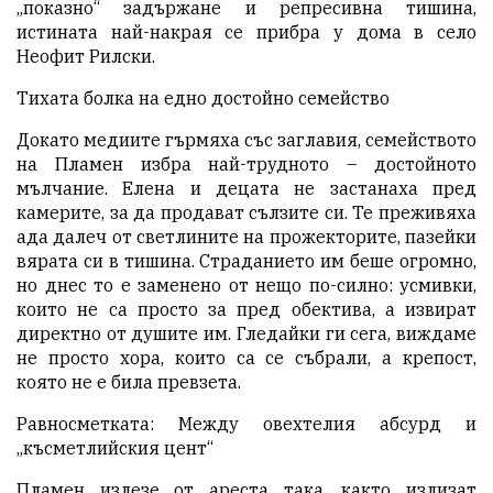
„показно“ задържане и репресивна тишина,
истината най-накрая се прибра у дома в село
Неофит Рилски.
Тихата болка на едно достойно семейство
Докато медиите гърмяха със заглавия, семейството
на Пламен избра най-трудното – достойното
мълчание. Елена и децата не застанаха пред
камерите, за да продават сълзите си. Те преживяха
ада далеч от светлините на прожекторите, пазейки
вярата си в тишина. Страданието им беше огромно,
но днес то е заменено от нещо по-силно: усмивки,
които не са просто за пред обектива, а извират
директно от душите им. Гледайки ги сега, виждаме
не просто хора, които са се събрали, а крепост,
която не е била превзета.
Равносметката: Между овехтелия абсурд и
„късметлийския цент“
Пламен излезе от ареста така, както излизат